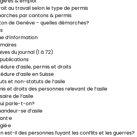
gié·es & emploi
roit au travail selon le type de permis
arches par cantons & permis
ton de Genève – quelles démarches?
ls
e d’information
maires
ives du journal (1 à 72)
publications
édure d’asile, permis et droits
édure d’asile en Suisse
uts et non-statuts de l’asile
is et droits des personnes relevant de l’asile
saire de l’asile
ui parle-t-on?
ndeur-se d’asile
ant·e
gié·e
n est-il des personnes fuyant les conflits et les guerres?