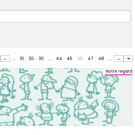
←
…
10
20
30
…
44
45
46
47
48
…
→
⇥
Notre regard