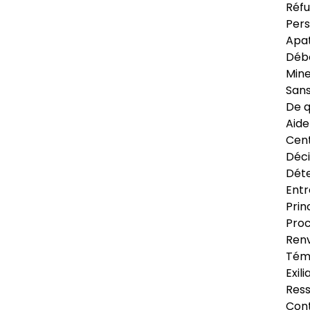
Réfu
Pers
Apat
Déb
Min
Sans
De q
Aide
Cent
Déci
Déte
Entr
Prin
Proc
Renv
Tém
Exil
Res
Cont