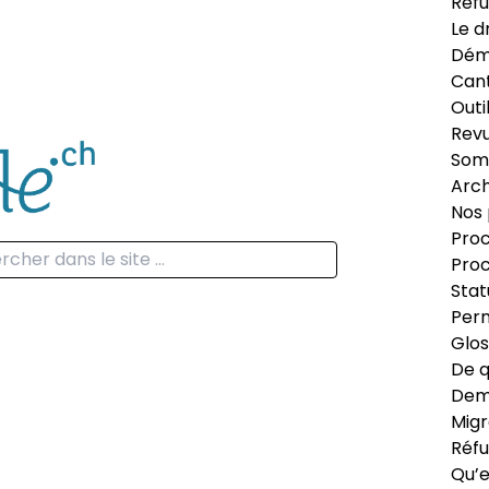
Réfu
Le d
Dém
Can
Outi
Revu
Som
Arch
Nos 
Proc
Proc
Stat
Perm
Glos
De q
Dema
Migr
Réfu
Qu’e