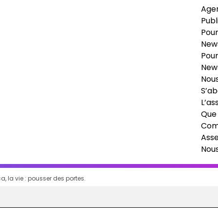
Age
Publ
Pour
News
Pour
News
Nous
S’ab
L’as
Que 
Comi
Ass
Nou
a, la vie : pousser des portes.