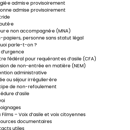
gié·e admis·e provisoirement
onne admise provisoirement
ride
outé·e
eur·e non accompagné·e (MNA)
-papiers, personne sans statut légal
uoi parle-t-on ?
 d’urgence
re fédéral pour requérant·es d’asile (CFA)
sion de non-entrée en matière (NEM)
ntion administrative
ée ou séjour irrégulier·ère
cipe de non-refoulement
édure d’asile
oi
oignages
ia Films – Voix d’asile et voix citoyennes
sources documentaires
acts utiles