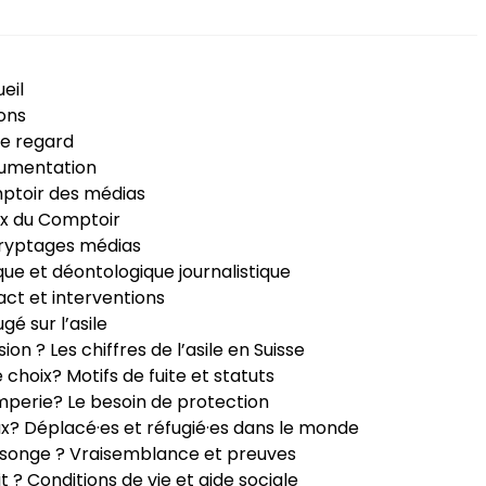
eil
ons
e regard
umentation
ptoir des médias
x du Comptoir
ryptages médias
que et déontologique journalistique
ct et interventions
ugé sur l’asile
sion ? Les chiffres de l’asile en Suisse
e choix? Motifs de fuite et statuts
perie? Le besoin de protection
ux? Déplacé·es et réfugié·es dans le monde
songe ? Vraisemblance et preuves
it ? Conditions de vie et aide sociale