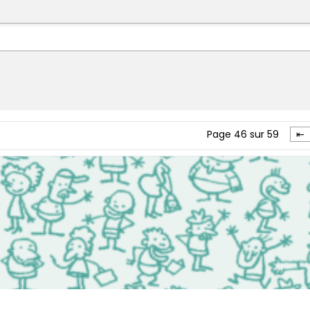
Page 46 sur 59
⇤