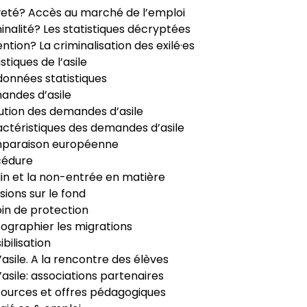
veté? Accès au marché de l’emploi
inalité? Les statistiques décryptées
ntion? La criminalisation des exilé·es
istiques de l’asile
données statistiques
ndes d’asile
ution des demandes d’asile
ctéristiques des demandes d’asile
paraison européenne
cédure
in et la non-entrée en matière
sions sur le fond
in de protection
ographier les migrations
ibilisation
’asile. A la rencontre des élèves
’asile: associations partenaires
ources et offres pédagogiques