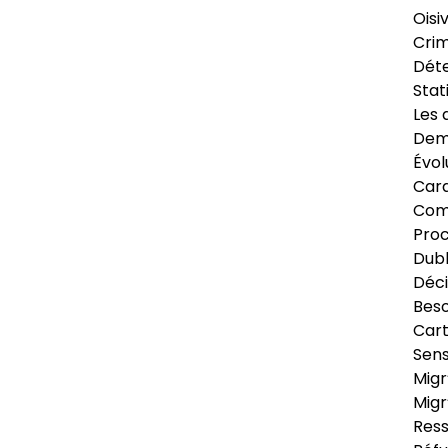
Oisi
Crim
Déte
Stat
Les 
Dema
Évol
Cara
Com
Pro
Dubl
Déci
Beso
Cart
Sens
Migr
Migr
Ress