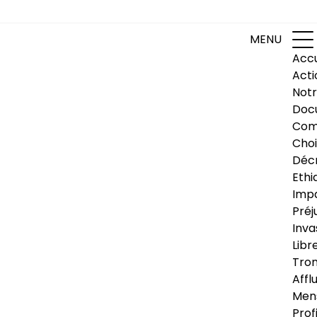
MENU
Accu
Acti
Notr
Doc
Com
Choi
Déc
Ethi
Impa
Préj
Inva
Libr
Trom
Affl
Men
Prof