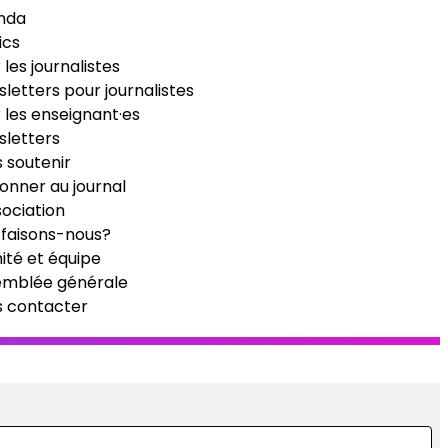
nda
ics
 les journalistes
letters pour journalistes
 les enseignant·es
letters
 soutenir
onner au journal
sociation
faisons-nous?
té et équipe
emblée générale
s contacter