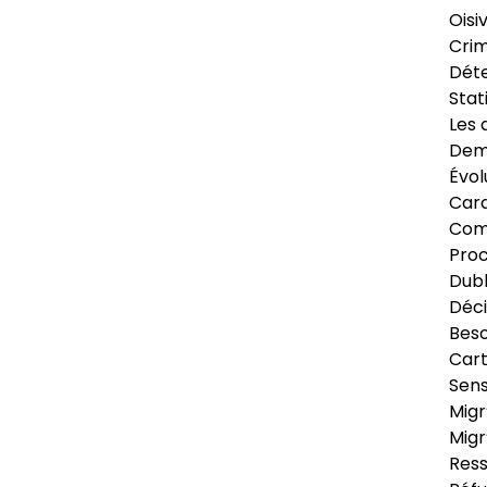
Oisi
Crim
Déte
Stat
Les 
Dema
Évol
Cara
Com
Pro
Dubl
Déci
Beso
Cart
Sens
Migr
Migr
Ress