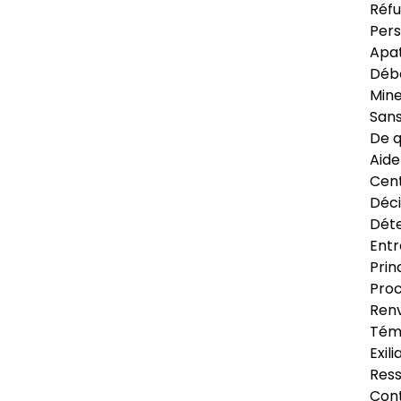
Réfu
Pers
Apat
Déb
Min
Sans
De q
Aide
Cent
Déci
Déte
Entr
Prin
Proc
Renv
Tém
Exil
Res
Cont