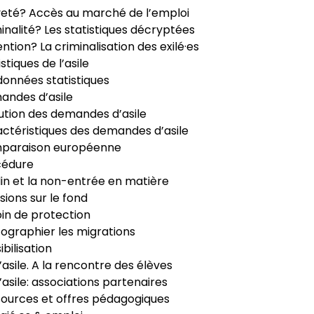
veté? Accès au marché de l’emploi
inalité? Les statistiques décryptées
ntion? La criminalisation des exilé·es
istiques de l’asile
données statistiques
ndes d’asile
ution des demandes d’asile
ctéristiques des demandes d’asile
paraison européenne
cédure
in et la non-entrée en matière
sions sur le fond
in de protection
ographier les migrations
ibilisation
’asile. A la rencontre des élèves
’asile: associations partenaires
ources et offres pédagogiques