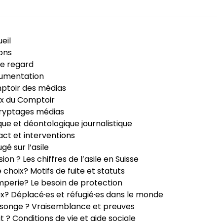
eil
ons
e regard
umentation
ptoir des médias
x du Comptoir
ryptages médias
que et déontologique journalistique
ct et interventions
ugé sur l’asile
sion ? Les chiffres de l’asile en Suisse
e choix? Motifs de fuite et statuts
perie? Le besoin de protection
ux? Déplacé·es et réfugié·es dans le monde
songe ? Vraisemblance et preuves
it ? Conditions de vie et aide sociale