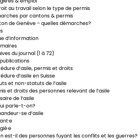
gié·es & emploi
roit au travail selon le type de permis
arches par cantons & permis
ton de Genève – quelles démarches?
ls
e d’information
maires
ives du journal (1 à 72)
publications
édure d’asile, permis et droits
édure d’asile en Suisse
uts et non-statuts de l’asile
is et droits des personnes relevant de l’asile
saire de l’asile
ui parle-t-on?
ndeur-se d’asile
ant·e
gié·e
n est-il des personnes fuyant les conflits et les guerres?