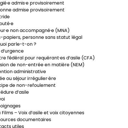
gié·e admis·e provisoirement
onne admise provisoirement
ride
outé·e
eur·e non accompagné·e (MNA)
-papiers, personne sans statut légal
uoi parle-t-on ?
 d’urgence
re fédéral pour requérant·es d’asile (CFA)
sion de non-entrée en matière (NEM)
ntion administrative
ée ou séjour irrégulier·ère
cipe de non-refoulement
édure d’asile
oi
oignages
ia Films – Voix d’asile et voix citoyennes
sources documentaires
acts utiles