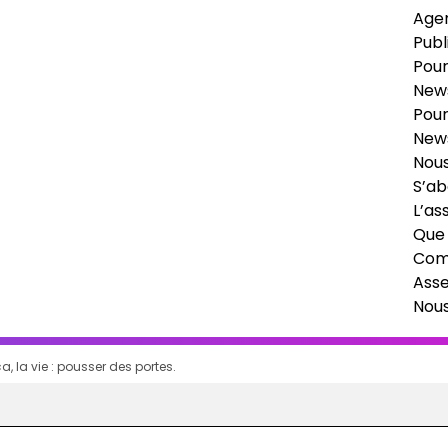
Age
Publ
Pour
News
Pour
News
Nous
S’ab
L’as
Que 
Comi
Ass
Nou
a, la vie : pousser des portes.