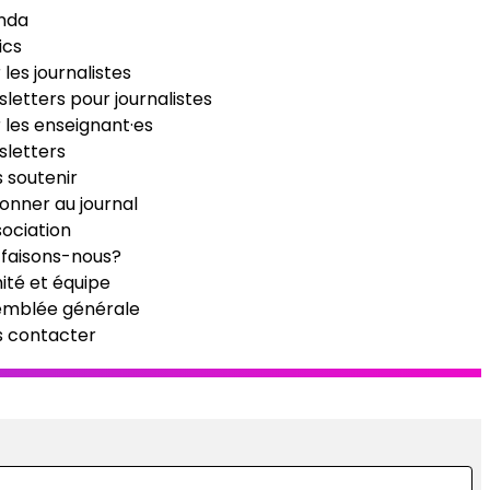
nda
ics
 les journalistes
letters pour journalistes
 les enseignant·es
letters
 soutenir
onner au journal
sociation
faisons-nous?
té et équipe
emblée générale
s contacter