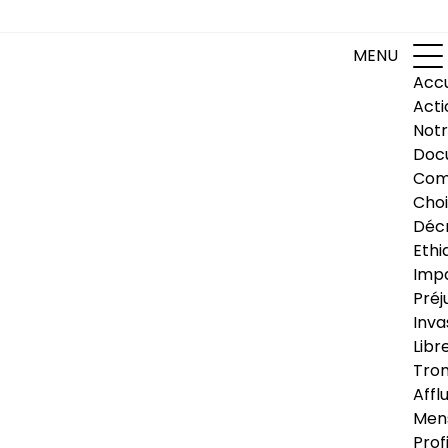
MENU
Accu
Acti
Notr
Doc
Com
Choi
Déc
Ethi
Impa
Préj
Inva
Libr
Trom
Affl
Men
Prof