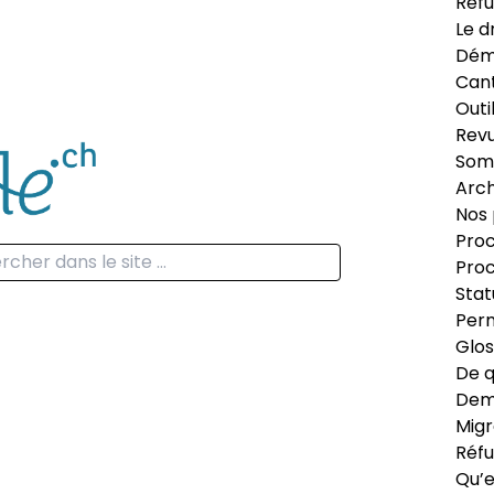
Réfu
Le d
Dém
Can
Outi
Revu
Som
Arch
Nos 
Proc
Proc
Stat
Perm
Glos
De q
Dema
Migr
Réfu
Qu’e