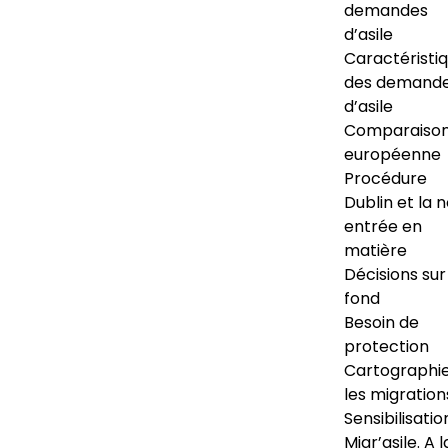
demandes
d’asile
Caractéristi
des demand
d’asile
Comparaiso
européenne
Procédure
Dublin et la 
entrée en
matière
Décisions sur
fond
Besoin de
protection
Cartographi
les migration
Sensibilisatio
Migr’asile. A l