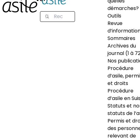
quelles
démarches?
Outils
Revue
d’informatio
Sommaires
Archives du
journal (1 à 7
Nos publicat
Procédure
d’asile, permi
et droits
Procédure
d’asile en Sui
Statuts et n
statuts de l’a
Permis et dro
des personn
relevant de