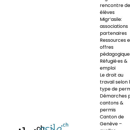
rencontre d
élèves
Migr’asile:
associations
partenaires
Ressources e
offres
pédagogique
Réfugié·es &
emploi
Le droit au
travail selon 
type de perm
Démarches 
cantons &
permis
Canton de
Genève –