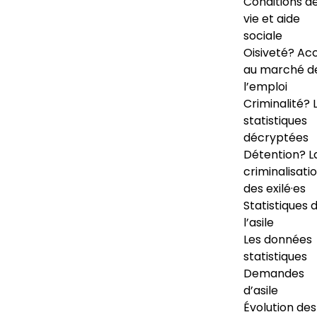
Conditions d
vie et aide
sociale
Oisiveté? Ac
au marché d
l’emploi
Criminalité? 
statistiques
décryptées
Détention? L
criminalisati
des exilé·es
Statistiques 
l’asile
Les données
statistiques
Demandes
d’asile
Évolution des