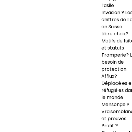
l’asile
Invasion ? Le
chiffres de l’a
en Suisse
Libre choix?
Motifs de fuit
et statuts
Tromperie? 
besoin de
protection
Afflux?
Déplacé·es e
réfugié·es da
le monde
Mensonge ?
Vraisemblan
et preuves
Profit ?