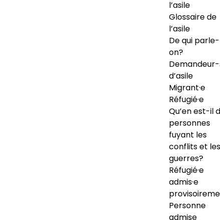
l’asile
Glossaire de
l’asile
De qui parle-
on?
Demandeur-
d’asile
Migrant·e
Réfugié·e
Qu’en est-il 
personnes
fuyant les
conflits et le
guerres?
Réfugié·e
admis·e
provisoireme
Personne
admise