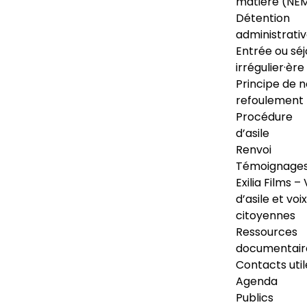
matière (NE
Détention
administrati
Entrée ou séj
irrégulier·ère
Principe de 
refoulement
Procédure
d’asile
Renvoi
Témoignage
Exilia Films – 
d’asile et voix
citoyennes
Ressources
documentair
Contacts util
Agenda
Publics