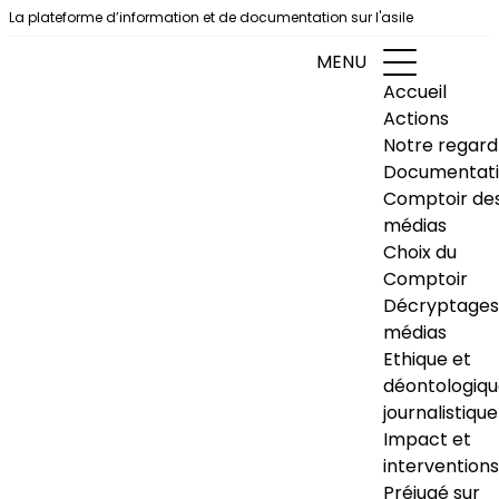
Aller au contenu
La plateforme d’information et de documentation sur l'asile
MENU
Accueil
Actions
Notre regard
Documentat
Comptoir de
médias
Choix du
Comptoir
Décryptages
médias
Ethique et
déontologiq
journalistique
Impact et
interventions
Préjugé sur