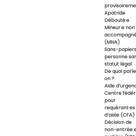
provisoireme
Apatride
Débouté·e
Mineur·e non
accompagné
(MNA)
Sans-papiers
personne sa
statut légal
De quoi parl
on ?
Aide d’urgen
Centre fédér
pour
requérant·es
d’asile (CFA)
Décision de
non-entrée 