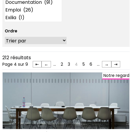
Ordre
212 résultats
Page 4 sur 9
⇤
←
…
2
3
4
5
6
…
→
⇥
Notre regard