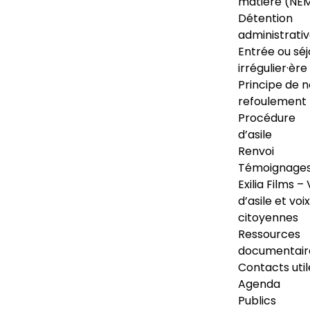
matière (NE
Détention
administrati
Entrée ou séj
irrégulier·ère
Principe de 
refoulement
Procédure
d’asile
Renvoi
Témoignage
Exilia Films – 
d’asile et voix
citoyennes
Ressources
documentair
Contacts util
Agenda
Publics