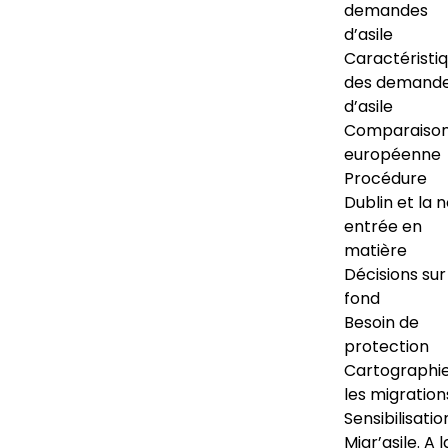
demandes
d’asile
Caractéristi
des demand
d’asile
Comparaiso
européenne
Procédure
Dublin et la 
entrée en
matière
Décisions sur
fond
Besoin de
protection
Cartographi
les migration
Sensibilisatio
Migr’asile. A l