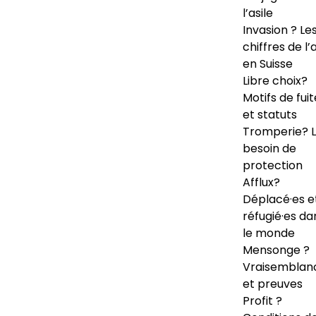
l’asile
Invasion ? Le
chiffres de l’a
en Suisse
Libre choix?
Motifs de fuit
et statuts
Tromperie? 
besoin de
protection
Afflux?
Déplacé·es e
réfugié·es da
le monde
Mensonge ?
Vraisemblan
et preuves
Profit ?