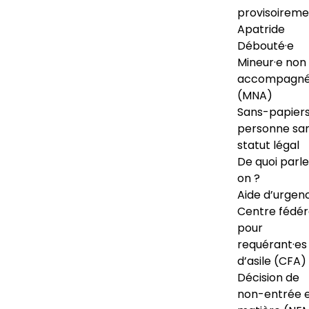
provisoireme
Apatride
Débouté·e
Mineur·e non
accompagné
(MNA)
Sans-papiers
personne sa
statut légal
De quoi parl
on ?
Aide d’urgen
Centre fédér
pour
requérant·es
d’asile (CFA)
Décision de
non-entrée 