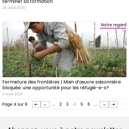
terminer sa formation
24 août 2020
Notre regard
Fermeture des frontières | Main d’œuvre saisonnière
bloquée: une opportunité pour les réfugié-e-s?
3 août 2020
Page 4 sur 9
⇤
←
…
2
3
4
5
6
…
→
⇥