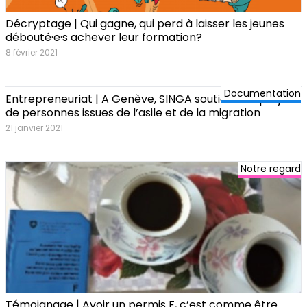
Décryptage | Qui gagne, qui perd à laisser les jeunes
débouté·e·s achever leur formation?
8 février 2021
Documentation
Entrepreneuriat | A Genève, SINGA soutient les projets
de personnes issues de l’asile et de la migration
21 janvier 2021
Notre regard
Témoignage | Avoir un permis F, c’est comme être