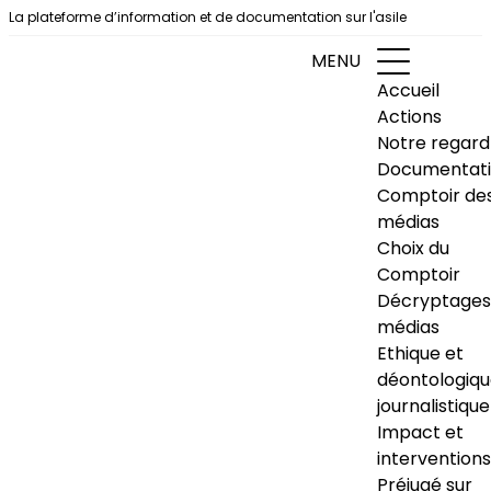
Aller au contenu
La plateforme d’information et de documentation sur l'asile
MENU
Accueil
Actions
Notre regard
Documentat
Comptoir de
médias
Choix du
Comptoir
Décryptages
médias
Ethique et
déontologiq
journalistique
Impact et
interventions
Préjugé sur