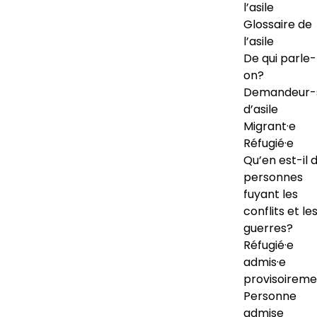
l’asile
Glossaire de
l’asile
De qui parle-
on?
Demandeur-
d’asile
Migrant·e
Réfugié·e
Qu’en est-il 
personnes
fuyant les
conflits et le
guerres?
Réfugié·e
admis·e
provisoireme
Personne
admise