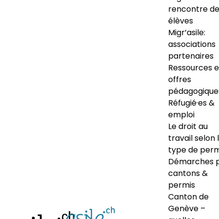
rencontre d
élèves
Migr’asile:
associations
partenaires
Ressources e
offres
pédagogique
Réfugié·es &
emploi
Le droit au
travail selon 
type de perm
Démarches 
cantons &
permis
Canton de
Genève –