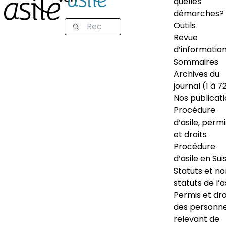
quelles
démarches?
Outils
Revue
d’informatio
Sommaires
Archives du
journal (1 à 7
Nos publicat
Procédure
d’asile, permi
et droits
Procédure
d’asile en Sui
Statuts et n
statuts de l’a
Permis et dro
des personn
relevant de