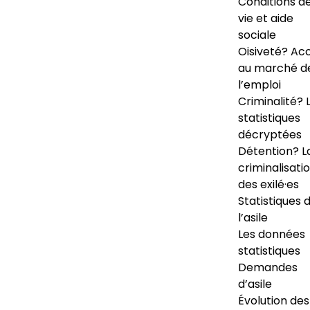
Conditions d
vie et aide
sociale
Oisiveté? Ac
au marché d
l’emploi
Criminalité? 
statistiques
décryptées
Détention? L
criminalisati
des exilé·es
Statistiques 
l’asile
Les données
statistiques
Demandes
d’asile
Évolution des