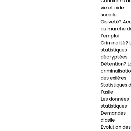
Conditions d
vie et aide
sociale
Oisiveté? Ac
au marché d
l’emploi
Criminalité? 
statistiques
décryptées
Détention? L
criminalisati
des exilé·es
Statistiques 
l’asile
Les données
statistiques
Demandes
d’asile
Évolution des