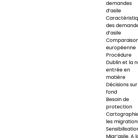
demandes
d’asile
Caractéristi
des demand
d’asile
Comparaiso
européenne
Procédure
Dublin et la 
entrée en
matière
Décisions sur
fond
Besoin de
protection
Cartographi
les migration
Sensibilisatio
Migr’asile. A l