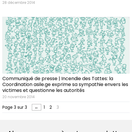
28 décembre 2014
Communiqué de presse | Incendie des Tattes: la
Coordination asile.ge exprime sa sympathie envers les
victimes et questionne les autorités
20 novembre 2014
Page 3 sur 3
←
1
2
3