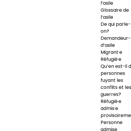
l’asile
Glossaire de
l’asile
De qui parle-
on?
Demandeur-
d’asile
Migrant·e
Réfugié·e
Qu’en est-il 
personnes
fuyant les
conflits et le
guerres?
Réfugié·e
admis·e
provisoireme
Personne
admise