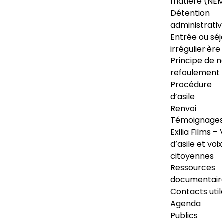
matière (NE
Détention
administrati
Entrée ou séj
irrégulier·ère
Principe de 
refoulement
Procédure
d’asile
Renvoi
Témoignage
Exilia Films – 
d’asile et voix
citoyennes
Ressources
documentair
Contacts util
Agenda
Publics