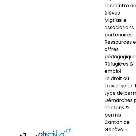
rencontre d
élèves
Migr’asile:
associations
partenaires
Ressources e
offres
pédagogique
Réfugié·es &
emploi
Le droit au
travail selon 
type de perm
Démarches 
cantons &
permis
Canton de
Genève –