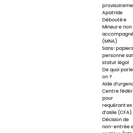
provisoireme
Apatride
Débouté·e
Mineur·e non
accompagné
(MNA)
Sans-papiers
personne sa
statut légal
De quoi parl
on ?
Aide d’urgen
Centre fédér
pour
requérant·es
d’asile (CFA)
Décision de
non-entrée 