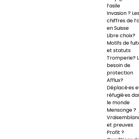
l’asile
Invasion ? Le
chiffres de l’a
en Suisse
Libre choix?
Motifs de fuit
et statuts
Tromperie? 
besoin de
protection
Afflux?
Déplacé·es e
réfugié·es da
le monde
Mensonge ?
Vraisemblan
et preuves
Profit ?