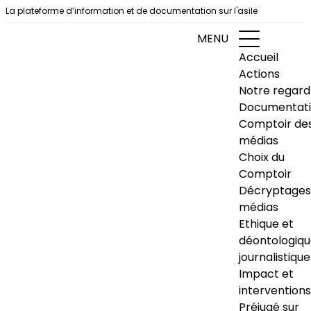
Aller au contenu
La plateforme d’information et de documentation sur l'asile
MENU
Accueil
Actions
Notre regard
Documentat
Comptoir de
médias
Choix du
Comptoir
Décryptages
médias
Ethique et
déontologiq
journalistique
Impact et
interventions
Préjugé sur