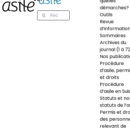
quelles
démarches?
Outils
Revue
d’informatio
Sommaires
Archives du
journal (1 à 7
Nos publicat
Procédure
d’asile, permi
et droits
Procédure
d’asile en Sui
Statuts et n
statuts de l’a
Permis et dro
des personn
relevant de