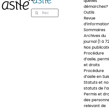
quelles
démarches?
Outils
Revue
d’informatio
Sommaires
Archives du
journal (1 à 7
Nos publicat
Procédure
d’asile, permi
et droits
Procédure
d’asile en Sui
Statuts et n
statuts de l’a
Permis et dro
des personn
relevant de