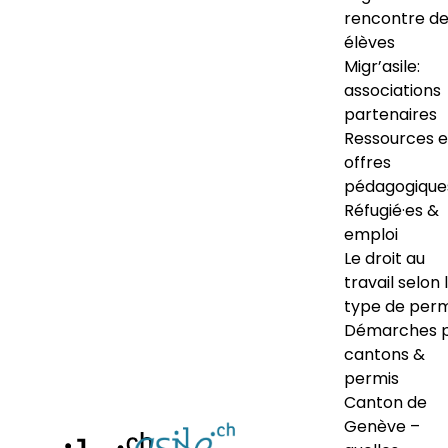
rencontre d
élèves
Migr’asile:
associations
partenaires
Ressources e
offres
pédagogique
Réfugié·es &
emploi
Le droit au
travail selon 
type de perm
Démarches 
cantons &
permis
Canton de
Genève –