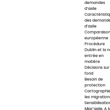
demandes
d’asile
Caractéristi
des demand
d’asile
Comparaiso
européenne
Procédure
Dublin et la 
entrée en
matière
Décisions sur
fond
Besoin de
protection
Cartographi
les migration
Sensibilisatio
Migr’asile. A l