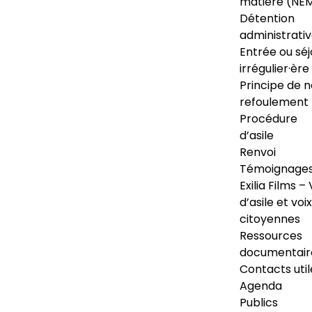
matière (NE
Détention
administrati
Entrée ou séj
irrégulier·ère
Principe de 
refoulement
Procédure
d’asile
Renvoi
Témoignage
Exilia Films – 
d’asile et voix
citoyennes
Ressources
documentair
Contacts util
Agenda
Publics