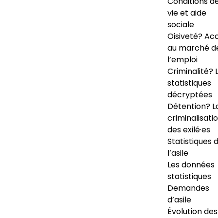
Conditions d
vie et aide
sociale
Oisiveté? Ac
au marché d
l’emploi
Criminalité? 
statistiques
décryptées
Détention? L
criminalisati
des exilé·es
Statistiques 
l’asile
Les données
statistiques
Demandes
d’asile
Évolution des