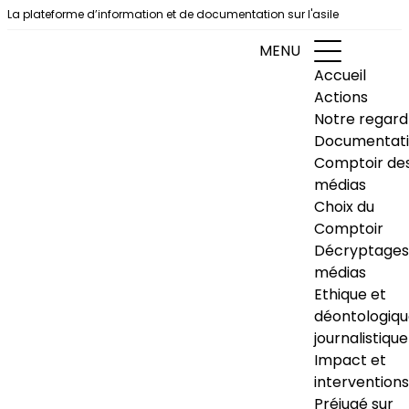
Aller au contenu
La plateforme d’information et de documentation sur l'asile
MENU
Accueil
Actions
Notre regard
Documentat
Comptoir de
médias
Choix du
Comptoir
Décryptages
médias
Ethique et
déontologiq
journalistique
Impact et
interventions
Préjugé sur