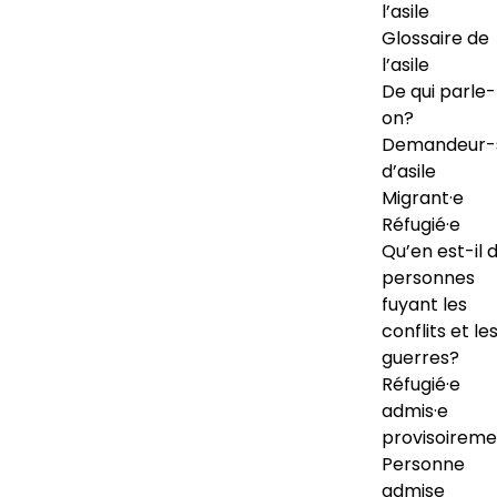
l’asile
Glossaire de
l’asile
De qui parle-
on?
Demandeur-
d’asile
Migrant·e
Réfugié·e
Qu’en est-il 
personnes
fuyant les
conflits et le
guerres?
Réfugié·e
admis·e
provisoireme
Personne
admise