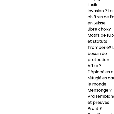
l’asile
Invasion ? Le
chiffres de l’a
en Suisse
Libre choix?
Motifs de fuit
et statuts
Tromperie? 
besoin de
protection
Afflux?
Déplacé·es e
réfugié·es da
le monde
Mensonge ?
Vraisemblan
et preuves
Profit ?