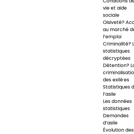
Conditions d
vie et aide
sociale
Oisiveté? Ac
au marché d
l’emploi
Criminalité? 
statistiques
décryptées
Détention? L
criminalisati
des exilé·es
Statistiques 
l’asile
Les données
statistiques
Demandes
d’asile
Évolution des