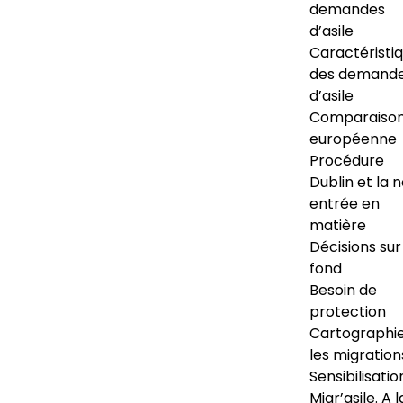
demandes
d’asile
Caractéristi
des demand
d’asile
Comparaiso
européenne
Procédure
Dublin et la 
entrée en
matière
Décisions sur
fond
Besoin de
protection
Cartographi
les migration
Sensibilisatio
Migr’asile. A l