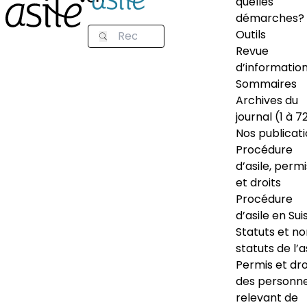
quelles
démarches?
Outils
Revue
d’informatio
Sommaires
Archives du
journal (1 à 7
Nos publicat
Procédure
d’asile, permi
et droits
Procédure
d’asile en Sui
Statuts et n
statuts de l’a
Permis et dro
des personn
relevant de