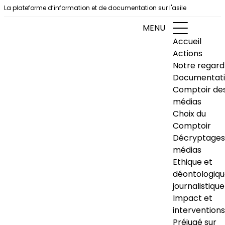
Aller au contenu
La plateforme d’information et de documentation sur l'asile
MENU
Accueil
Actions
Notre regard
Documentat
Comptoir de
médias
Choix du
Comptoir
Décryptages
médias
Ethique et
déontologiq
journalistique
Impact et
interventions
Préjugé sur