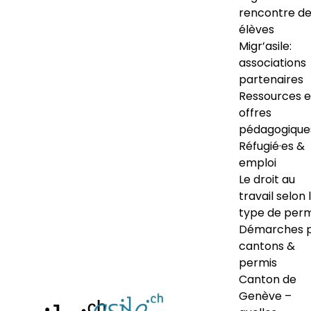
rencontre d
élèves
Migr’asile:
associations
partenaires
Ressources e
offres
pédagogique
Réfugié·es &
emploi
Le droit au
travail selon 
type de perm
Démarches 
cantons &
permis
Canton de
Genève –