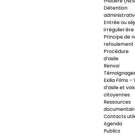
matière (NE
Détention
administrati
Entrée ou séj
irrégulier·ère
Principe de 
refoulement
Procédure
d’asile
Renvoi
Témoignage
Exilia Films – 
d’asile et voix
citoyennes
Ressources
documentair
Contacts util
Agenda
Publics