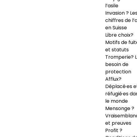
l’asile
Invasion ? Le
chiffres de l’a
en Suisse
Libre choix?
Motifs de fuit
et statuts
Tromperie? 
besoin de
protection
Afflux?
Déplacé·es e
réfugié·es da
le monde
Mensonge ?
Vraisemblan
et preuves
Profit ?