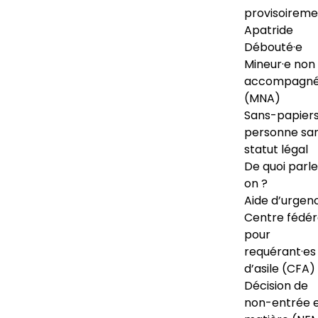
provisoireme
Apatride
Débouté·e
Mineur·e non
accompagné
(MNA)
Sans-papiers
personne sa
statut légal
De quoi parl
on ?
Aide d’urgen
Centre fédér
pour
requérant·es
d’asile (CFA)
Décision de
non-entrée 