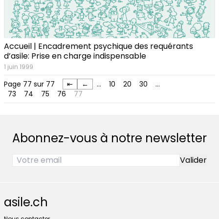
Accueil | Encadrement psychique des requérants
d’asile: Prise en charge indispensable
1 juin 1999
Page 77 sur 77
⇤
←
…
10
20
30
…
73
74
75
76
77
Abonnez-vous à notre newsletter
asile.ch
Nous contacter