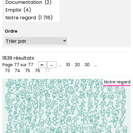
Ordre
1839 résultats
Page 77 sur 77
⇤
←
…
10
20
30
…
73
74
75
76
77
Notre regard