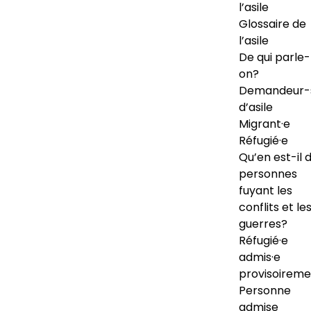
l’asile
Glossaire de
l’asile
De qui parle-
on?
Demandeur-
d’asile
Migrant·e
Réfugié·e
Qu’en est-il 
personnes
fuyant les
conflits et le
guerres?
Réfugié·e
admis·e
provisoireme
Personne
admise