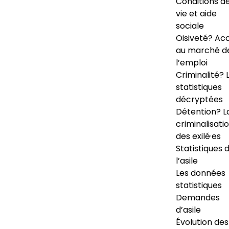
Conditions d
vie et aide
sociale
Oisiveté? Ac
au marché d
l’emploi
Criminalité? 
statistiques
décryptées
Détention? L
criminalisati
des exilé·es
Statistiques 
l’asile
Les données
statistiques
Demandes
d’asile
Évolution des