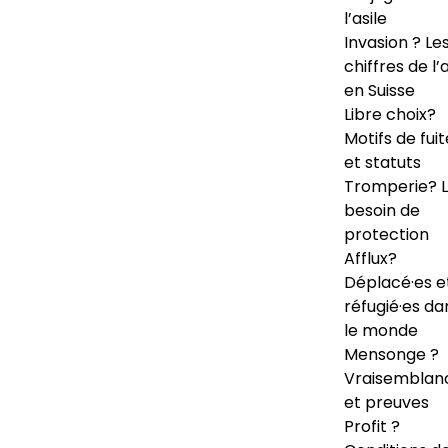
l’asile
Invasion ? Le
chiffres de l’a
en Suisse
Libre choix?
Motifs de fuit
et statuts
Tromperie? 
besoin de
protection
Afflux?
Déplacé·es e
réfugié·es da
le monde
Mensonge ?
Vraisemblan
et preuves
Profit ?