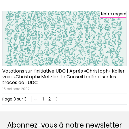
Notre regard
Votations sur l’initiative UDC | Après «Christoph» Koller,
voici «Christoph» Metzler. Le Conseil fédéral sur les
traces de l’UDC
15 octobre 2002
Page 3 sur 3
←
1
2
3
Abonnez-vous à notre newsletter