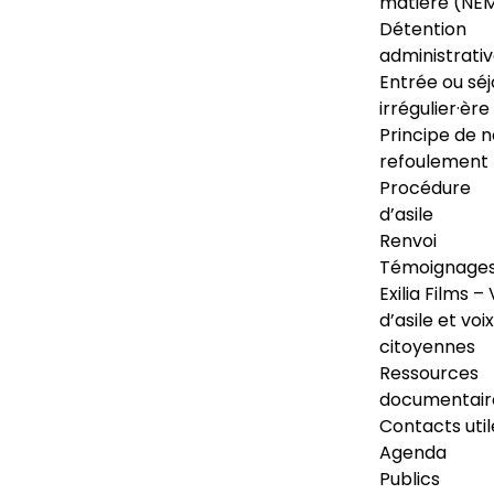
matière (NE
Détention
administrati
Entrée ou séj
irrégulier·ère
Principe de 
refoulement
Procédure
d’asile
Renvoi
Témoignage
Exilia Films – 
d’asile et voix
citoyennes
Ressources
documentair
Contacts util
Agenda
Publics