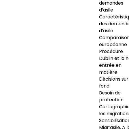
demandes
d’asile
Caractéristi
des demand
d’asile
Comparaiso
européenne
Procédure
Dublin et la 
entrée en
matière
Décisions sur
fond
Besoin de
protection
Cartographi
les migration
Sensibilisatio
Migr’asile. A l