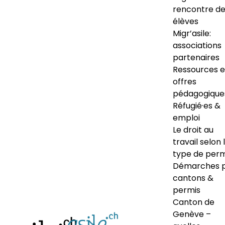
rencontre d
élèves
Migr’asile:
associations
partenaires
Ressources e
offres
pédagogique
Réfugié·es &
emploi
Le droit au
travail selon 
type de perm
Démarches 
cantons &
permis
Canton de
Genève –