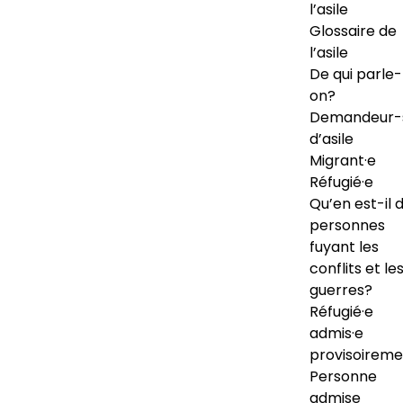
l’asile
Glossaire de
l’asile
De qui parle-
on?
Demandeur-
d’asile
Migrant·e
Réfugié·e
Qu’en est-il 
personnes
fuyant les
conflits et le
guerres?
Réfugié·e
admis·e
provisoireme
Personne
admise