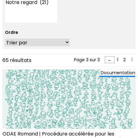
Ordre
65 résultats
Page 3 sur 3
←
1
2
3
Documentation
ODAE Romand | Procédure accélérée pour les