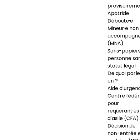
provisoireme
Apatride
Débouté·e
Mineur·e non
accompagné
(MNA)
Sans-papiers
personne sa
statut légal
De quoi parl
on ?
Aide d’urgen
Centre fédér
pour
requérant·es
d’asile (CFA)
Décision de
non-entrée 