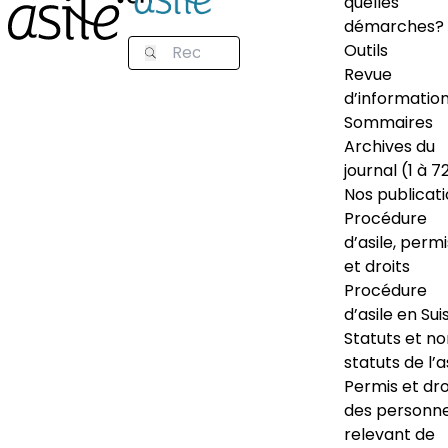
quelles
démarches?
Outils
Revue
d’informatio
Sommaires
Archives du
journal (1 à 7
Nos publicat
Procédure
d’asile, permi
et droits
Procédure
d’asile en Sui
Statuts et n
statuts de l’a
Permis et dro
des personn
relevant de