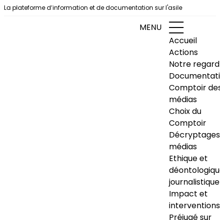
Aller au contenu
La plateforme d’information et de documentation sur l'asile
MENU
Accueil
Actions
Notre regard
Documentat
Comptoir de
médias
Choix du
Comptoir
Décryptages
médias
Ethique et
déontologiq
journalistique
Impact et
interventions
Préjugé sur