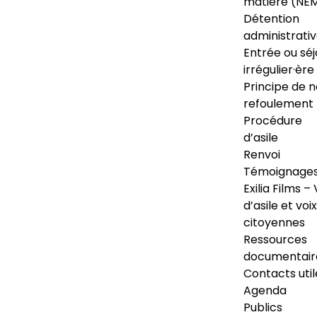
matière (NE
Détention
administrati
Entrée ou séj
irrégulier·ère
Principe de 
refoulement
Procédure
d’asile
Renvoi
Témoignage
Exilia Films – 
d’asile et voix
citoyennes
Ressources
documentair
Contacts util
Agenda
Publics