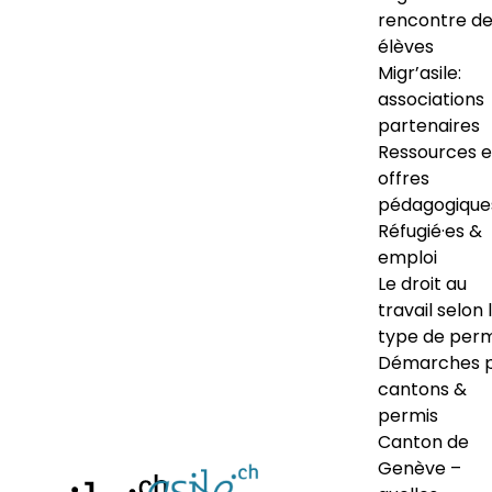
rencontre d
élèves
Migr’asile:
associations
partenaires
Ressources e
offres
pédagogique
Réfugié·es &
emploi
Le droit au
travail selon 
type de perm
Démarches 
cantons &
permis
Canton de
Genève –