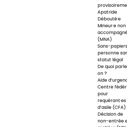
provisoireme
Apatride
Débouté·e
Mineur·e non
accompagné
(MNA)
Sans-papiers
personne sa
statut légal
De quoi parl
on ?
Aide d’urgen
Centre fédér
pour
requérant·es
d’asile (CFA)
Décision de
non-entrée 