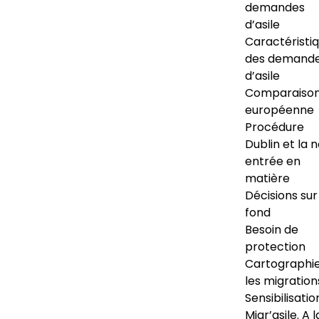
demandes
d’asile
Caractéristi
des demand
d’asile
Comparaiso
européenne
Procédure
Dublin et la 
entrée en
matière
Décisions sur
fond
Besoin de
protection
Cartographi
les migration
Sensibilisatio
Migr’asile. A l