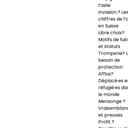
l’asile
Invasion ? Le
chiffres de l’a
en Suisse
Libre choix?
Motifs de fuit
et statuts
Tromperie? 
besoin de
protection
Afflux?
Déplacé·es e
réfugié·es da
le monde
Mensonge ?
Vraisemblan
et preuves
Profit ?