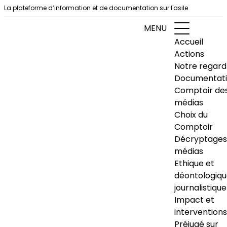
Aller au contenu
La plateforme d’information et de documentation sur l'asile
MENU
Accueil
Actions
Notre regard
Documentat
Comptoir de
médias
Choix du
Comptoir
Décryptages
médias
Ethique et
déontologiq
journalistique
Impact et
interventions
Préjugé sur