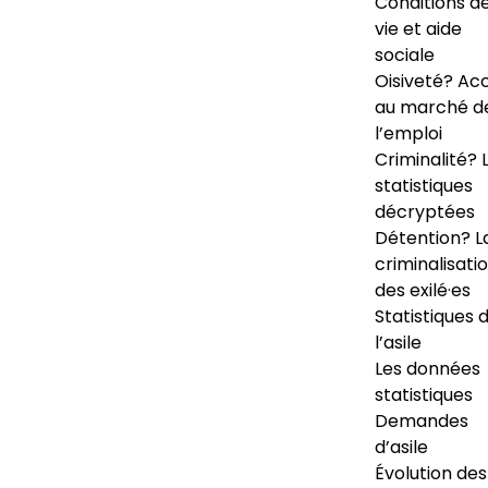
Conditions d
vie et aide
sociale
Oisiveté? Ac
au marché d
l’emploi
Criminalité? 
statistiques
décryptées
Détention? L
criminalisati
des exilé·es
Statistiques 
l’asile
Les données
statistiques
Demandes
d’asile
Évolution des