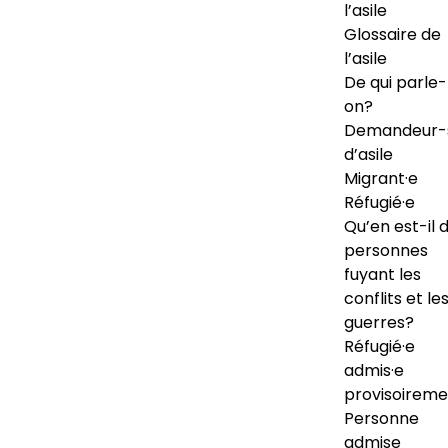
l’asile
Glossaire de
l’asile
De qui parle-
on?
Demandeur-
d’asile
Migrant·e
Réfugié·e
Qu’en est-il 
personnes
fuyant les
conflits et le
guerres?
Réfugié·e
admis·e
provisoireme
Personne
admise