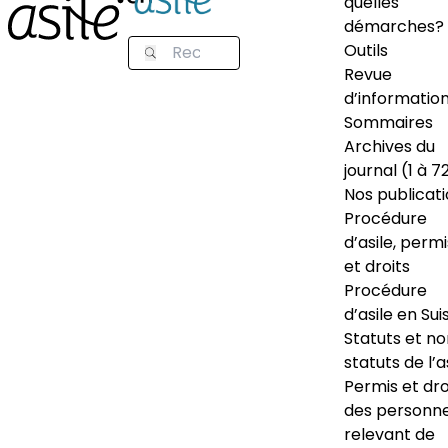
quelles
démarches?
Outils
Revue
d’informatio
Sommaires
Archives du
journal (1 à 7
Nos publicat
Procédure
d’asile, permi
et droits
Procédure
d’asile en Sui
Statuts et n
statuts de l’a
Permis et dro
des personn
relevant de