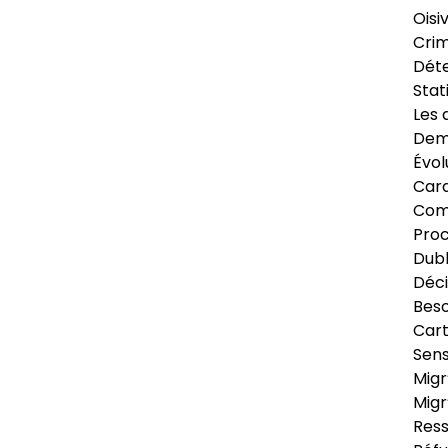
Oisi
Crim
Déte
Stat
Les 
Dema
Évol
Cara
Com
Pro
Dubl
Déci
Beso
Cart
Sens
Migr
Migr
Ress