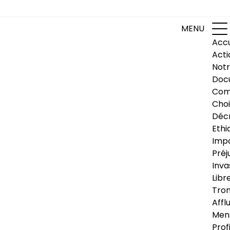
MENU
Accu
Acti
Notr
Doc
Com
Choi
Déc
Ethi
Impa
Préj
Inva
Libr
Trom
Affl
Men
Prof