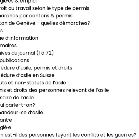
gié·es & emploi
roit au travail selon le type de permis
arches par cantons & permis
ton de Genève – quelles démarches?
ls
e d’information
maires
ives du journal (1 à 72)
publications
édure d’asile, permis et droits
édure d’asile en Suisse
uts et non-statuts de l’asile
is et droits des personnes relevant de l’asile
saire de l’asile
ui parle-t-on?
ndeur-se d’asile
ant·e
gié·e
n est-il des personnes fuyant les conflits et les guerres?