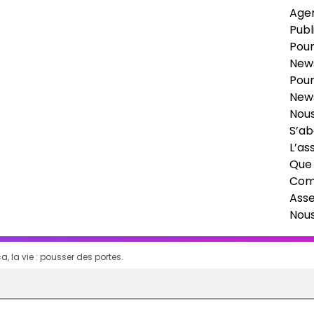
Age
Publ
Pour
News
Pour
News
Nous
S’ab
L’as
Que 
Comi
Ass
Nou
a, la vie : pousser des portes.