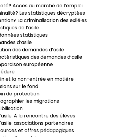
veté? Accès au marché de l’emploi
inalité? Les statistiques décryptées
ntion? La criminalisation des exilé·es
istiques de l’asile
données statistiques
ndes d’asile
ution des demandes d’asile
ctéristiques des demandes d’asile
paraison européenne
cédure
in et la non-entrée en matière
sions sur le fond
in de protection
ographier les migrations
ibilisation
’asile. A la rencontre des élèves
’asile: associations partenaires
ources et offres pédagogiques