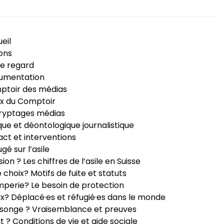
eil
ons
e regard
umentation
ptoir des médias
x du Comptoir
ryptages médias
que et déontologique journalistique
ct et interventions
ugé sur l’asile
sion ? Les chiffres de l’asile en Suisse
e choix? Motifs de fuite et statuts
perie? Le besoin de protection
ux? Déplacé·es et réfugié·es dans le monde
songe ? Vraisemblance et preuves
it ? Conditions de vie et aide sociale