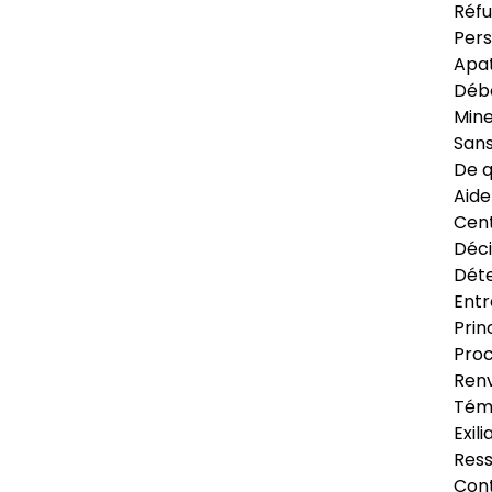
Réfu
Pers
Apat
Déb
Min
Sans
De q
Aide
Cent
Déci
Déte
Entr
Prin
Proc
Renv
Tém
Exil
Res
Cont