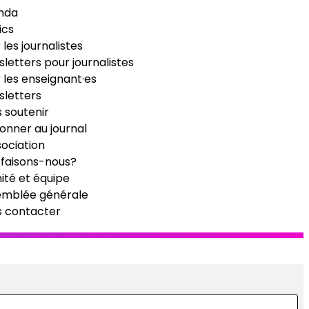
nda
ics
 les journalistes
letters pour journalistes
 les enseignant·es
letters
 soutenir
onner au journal
sociation
faisons-nous?
té et équipe
emblée générale
s contacter