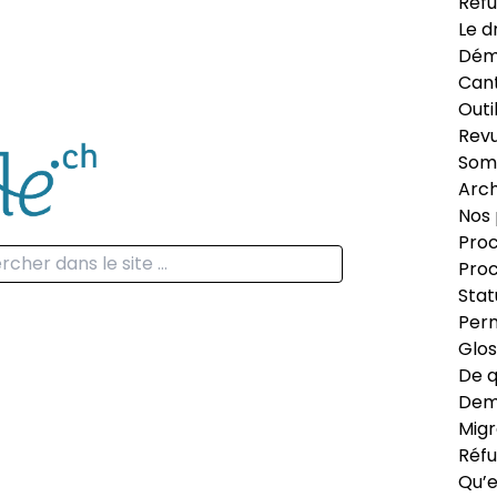
Réfu
Le d
Dém
Can
Outi
Revu
Som
Arch
Nos 
Proc
Proc
Stat
Perm
Glos
De q
Dema
Migr
Réfu
Qu’e