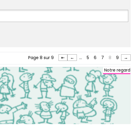
Page 8 sur 9
⇤
←
…
5
6
7
8
9
→
Notre regard