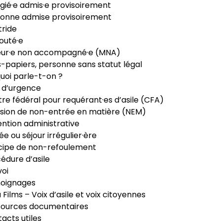
gié·e admis·e provisoirement
onne admise provisoirement
ride
outé·e
eur·e non accompagné·e (MNA)
-papiers, personne sans statut légal
uoi parle-t-on ?
 d’urgence
re fédéral pour requérant·es d’asile (CFA)
sion de non-entrée en matière (NEM)
ntion administrative
ée ou séjour irrégulier·ère
cipe de non-refoulement
édure d’asile
oi
oignages
ia Films – Voix d’asile et voix citoyennes
sources documentaires
acts utiles