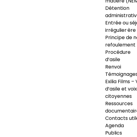
matière (NE
Détention
administrati
Entrée ou séj
irrégulier·ère
Principe de 
refoulement
Procédure
d’asile
Renvoi
Témoignage
Exilia Films – 
d’asile et voix
citoyennes
Ressources
documentair
Contacts util
Agenda
Publics