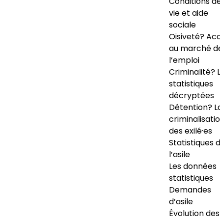
Conditions d
vie et aide
sociale
Oisiveté? Ac
au marché d
l’emploi
Criminalité? 
statistiques
décryptées
Détention? L
criminalisati
des exilé·es
Statistiques 
l’asile
Les données
statistiques
Demandes
d’asile
Évolution des