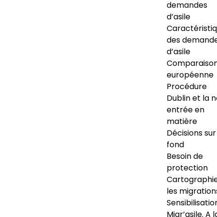
demandes
d’asile
Caractéristi
des demand
d’asile
Comparaiso
européenne
Procédure
Dublin et la 
entrée en
matière
Décisions sur
fond
Besoin de
protection
Cartographi
les migration
Sensibilisatio
Migr’asile. A l