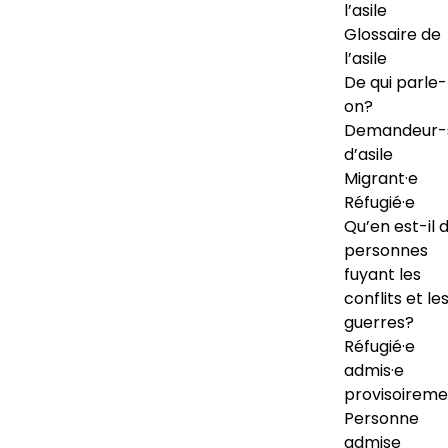
l’asile
Glossaire de
l’asile
De qui parle-
on?
Demandeur-
d’asile
Migrant·e
Réfugié·e
Qu’en est-il 
personnes
fuyant les
conflits et le
guerres?
Réfugié·e
admis·e
provisoireme
Personne
admise