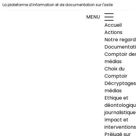
Aller au contenu
La plateforme d’information et de documentation sur l'asile
MENU
Accueil
Actions
Notre regard
Documentat
Comptoir de
médias
Choix du
Comptoir
Décryptages
médias
Ethique et
déontologiq
journalistique
Impact et
interventions
Préjugé sur