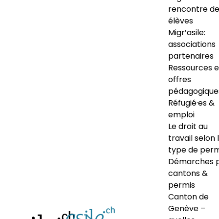
rencontre d
élèves
Migr’asile:
associations
partenaires
Ressources e
offres
pédagogique
Réfugié·es &
emploi
Le droit au
travail selon 
type de perm
Démarches 
cantons &
permis
Canton de
Genève –