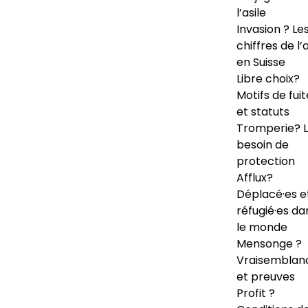
l’asile
Invasion ? Le
chiffres de l’a
en Suisse
Libre choix?
Motifs de fuit
et statuts
Tromperie? 
besoin de
protection
Afflux?
Déplacé·es e
réfugié·es da
le monde
Mensonge ?
Vraisemblan
et preuves
Profit ?