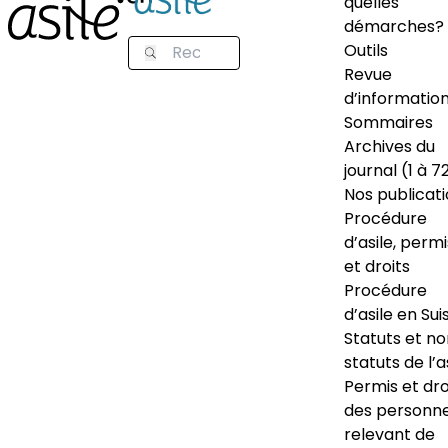
quelles
démarches?
Outils
Revue
d’informatio
Sommaires
Archives du
journal (1 à 7
Nos publicat
Procédure
d’asile, permi
et droits
Procédure
d’asile en Sui
Statuts et n
statuts de l’a
Permis et dro
des personn
relevant de