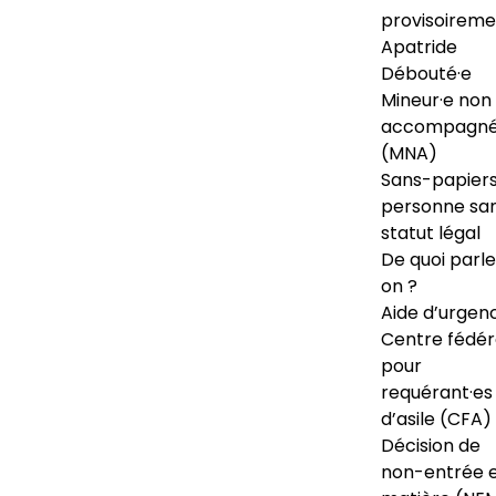
provisoireme
Apatride
Débouté·e
Mineur·e non
accompagné
(MNA)
Sans-papiers
personne sa
statut légal
De quoi parl
on ?
Aide d’urgen
Centre fédér
pour
requérant·es
d’asile (CFA)
Décision de
non-entrée 