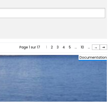
Page 1 sur 17
1
2
3
4
5
…
10
…
→
⇥
Documentation