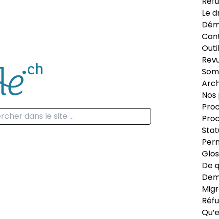
Réfu
Le d
Dém
Can
Outi
Revu
Som
Arch
Nos 
Proc
Proc
Stat
Perm
Glos
De q
Dema
Migr
Réfu
Qu’e