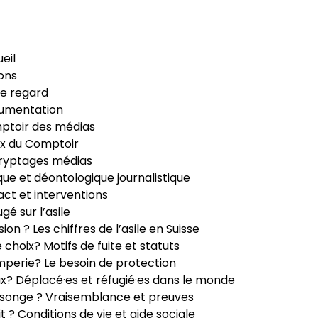
eil
ons
e regard
umentation
ptoir des médias
x du Comptoir
ryptages médias
que et déontologique journalistique
ct et interventions
ugé sur l’asile
sion ? Les chiffres de l’asile en Suisse
e choix? Motifs de fuite et statuts
perie? Le besoin de protection
ux? Déplacé·es et réfugié·es dans le monde
songe ? Vraisemblance et preuves
it ? Conditions de vie et aide sociale