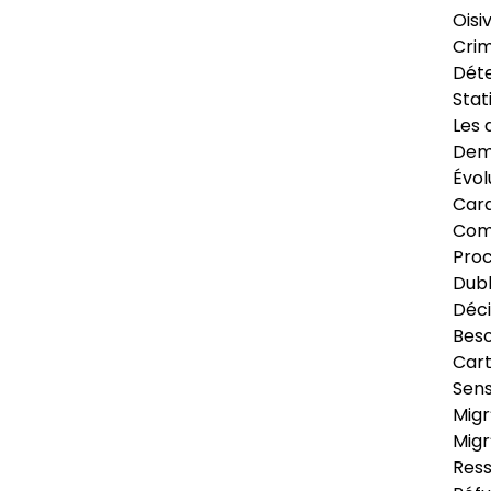
Oisi
Crim
Déte
Stat
Les 
Dema
Évol
Cara
Com
Pro
Dubl
Déci
Beso
Cart
Sens
Migr
Migr
Ress