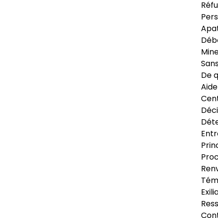
Réfu
Pers
Apat
Déb
Min
Sans
De q
Aide
Cent
Déci
Déte
Entr
Prin
Proc
Renv
Tém
Exil
Res
Cont