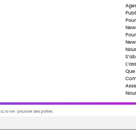
Age
Publ
Pour
News
Pour
News
Nous
S’ab
L’as
Que 
Comi
Ass
Nou
a, la vie : pousser des portes.