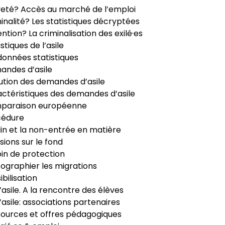
veté? Accès au marché de l’emploi
inalité? Les statistiques décryptées
ntion? La criminalisation des exilé·es
istiques de l’asile
données statistiques
ndes d’asile
ution des demandes d’asile
ctéristiques des demandes d’asile
paraison européenne
cédure
in et la non-entrée en matière
sions sur le fond
in de protection
ographier les migrations
ibilisation
’asile. A la rencontre des élèves
’asile: associations partenaires
ources et offres pédagogiques