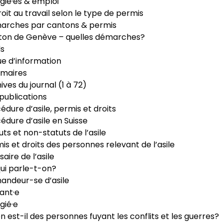
gié·es & emploi
roit au travail selon le type de permis
arches par cantons & permis
ton de Genève – quelles démarches?
ls
e d’information
maires
ives du journal (1 à 72)
publications
édure d’asile, permis et droits
édure d’asile en Suisse
uts et non-statuts de l’asile
is et droits des personnes relevant de l’asile
saire de l’asile
ui parle-t-on?
ndeur-se d’asile
ant·e
gié·e
n est-il des personnes fuyant les conflits et les guerres?