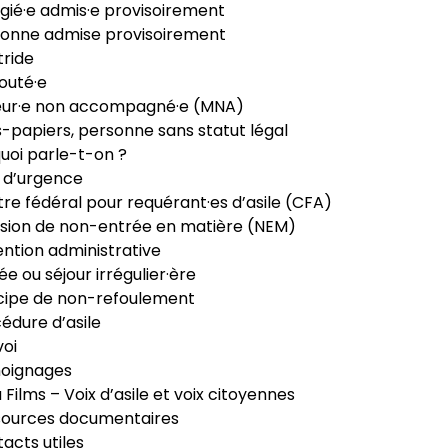
gié·e admis·e provisoirement
onne admise provisoirement
ride
outé·e
eur·e non accompagné·e (MNA)
-papiers, personne sans statut légal
uoi parle-t-on ?
 d’urgence
re fédéral pour requérant·es d’asile (CFA)
sion de non-entrée en matière (NEM)
ntion administrative
ée ou séjour irrégulier·ère
cipe de non-refoulement
édure d’asile
oi
oignages
ia Films – Voix d’asile et voix citoyennes
sources documentaires
acts utiles