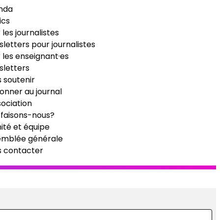
nda
ics
 les journalistes
letters pour journalistes
 les enseignant·es
letters
 soutenir
onner au journal
sociation
faisons-nous?
té et équipe
emblée générale
s contacter