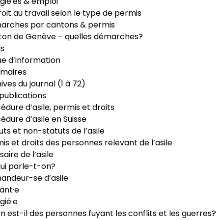
gié·es & emploi
roit au travail selon le type de permis
arches par cantons & permis
ton de Genève – quelles démarches?
ls
e d’information
maires
ives du journal (1 à 72)
publications
édure d’asile, permis et droits
édure d’asile en Suisse
uts et non-statuts de l’asile
is et droits des personnes relevant de l’asile
saire de l’asile
ui parle-t-on?
ndeur-se d’asile
ant·e
gié·e
n est-il des personnes fuyant les conflits et les guerres?