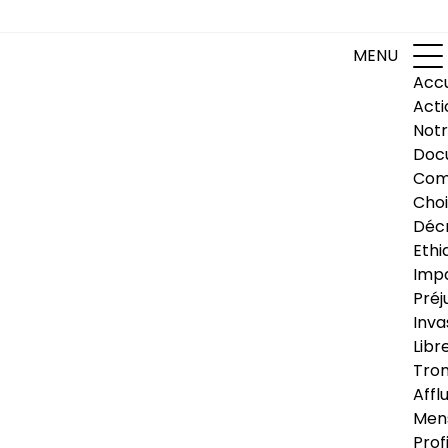
MENU
Accu
Acti
Notr
Doc
Com
Choi
Déc
Ethi
Impa
Préj
Inva
Libr
Trom
Affl
Men
Prof