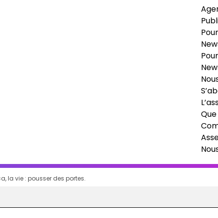
Age
Publ
Pour
News
Pour
News
Nous
S’ab
L’as
Que 
Comi
Ass
Nou
a, la vie : pousser des portes.