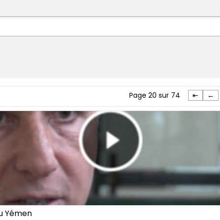
Page 20 sur 74
⇤
←
au Yémen