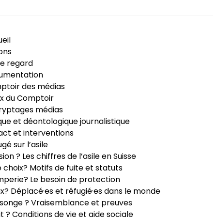
eil
ons
e regard
umentation
ptoir des médias
x du Comptoir
ryptages médias
que et déontologique journalistique
ct et interventions
ugé sur l’asile
sion ? Les chiffres de l’asile en Suisse
e choix? Motifs de fuite et statuts
perie? Le besoin de protection
ux? Déplacé·es et réfugié·es dans le monde
songe ? Vraisemblance et preuves
it ? Conditions de vie et aide sociale