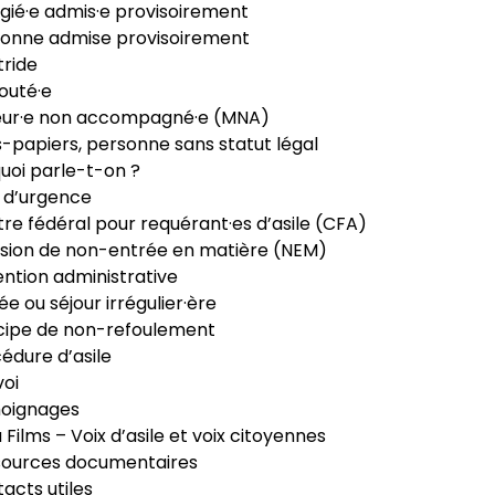
gié·e admis·e provisoirement
onne admise provisoirement
ride
outé·e
eur·e non accompagné·e (MNA)
-papiers, personne sans statut légal
uoi parle-t-on ?
 d’urgence
re fédéral pour requérant·es d’asile (CFA)
sion de non-entrée en matière (NEM)
ntion administrative
ée ou séjour irrégulier·ère
cipe de non-refoulement
édure d’asile
oi
oignages
ia Films – Voix d’asile et voix citoyennes
sources documentaires
acts utiles