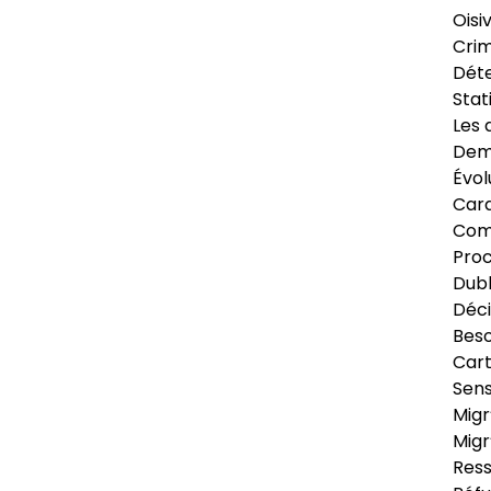
Oisi
Crim
Déte
Stat
Les 
Dema
Évol
Cara
Com
Pro
Dubl
Déci
Beso
Cart
Sens
Migr
Migr
Ress