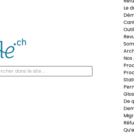
Réfu
Le d
Dém
Can
Outi
Revu
Som
Arch
Nos 
Proc
Proc
Stat
Perm
Glos
De q
Dema
Migr
Réfu
Qu’e