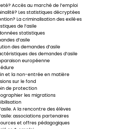
veté? Accès au marché de l’emploi
inalité? Les statistiques décryptées
ntion? La criminalisation des exilé·es
istiques de l’asile
données statistiques
ndes d’asile
ution des demandes d’asile
ctéristiques des demandes d’asile
paraison européenne
cédure
in et la non-entrée en matière
sions sur le fond
in de protection
ographier les migrations
ibilisation
’asile. A la rencontre des élèves
’asile: associations partenaires
ources et offres pédagogiques