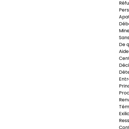
Réfu
Pers
Apat
Déb
Min
Sans
De q
Aide
Cent
Déci
Déte
Entr
Prin
Proc
Renv
Tém
Exil
Res
Cont