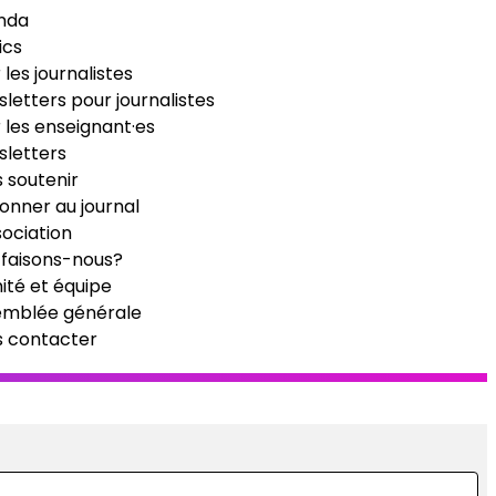
nda
ics
 les journalistes
letters pour journalistes
 les enseignant·es
letters
 soutenir
onner au journal
sociation
faisons-nous?
té et équipe
emblée générale
s contacter