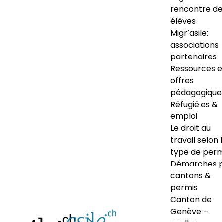
rencontre d
élèves
Migr’asile:
associations
partenaires
Ressources e
offres
pédagogique
Réfugié·es &
emploi
Le droit au
travail selon 
type de perm
Démarches 
cantons &
permis
Canton de
Genève –