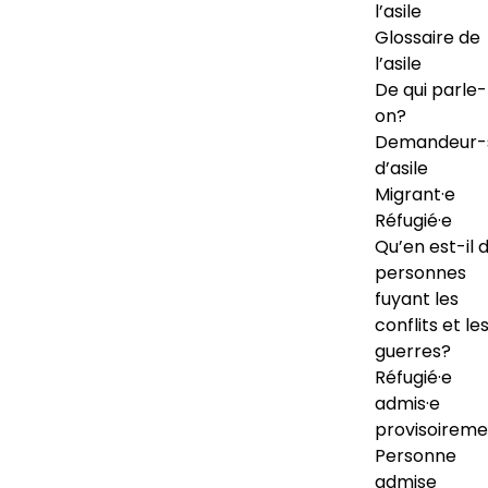
l’asile
Glossaire de
l’asile
De qui parle-
on?
Demandeur-
d’asile
Migrant·e
Réfugié·e
Qu’en est-il 
personnes
fuyant les
conflits et le
guerres?
Réfugié·e
admis·e
provisoireme
Personne
admise