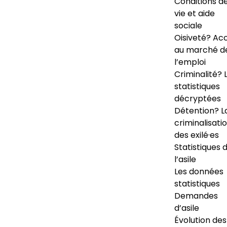
Conditions d
vie et aide
sociale
Oisiveté? Ac
au marché d
l’emploi
Criminalité? 
statistiques
décryptées
Détention? L
criminalisati
des exilé·es
Statistiques 
l’asile
Les données
statistiques
Demandes
d’asile
Évolution des