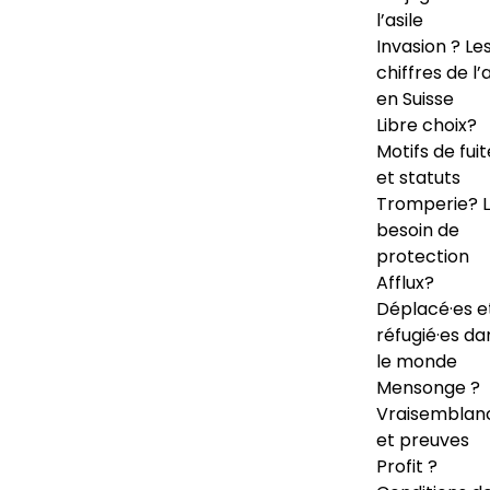
l’asile
Invasion ? Le
chiffres de l’a
en Suisse
Libre choix?
Motifs de fuit
et statuts
Tromperie? 
besoin de
protection
Afflux?
Déplacé·es e
réfugié·es da
le monde
Mensonge ?
Vraisemblan
et preuves
Profit ?