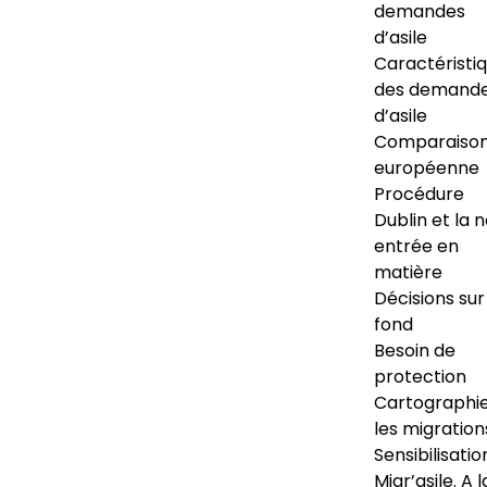
demandes
d’asile
Caractéristi
des demand
d’asile
Comparaiso
européenne
Procédure
Dublin et la 
entrée en
matière
Décisions sur
fond
Besoin de
protection
Cartographi
les migration
Sensibilisatio
Migr’asile. A l