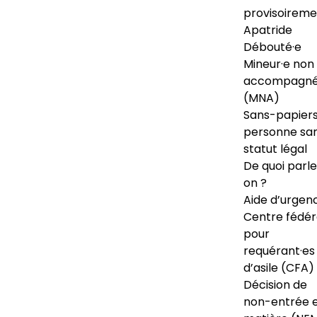
provisoireme
Apatride
Débouté·e
Mineur·e non
accompagné
(MNA)
Sans-papiers
personne sa
statut légal
De quoi parl
on ?
Aide d’urgen
Centre fédér
pour
requérant·es
d’asile (CFA)
Décision de
non-entrée 