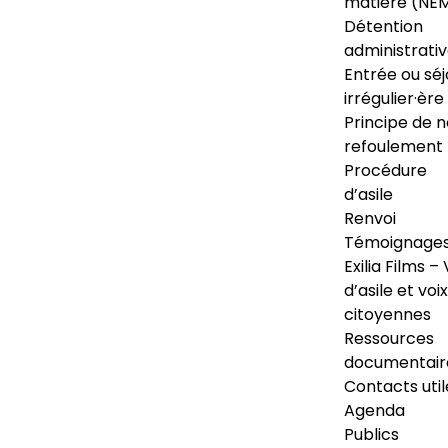
matière (NE
Détention
administrati
Entrée ou séj
irrégulier·ère
Principe de 
refoulement
Procédure
d’asile
Renvoi
Témoignage
Exilia Films – 
d’asile et voix
citoyennes
Ressources
documentair
Contacts util
Agenda
Publics