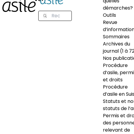
quelles
démarches?
Outils
Revue
d’informatio
Sommaires
Archives du
journal (1 à 7
Nos publicat
Procédure
d’asile, permi
et droits
Procédure
d’asile en Sui
Statuts et n
statuts de l’a
Permis et dro
des personn
relevant de