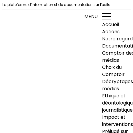
Aller au contenu
La plateforme d’information et de documentation sur l'asile
MENU
Accueil
Actions
Notre regard
Documentat
Comptoir de
médias
Choix du
Comptoir
Décryptages
médias
Ethique et
déontologiq
journalistique
Impact et
interventions
Préjugé sur