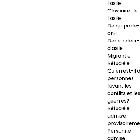
l’asile
Glossaire de
l’asile
De qui parle-
on?
Demandeur-
d’asile
Migrant·e
Réfugié·e
Qu’en est-il 
personnes
fuyant les
conflits et le
guerres?
Réfugié·e
admis·e
provisoireme
Personne
admise