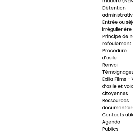
matière (NE
Détention
administrati
Entrée ou séj
irrégulier·ère
Principe de 
refoulement
Procédure
d’asile
Renvoi
Témoignage
Exilia Films – 
d’asile et voix
citoyennes
Ressources
documentair
Contacts util
Agenda
Publics