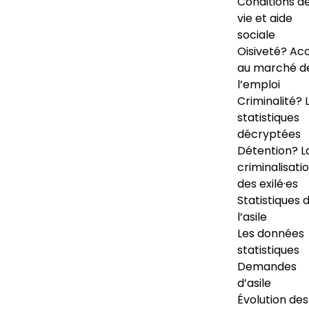
Conditions d
vie et aide
sociale
Oisiveté? Ac
au marché d
l’emploi
Criminalité? 
statistiques
décryptées
Détention? L
criminalisati
des exilé·es
Statistiques 
l’asile
Les données
statistiques
Demandes
d’asile
Évolution des