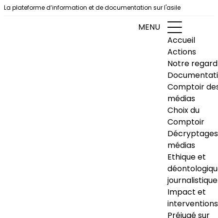
Aller au contenu
La plateforme d’information et de documentation sur l'asile
MENU
Accueil
Actions
Notre regard
Documentat
Comptoir de
médias
Choix du
Comptoir
Décryptages
médias
Ethique et
déontologiq
journalistique
Impact et
interventions
Préjugé sur