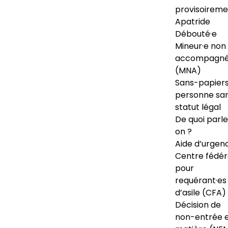
provisoireme
Apatride
Débouté·e
Mineur·e non
accompagné
(MNA)
Sans-papiers
personne sa
statut légal
De quoi parl
on ?
Aide d’urgen
Centre fédér
pour
requérant·es
d’asile (CFA)
Décision de
non-entrée 