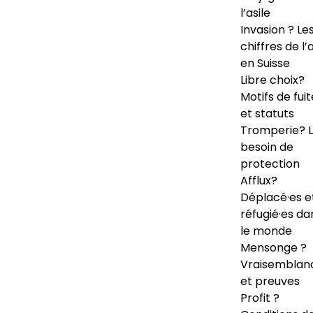
l’asile
Invasion ? Le
chiffres de l’a
en Suisse
Libre choix?
Motifs de fuit
et statuts
Tromperie? 
besoin de
protection
Afflux?
Déplacé·es e
réfugié·es da
le monde
Mensonge ?
Vraisemblan
et preuves
Profit ?