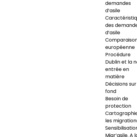
demandes
d’asile
Caractéristi
des demand
d’asile
Comparaiso
européenne
Procédure
Dublin et la 
entrée en
matière
Décisions sur
fond
Besoin de
protection
Cartographi
les migration
Sensibilisatio
Migr’asile. A l