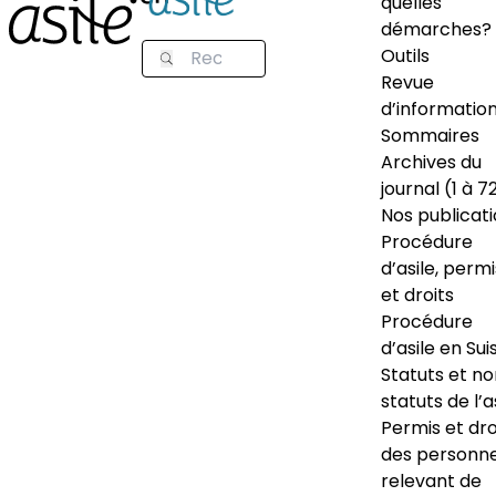
quelles
démarches?
Outils
Revue
d’informatio
Sommaires
Archives du
journal (1 à 7
Nos publicat
Procédure
d’asile, permi
et droits
Procédure
d’asile en Sui
Statuts et n
statuts de l’a
Permis et dro
des personn
relevant de