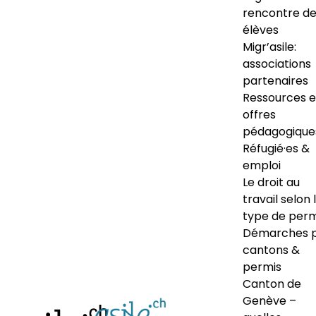
rencontre d
élèves
Migr’asile:
associations
partenaires
Ressources e
offres
pédagogique
Réfugié·es &
emploi
Le droit au
travail selon 
type de perm
Démarches 
cantons &
permis
Canton de
Genève –