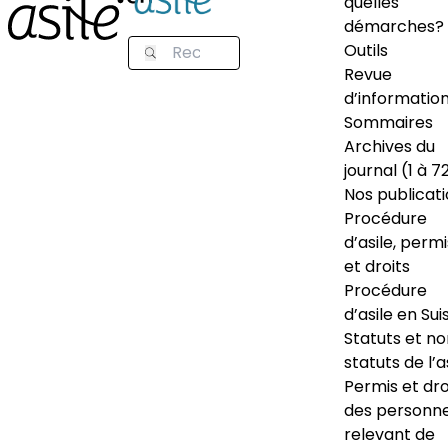
quelles
démarches?
Outils
Revue
d’informatio
Sommaires
Archives du
journal (1 à 7
Nos publicat
Procédure
d’asile, permi
et droits
Procédure
d’asile en Sui
Statuts et n
statuts de l’a
Permis et dro
des personn
relevant de