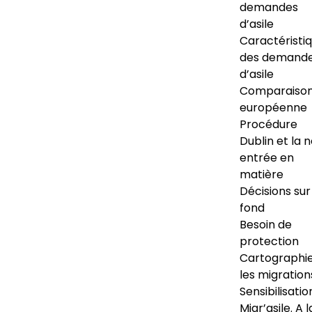
demandes
d’asile
Caractéristi
des demand
d’asile
Comparaiso
européenne
Procédure
Dublin et la 
entrée en
matière
Décisions sur
fond
Besoin de
protection
Cartographi
les migration
Sensibilisatio
Migr’asile. A l