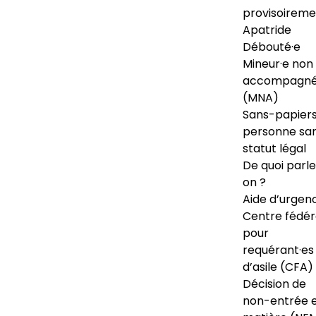
provisoireme
Apatride
Débouté·e
Mineur·e non
accompagné
(MNA)
Sans-papiers
personne sa
statut légal
De quoi parl
on ?
Aide d’urgen
Centre fédér
pour
requérant·es
d’asile (CFA)
Décision de
non-entrée 