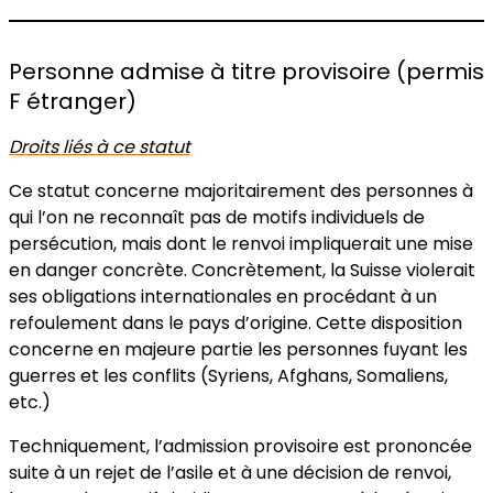
Ne sont pas des réfugiés les personnes qui, au
motif qu’elles ont refusé de servir ou déserté,
sont exposées à de sérieux préjudices ou
Personne admise à titre provisoire (permis
craignent à juste titre de l’être. Les dispositions
F étranger)
de la Convention du 28 juillet 1951 relative au
statut des réfugiés sont réservées
. (art.3 al.3)
Droits liés à ce statut
Ne sont pas des réfugiés les personnes qui
Ce statut concerne majoritairement des personnes à
font valoir des motifs résultant du comportement
qui l’on ne reconnaît pas de motifs individuels de
qu’elles ont eu après avoir quitté leur pays
persécution, mais dont le renvoi impliquerait une mise
d’origine ou de prove­nance s’ils ne constituent
en danger concrète. Concrètement, la Suisse violerait
pas l’expression de convictions ou d’orientations
ses obligations internationales en procédant à un
déjà affichées avant leur départ ni ne
refoulement dans le pays d’origine. Cette disposition
s’inscrivent dans leur pro­longement. Les
concerne en majeure partie les personnes fuyant les
dispositions de la Convention du 28 juillet 1951
guerres et les conflits (Syriens, Afghans, Somaliens,
relative au statut des réfugiés sont réservées
.
etc.)
(art. 3 al.4)
Techniquement, l’admission provisoire est prononcée
suite à un rejet de l’asile et à une décision de renvoi,