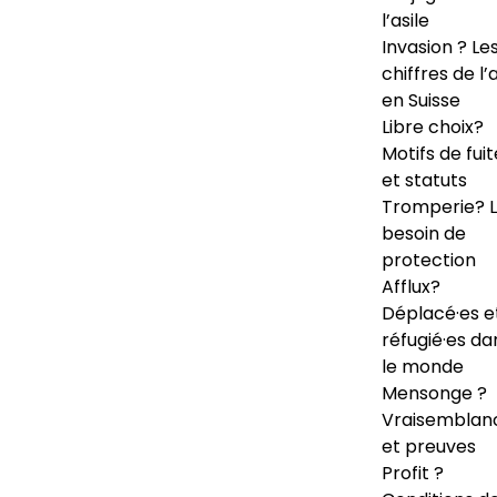
l’asile
Invasion ? Le
chiffres de l’a
en Suisse
Libre choix?
Motifs de fuit
et statuts
Tromperie? 
besoin de
protection
Afflux?
Déplacé·es e
réfugié·es da
le monde
Mensonge ?
Vraisemblan
et preuves
Profit ?