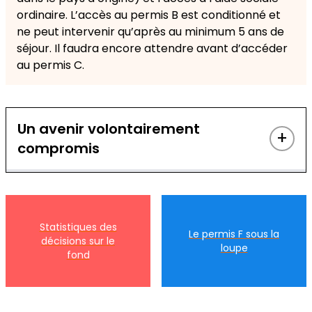
ordinaire. L’accès au permis B est conditionné et
ne peut intervenir qu’après au minimum 5 ans de
séjour. Il faudra encore attendre avant d’accéder
au permis C.
Un avenir volontairement
+
compromis
L’admission provisoire restreint un certain
nombre de droits fondamentaux et rend
l’intégration en Suisse difficile. La liberté de
Statistiques des
Le permis F sous la
circulation est limitée, le regroupement familial
décisions sur le
loupe
n’est possible que sous conditions strictes et le
fond
caractère provisoire du permis engendre des
obstacles pour l’accès au marché du travail.