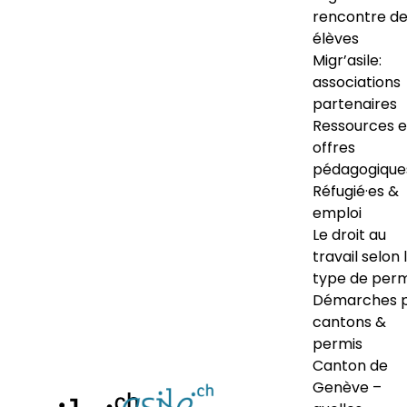
rencontre d
élèves
Migr’asile:
associations
partenaires
Ressources e
offres
pédagogique
Réfugié·es &
emploi
Le droit au
travail selon 
type de perm
Démarches 
cantons &
permis
Canton de
Genève –