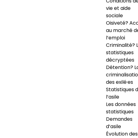
Conditions d
vie et aide
sociale
Oisiveté? Ac
au marché d
l’emploi
Criminalité? 
statistiques
décryptées
Détention? L
criminalisati
des exilé·es
Statistiques 
l’asile
Les données
statistiques
Demandes
d’asile
Évolution des