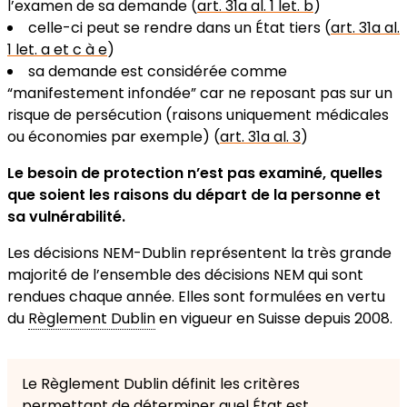
l’examen de sa demande (
art. 31a al. 1 let. b
)
celle-ci peut se rendre dans un État tiers (
art. 31a al.
1 let. a et c à e
)
sa demande est considérée comme
“manifestement infondée” car ne reposant pas sur un
risque de persécution (raisons uniquement médicales
ou économies par exemple) (
art. 31a al. 3
)
Le besoin de protection n’est pas examiné, quelles
que soient les raisons du départ de la personne et
sa vulnérabilité.
Les décisions NEM-Dublin représentent la très grande
majorité de l’ensemble des décisions NEM qui sont
rendues chaque année. Elles sont formulées en vertu
du
Règlement Dublin
en vigueur en Suisse depuis 2008.
Le Règlement Dublin définit les critères
permettant de déterminer quel État est