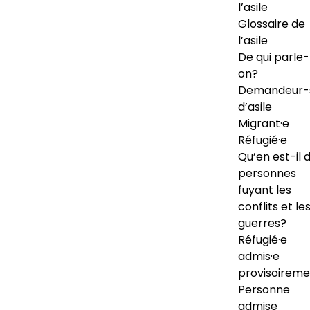
l’asile
Glossaire de
l’asile
De qui parle-
on?
Demandeur-
d’asile
Migrant·e
Réfugié·e
Qu’en est-il 
personnes
fuyant les
conflits et le
guerres?
Réfugié·e
admis·e
provisoireme
Personne
admise