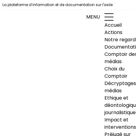
Aller au contenu
La plateforme d’information et de documentation sur l'asile
MENU
Accueil
Actions
Notre regard
Documentat
Comptoir de
médias
Choix du
Comptoir
Décryptages
médias
Ethique et
déontologiq
journalistique
Impact et
interventions
Préjugé sur