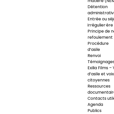
matière (NE
Détention
administrati
Entrée ou séj
irrégulier·ère
Principe de 
refoulement
Procédure
d’asile
Renvoi
Témoignage
Exilia Films – 
d’asile et voix
citoyennes
Ressources
documentair
Contacts util
Agenda
Publics