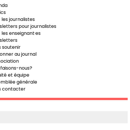
nda
ics
 les journalistes
letters pour journalistes
 les enseignant·es
letters
 soutenir
onner au journal
sociation
faisons-nous?
té et équipe
emblée générale
s contacter