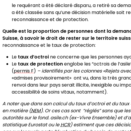
le requérant a été déclaré disparu, a retiré sa dem
a été classée sans qu’une décision matérielle soit re
reconnaissance et de protection.
Quelle est la proportion de personnes dont la demande 
Suisse, à savoir le droit de rester sur le territoire suis
reconnaissance et le taux de protection:
Le
taux d’octroi
ne concerne que les personnes ayan
Le
taux de protection
englobe les “octrois de l’asil
(
permis F
)
– identifiés par les colonnes «Rejets av
«admises provisoirement» ont vu, dans la très grand
renvoi dans leur pays serait illicite, inexigible ou im
accessibilité de soins vitaux, notamment).
A noter que dans son calcul du taux d’octroi et du taux 
en matière (
NEM
). Or ces cas sont “réglés” sans que les
autorités sur le fond. asile.ch (ex-Vivre Ensemble) et d
statistique Eurostat ou le
HCR
) estiment que ces décisi