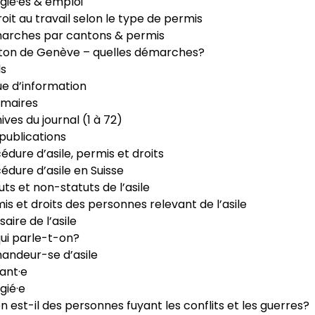
gié·es & emploi
roit au travail selon le type de permis
arches par cantons & permis
ton de Genève – quelles démarches?
ls
e d’information
maires
ives du journal (1 à 72)
publications
édure d’asile, permis et droits
édure d’asile en Suisse
uts et non-statuts de l’asile
is et droits des personnes relevant de l’asile
saire de l’asile
ui parle-t-on?
ndeur-se d’asile
ant·e
gié·e
n est-il des personnes fuyant les conflits et les guerres?