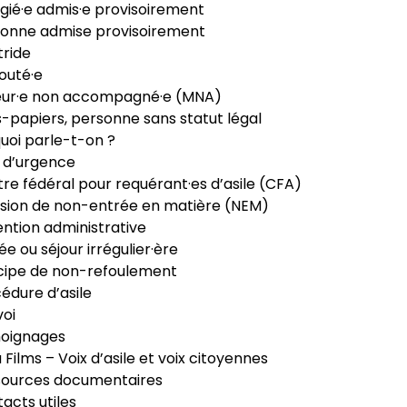
gié·e admis·e provisoirement
onne admise provisoirement
ride
outé·e
eur·e non accompagné·e (MNA)
-papiers, personne sans statut légal
uoi parle-t-on ?
 d’urgence
re fédéral pour requérant·es d’asile (CFA)
sion de non-entrée en matière (NEM)
ntion administrative
ée ou séjour irrégulier·ère
cipe de non-refoulement
édure d’asile
oi
oignages
ia Films – Voix d’asile et voix citoyennes
sources documentaires
acts utiles