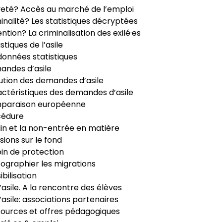
veté? Accès au marché de l’emploi
inalité? Les statistiques décryptées
ntion? La criminalisation des exilé·es
istiques de l’asile
données statistiques
ndes d’asile
ution des demandes d’asile
ctéristiques des demandes d’asile
paraison européenne
cédure
in et la non-entrée en matière
sions sur le fond
in de protection
ographier les migrations
ibilisation
’asile. A la rencontre des élèves
’asile: associations partenaires
ources et offres pédagogiques