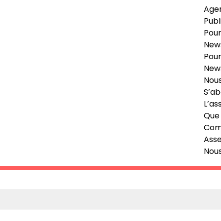
Age
Publ
Pour
News
Pour
News
Nous
S’ab
L’as
Que 
Comi
Ass
Nou