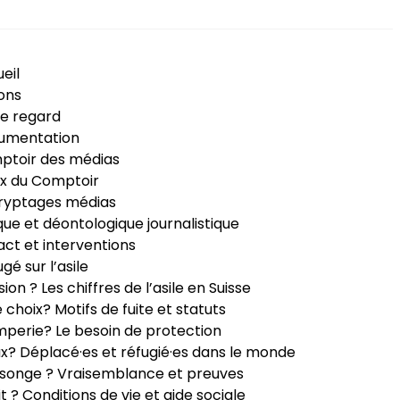
eil
ons
e regard
umentation
ptoir des médias
x du Comptoir
ryptages médias
que et déontologique journalistique
ct et interventions
ugé sur l’asile
sion ? Les chiffres de l’asile en Suisse
e choix? Motifs de fuite et statuts
perie? Le besoin de protection
ux? Déplacé·es et réfugié·es dans le monde
songe ? Vraisemblance et preuves
it ? Conditions de vie et aide sociale