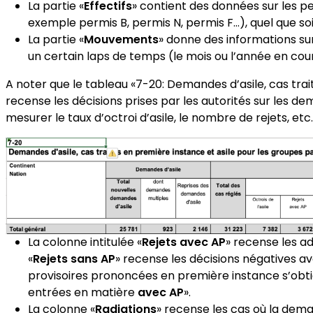
La partie «
Effectifs
» contient des données sur les p
exemple permis B, permis N, permis F…), quel que soit
La partie «
Mouvements
» donne des informations su
un certain laps de temps (le mois ou l’année en cour
A noter que le tableau «7-20: Demandes d’asile, cas trai
recense les décisions prises par les autorités sur les de
mesurer le taux d’octroi d’asile, le nombre de rejets, et
La colonne intitulée «
Rejets avec AP
» recense les a
«
Rejets sans AP
» recense les décisions négatives a
provisoires prononcées en première instance s’obti
entrées en matière
avec AP
».
La colonne «
Radiations
» recense les cas où la dema