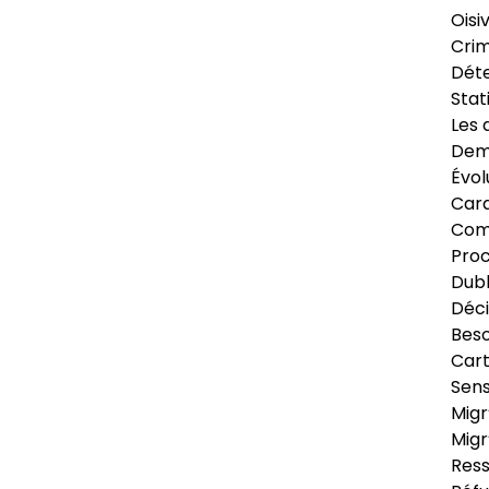
Oisi
Crim
Déte
Stat
Les 
Dema
Évol
Cara
Com
Pro
Dubl
Déci
Beso
Cart
Sens
Migr
Migr
Ress