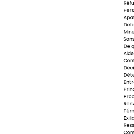
Réfu
Pers
Apat
Déb
Min
Sans
De q
Aide
Cent
Déci
Déte
Entr
Prin
Proc
Renv
Tém
Exil
Res
Cont