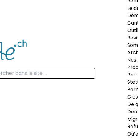
Réfu
Le d
Dém
Can
Outi
Revu
Som
Arch
Nos 
Proc
Proc
Stat
Perm
Glos
De q
Dema
Migr
Réfu
Qu’e