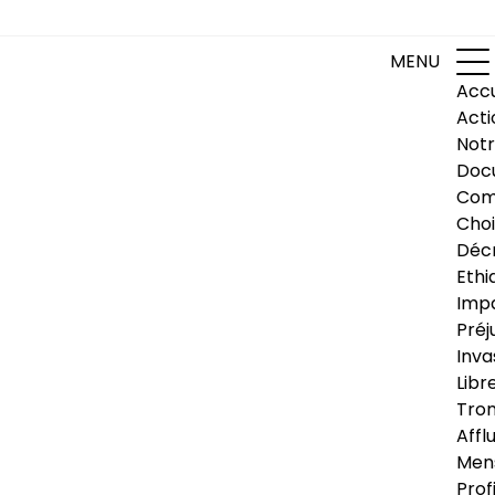
MENU
Accu
Acti
Notr
Doc
Com
Choi
Déc
Ethi
Impa
Préj
Inva
Libr
Trom
Affl
Men
Prof