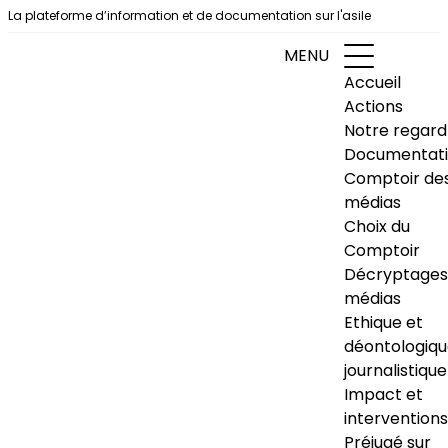
Aller au contenu
La plateforme d’information et de documentation sur l'asile
MENU
Accueil
Actions
Notre regard
Documentat
Comptoir de
médias
Choix du
Comptoir
Décryptages
médias
Ethique et
déontologiq
journalistique
Impact et
interventions
Préjugé sur