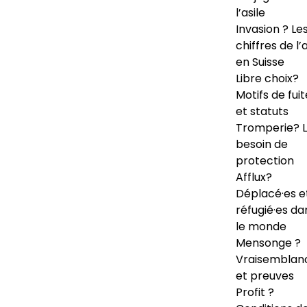
l’asile
Invasion ? Le
chiffres de l’a
en Suisse
Libre choix?
Motifs de fuit
et statuts
Tromperie? 
besoin de
protection
Afflux?
Déplacé·es e
réfugié·es da
le monde
Mensonge ?
Vraisemblan
et preuves
Profit ?