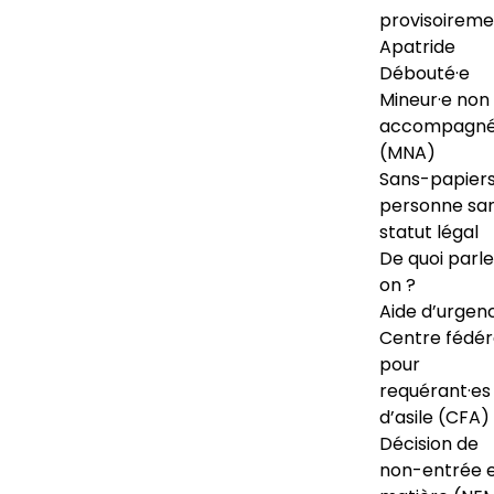
provisoireme
Apatride
Débouté·e
Mineur·e non
accompagné
(MNA)
Sans-papiers
personne sa
statut légal
De quoi parl
on ?
Aide d’urgen
Centre fédér
pour
requérant·es
d’asile (CFA)
Décision de
non-entrée 