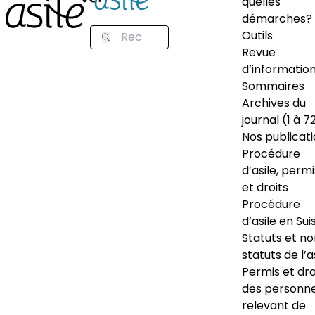
quelles
démarches?
Outils
Revue
d’informatio
Sommaires
Archives du
journal (1 à 7
Nos publicat
Procédure
d’asile, permi
et droits
Procédure
d’asile en Sui
Statuts et n
statuts de l’a
Permis et dro
des personn
relevant de