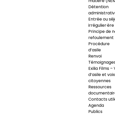
matière (NE
Détention
administrati
Entrée ou séj
irrégulier·ère
Principe de 
refoulement
Procédure
d’asile
Renvoi
Témoignage
Exilia Films – 
d’asile et voix
citoyennes
Ressources
documentair
Contacts util
Agenda
Publics