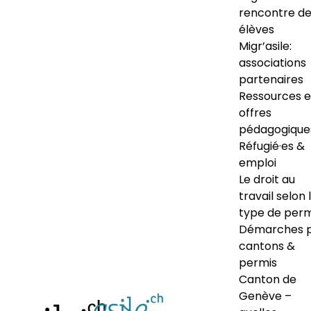
rencontre d
élèves
Migr’asile:
associations
partenaires
Ressources e
offres
pédagogique
Réfugié·es &
emploi
Le droit au
travail selon 
type de perm
Démarches 
cantons &
permis
Canton de
Genève –