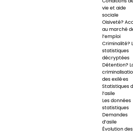
Conditions d
vie et aide
sociale
Oisiveté? Ac
au marché d
l’emploi
Criminalité? 
statistiques
décryptées
Détention? L
criminalisati
des exilé·es
Statistiques 
l’asile
Les données
statistiques
Demandes
d’asile
Évolution des