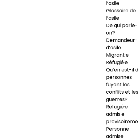
l’asile
Glossaire de
l’asile
De qui parle-
on?
Demandeur-
d’asile
Migrant·e
Réfugié·e
Qu’en est-il 
personnes
fuyant les
conflits et le
guerres?
Réfugié·e
admis·e
provisoireme
Personne
admise