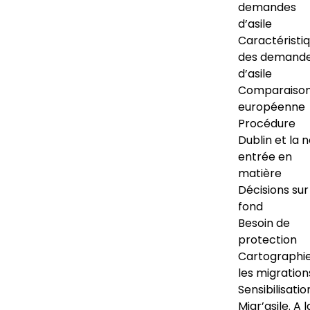
demandes
d’asile
Caractéristi
des demand
d’asile
Comparaiso
européenne
Procédure
Dublin et la 
entrée en
matière
Décisions sur
fond
Besoin de
protection
Cartographi
les migration
Sensibilisatio
Migr’asile. A l