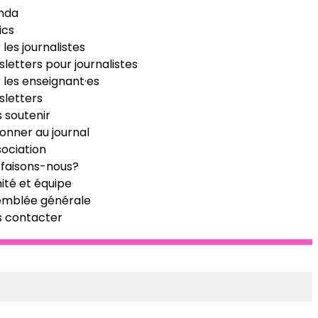
nda
ics
 les journalistes
letters pour journalistes
 les enseignant·es
letters
 soutenir
onner au journal
sociation
faisons-nous?
té et équipe
emblée générale
s contacter