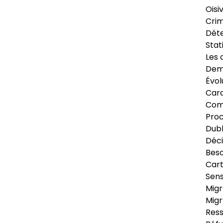
Oisi
Crim
Déte
Stat
Les 
Dema
Évol
Cara
Com
Pro
Dubl
Déci
Beso
Cart
Sens
Migr
Migr
Ress