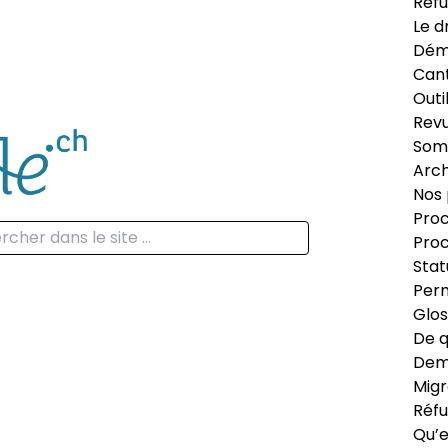
Réfu
Le d
Dém
Can
Outi
Revu
Som
Arch
Nos 
Proc
Proc
Stat
Perm
Glos
De q
Dema
Migr
Réfu
Qu’e