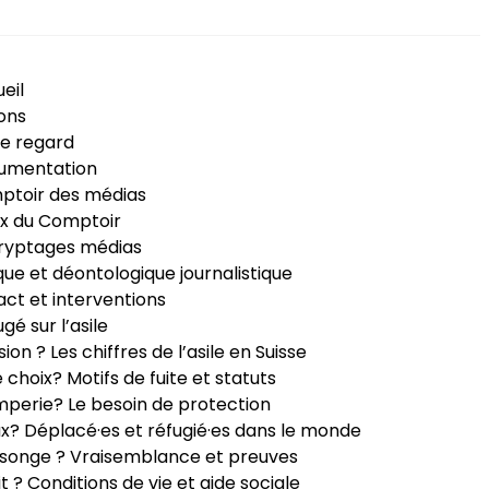
eil
ons
e regard
umentation
ptoir des médias
x du Comptoir
ryptages médias
que et déontologique journalistique
ct et interventions
ugé sur l’asile
sion ? Les chiffres de l’asile en Suisse
e choix? Motifs de fuite et statuts
perie? Le besoin de protection
ux? Déplacé·es et réfugié·es dans le monde
songe ? Vraisemblance et preuves
it ? Conditions de vie et aide sociale