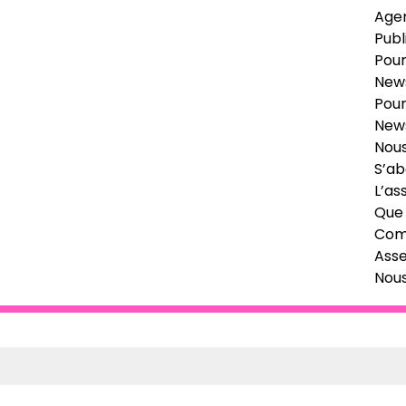
Age
Publ
Pour
News
Pour
News
Nous
S’ab
L’as
Que 
Comi
Ass
Nou