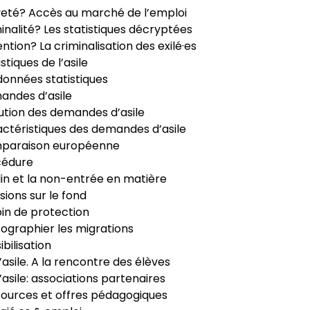
veté? Accès au marché de l’emploi
inalité? Les statistiques décryptées
ntion? La criminalisation des exilé·es
istiques de l’asile
données statistiques
ndes d’asile
ution des demandes d’asile
ctéristiques des demandes d’asile
paraison européenne
cédure
in et la non-entrée en matière
sions sur le fond
in de protection
ographier les migrations
ibilisation
’asile. A la rencontre des élèves
’asile: associations partenaires
ources et offres pédagogiques