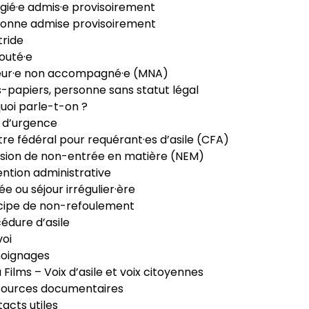
gié·e admis·e provisoirement
onne admise provisoirement
ride
outé·e
eur·e non accompagné·e (MNA)
-papiers, personne sans statut légal
uoi parle-t-on ?
 d’urgence
re fédéral pour requérant·es d’asile (CFA)
sion de non-entrée en matière (NEM)
ntion administrative
ée ou séjour irrégulier·ère
cipe de non-refoulement
édure d’asile
oi
oignages
ia Films – Voix d’asile et voix citoyennes
sources documentaires
acts utiles