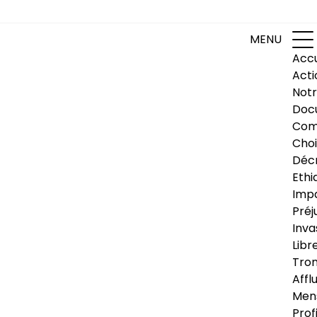
MENU
Accu
Acti
Notr
Doc
Com
Choi
Déc
Ethi
Impa
Préj
Inva
Libr
Trom
Affl
Men
Prof