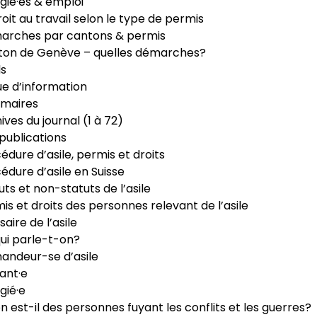
gié·es & emploi
roit au travail selon le type de permis
arches par cantons & permis
ton de Genève – quelles démarches?
ls
e d’information
maires
ives du journal (1 à 72)
publications
édure d’asile, permis et droits
édure d’asile en Suisse
uts et non-statuts de l’asile
is et droits des personnes relevant de l’asile
saire de l’asile
ui parle-t-on?
ndeur-se d’asile
ant·e
gié·e
n est-il des personnes fuyant les conflits et les guerres?