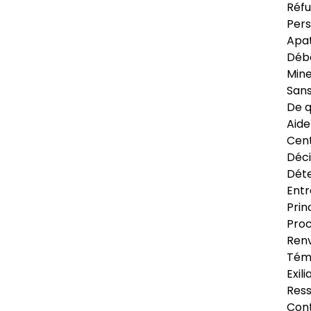
Réfu
Pers
Apat
Déb
Min
Sans
De q
Aide
Cent
Déci
Déte
Entr
Prin
Proc
Renv
Tém
Exil
Res
Cont