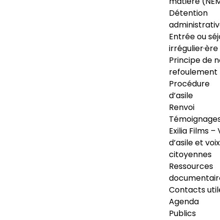
matière (NE
Détention
administrati
Entrée ou séj
irrégulier·ère
Principe de 
refoulement
Procédure
d’asile
Renvoi
Témoignage
Exilia Films – 
d’asile et voix
citoyennes
Ressources
documentair
Contacts util
Agenda
Publics