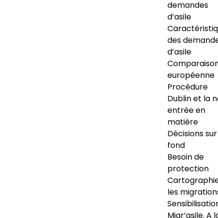
demandes
d’asile
Caractéristi
des demand
d’asile
Comparaiso
européenne
Procédure
Dublin et la 
entrée en
matière
Décisions sur
fond
Besoin de
protection
Cartographi
les migration
Sensibilisatio
Migr’asile. A l