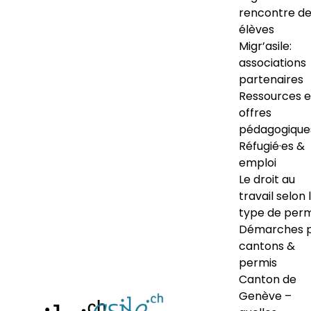
rencontre d
élèves
Migr’asile:
associations
partenaires
Ressources e
offres
pédagogique
Réfugié·es &
emploi
Le droit au
travail selon 
type de perm
Démarches 
cantons &
permis
Canton de
Genève –