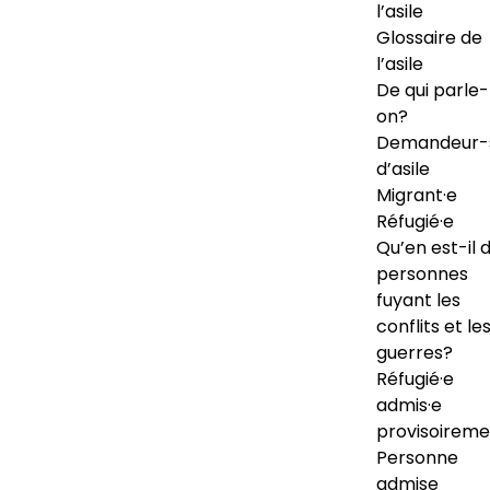
l’asile
Glossaire de
l’asile
De qui parle-
on?
Demandeur-
d’asile
Migrant·e
Réfugié·e
Qu’en est-il 
personnes
fuyant les
conflits et le
guerres?
Réfugié·e
admis·e
provisoireme
Personne
admise