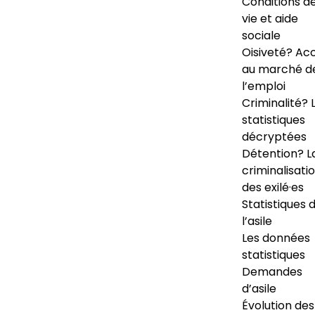
Conditions d
vie et aide
sociale
Oisiveté? Ac
au marché d
l’emploi
Criminalité? 
statistiques
décryptées
Détention? L
criminalisati
des exilé·es
Statistiques 
l’asile
Les données
statistiques
Demandes
d’asile
Évolution des