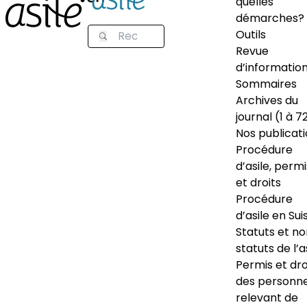
quelles
démarches?
Outils
Revue
d’informatio
Sommaires
Archives du
journal (1 à 7
Nos publicat
Procédure
d’asile, permi
et droits
Procédure
d’asile en Sui
Statuts et n
statuts de l’a
Permis et dro
des personn
relevant de