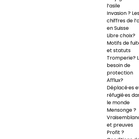
l’asile
Invasion ? Le
chiffres de l’a
en Suisse
Libre choix?
Motifs de fuit
et statuts
Tromperie? 
besoin de
protection
Afflux?
Déplacé·es e
réfugié·es da
le monde
Mensonge ?
Vraisemblan
et preuves
Profit ?