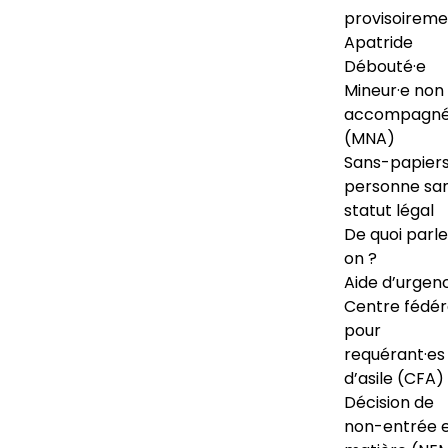
provisoireme
Apatride
Débouté·e
Mineur·e non
accompagné
(MNA)
Sans-papiers
personne sa
statut légal
De quoi parl
on ?
Aide d’urgen
Centre fédér
pour
requérant·es
d’asile (CFA)
Décision de
non-entrée 