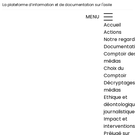
Aller au contenu
La plateforme d’information et de documentation sur l'asile
MENU
Accueil
Actions
Notre regard
Documentat
Comptoir de
médias
Choix du
Comptoir
Décryptages
médias
Ethique et
déontologiq
journalistique
Impact et
interventions
Préjugé sur