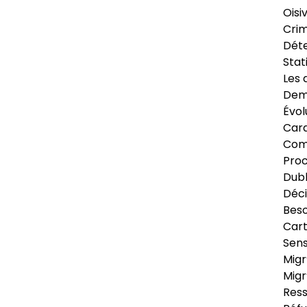
Oisi
Crim
Déte
Stat
Les 
Dema
Évol
Cara
Com
Pro
Dubl
Déci
Beso
Cart
Sens
Migr
Migr
Ress