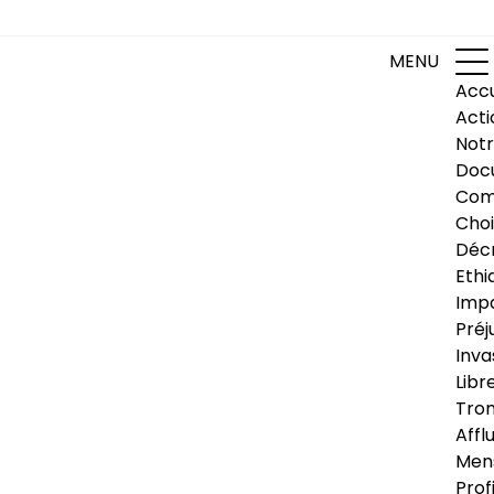
MENU
Accu
Acti
Notr
Doc
Com
Choi
Déc
Ethi
Impa
Préj
Inva
Libr
Trom
Affl
Men
Prof