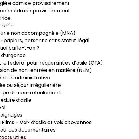
gié·e admis·e provisoirement
onne admise provisoirement
ride
outé·e
eur·e non accompagné·e (MNA)
-papiers, personne sans statut légal
uoi parle-t-on ?
 d’urgence
re fédéral pour requérant·es d’asile (CFA)
sion de non-entrée en matière (NEM)
ntion administrative
ée ou séjour irrégulier·ère
cipe de non-refoulement
édure d’asile
oi
oignages
ia Films – Voix d’asile et voix citoyennes
sources documentaires
acts utiles