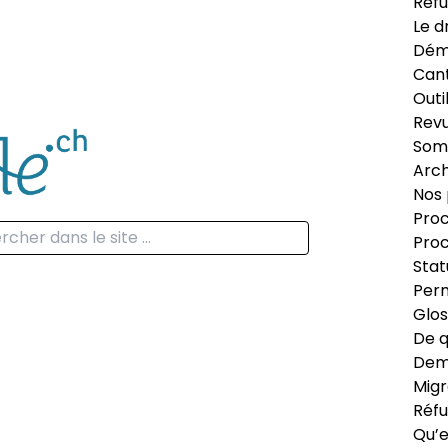
Réfu
Le d
Dém
Can
Outi
Revu
Som
Arch
Nos 
Proc
Proc
Stat
Perm
Glos
De q
Dema
Migr
Réfu
Qu’e