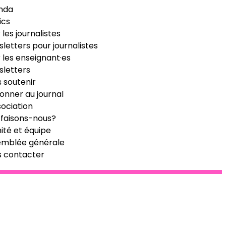
nda
ics
 les journalistes
letters pour journalistes
 les enseignant·es
letters
 soutenir
onner au journal
sociation
faisons-nous?
té et équipe
emblée générale
s contacter