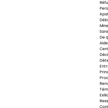
Réfu
Pers
Apat
Déb
Min
Sans
De q
Aide
Cent
Déci
Déte
Entr
Prin
Proc
Renv
Tém
Exil
Res
Cont