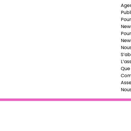
Age
Publ
Pour
News
Pour
News
Nous
S’ab
L’as
Que 
Comi
Ass
Nou