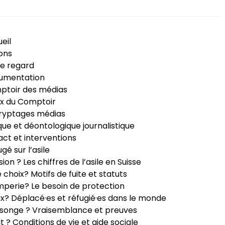
eil
ons
e regard
umentation
ptoir des médias
x du Comptoir
ryptages médias
que et déontologique journalistique
ct et interventions
ugé sur l’asile
sion ? Les chiffres de l’asile en Suisse
e choix? Motifs de fuite et statuts
perie? Le besoin de protection
ux? Déplacé·es et réfugié·es dans le monde
songe ? Vraisemblance et preuves
it ? Conditions de vie et aide sociale