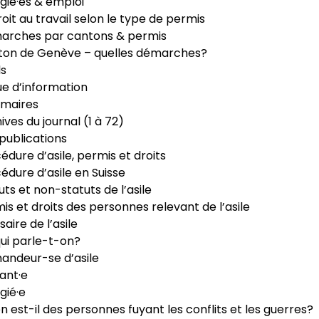
gié·es & emploi
roit au travail selon le type de permis
arches par cantons & permis
ton de Genève – quelles démarches?
ls
e d’information
maires
ives du journal (1 à 72)
publications
édure d’asile, permis et droits
édure d’asile en Suisse
uts et non-statuts de l’asile
is et droits des personnes relevant de l’asile
saire de l’asile
ui parle-t-on?
ndeur-se d’asile
ant·e
gié·e
n est-il des personnes fuyant les conflits et les guerres?