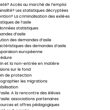
veté? Accès au marché de l’emploi
inalité? Les statistiques décryptées
ntion? La criminalisation des exilé·es
istiques de l’asile
données statistiques
ndes d’asile
ution des demandes d’asile
ctéristiques des demandes d’asile
paraison européenne
cédure
in et la non-entrée en matière
sions sur le fond
in de protection
ographier les migrations
ibilisation
’asile. A la rencontre des élèves
’asile: associations partenaires
ources et offres pédagogiques