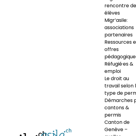
rencontre d
élèves
Migr’asile:
associations
partenaires
Ressources e
offres
pédagogique
Réfugié·es &
emploi
Le droit au
travail selon 
type de perm
Démarches 
cantons &
permis
Canton de
Genève –