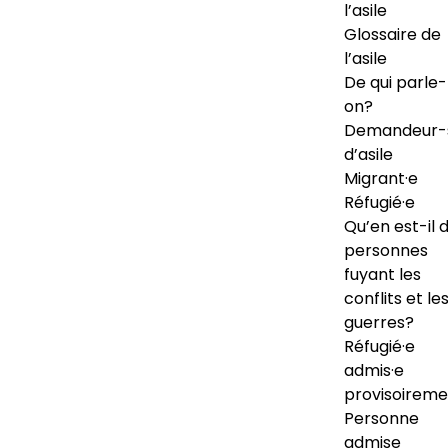
l’asile
Glossaire de
l’asile
De qui parle-
on?
Demandeur-
d’asile
Migrant·e
Réfugié·e
Qu’en est-il 
personnes
fuyant les
conflits et le
guerres?
Réfugié·e
admis·e
provisoireme
Personne
admise