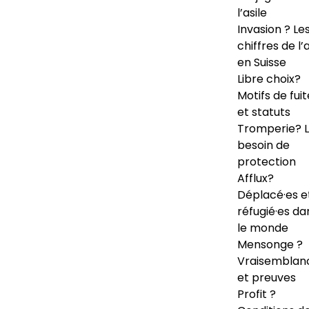
l’asile
Invasion ? Le
chiffres de l’a
en Suisse
Libre choix?
Motifs de fuit
et statuts
Tromperie? 
besoin de
protection
Afflux?
Déplacé·es e
réfugié·es da
le monde
Mensonge ?
Vraisemblan
et preuves
Profit ?