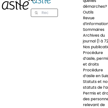
quelles
démarches?
Outils
Revue
d’informatio
Sommaires
Archives du
journal (1 à 7
Nos publicat
Procédure
d’asile, permi
et droits
Procédure
d’asile en Sui
Statuts et n
statuts de l’a
Permis et dro
des personn
relevant de