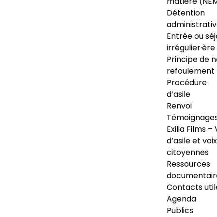
matière (NE
Détention
administrati
Entrée ou séj
irrégulier·ère
Principe de 
refoulement
Procédure
d’asile
Renvoi
Témoignage
Exilia Films – 
d’asile et voix
citoyennes
Ressources
documentair
Contacts util
Agenda
Publics