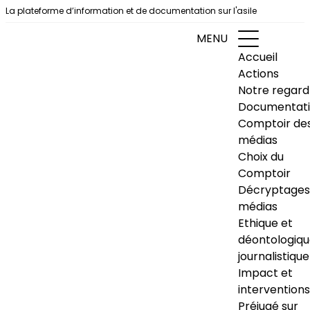
Aller au contenu
La plateforme d’information et de documentation sur l'asile
MENU
Accueil
Actions
Notre regard
Documentat
Comptoir de
médias
Choix du
Comptoir
Décryptages
médias
Ethique et
déontologiq
journalistique
Impact et
interventions
Préjugé sur