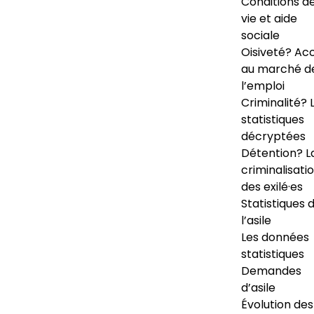
Conditions d
vie et aide
sociale
Oisiveté? Ac
au marché d
l’emploi
Criminalité? 
statistiques
décryptées
Détention? L
criminalisati
des exilé·es
Statistiques 
l’asile
Les données
statistiques
Demandes
d’asile
Évolution des