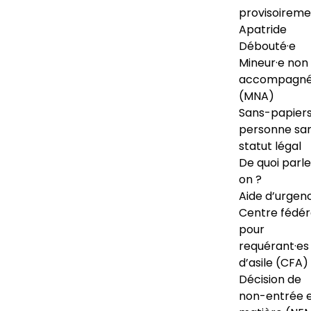
provisoireme
Apatride
Débouté·e
Mineur·e non
accompagné
(MNA)
Sans-papiers
personne sa
statut légal
De quoi parl
on ?
Aide d’urgen
Centre fédér
pour
requérant·es
d’asile (CFA)
Décision de
non-entrée 