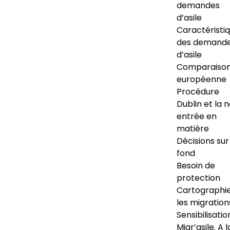
demandes
d’asile
Caractéristi
des demand
d’asile
Comparaiso
européenne
Procédure
Dublin et la 
entrée en
matière
Décisions sur
fond
Besoin de
protection
Cartographi
les migration
Sensibilisatio
Migr’asile. A l