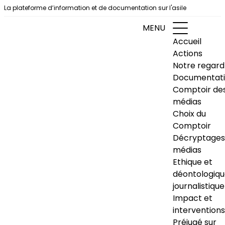
Aller au contenu
La plateforme d’information et de documentation sur l'asile
MENU
Accueil
Actions
Notre regard
Documentat
Comptoir de
médias
Choix du
Comptoir
Décryptages
médias
Ethique et
déontologiq
journalistique
Impact et
interventions
Préjugé sur