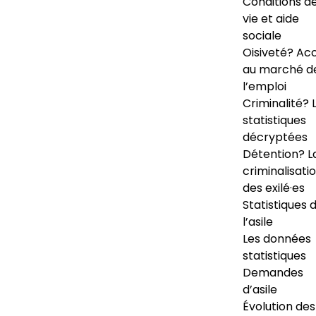
Conditions d
vie et aide
sociale
Oisiveté? Ac
au marché d
l’emploi
Criminalité? 
statistiques
décryptées
Détention? L
criminalisati
des exilé·es
Statistiques 
l’asile
Les données
statistiques
Demandes
d’asile
Évolution des