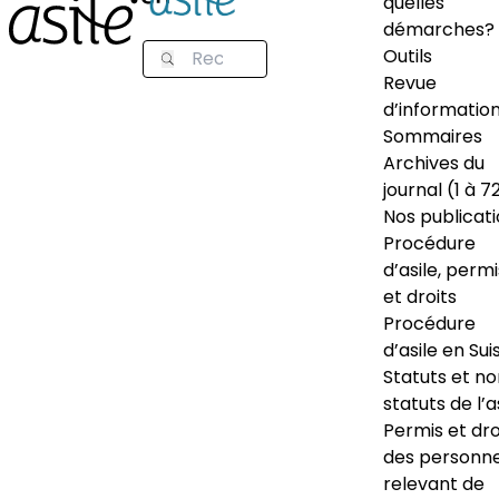
quelles
démarches?
Outils
Revue
d’informatio
Sommaires
Archives du
journal (1 à 7
Nos publicat
Procédure
d’asile, permi
et droits
Procédure
d’asile en Sui
Statuts et n
statuts de l’a
Permis et dro
des personn
relevant de