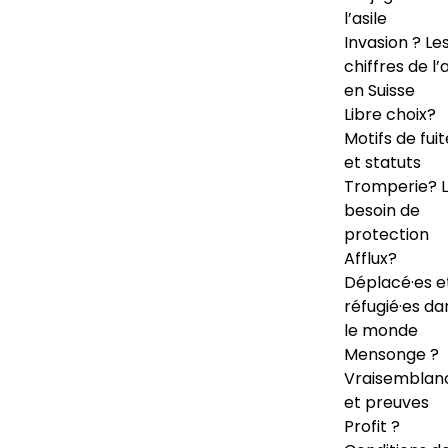
l’asile
Invasion ? Le
chiffres de l’a
en Suisse
Libre choix?
Motifs de fuit
et statuts
Tromperie? 
besoin de
protection
Afflux?
Déplacé·es e
réfugié·es da
le monde
Mensonge ?
Vraisemblan
et preuves
Profit ?