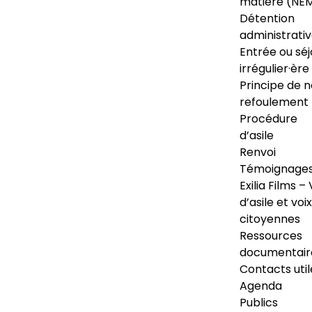
matière (NE
Détention
administrati
Entrée ou séj
irrégulier·ère
Principe de 
refoulement
Procédure
d’asile
Renvoi
Témoignage
Exilia Films – 
d’asile et voix
citoyennes
Ressources
documentair
Contacts util
Agenda
Publics