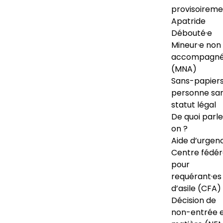
provisoireme
Apatride
Débouté·e
Mineur·e non
accompagné
(MNA)
Sans-papiers
personne sa
statut légal
De quoi parl
on ?
Aide d’urgen
Centre fédér
pour
requérant·es
d’asile (CFA)
Décision de
non-entrée 