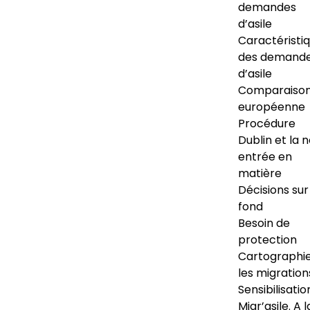
demandes
d’asile
Caractéristi
des demand
d’asile
Comparaiso
européenne
Procédure
Dublin et la 
entrée en
matière
Décisions sur
fond
Besoin de
protection
Cartographi
les migration
Sensibilisatio
Migr’asile. A l