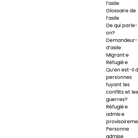
l’asile
Glossaire de
l’asile
De qui parle-
on?
Demandeur-
d’asile
Migrant·e
Réfugié·e
Qu’en est-il 
personnes
fuyant les
conflits et le
guerres?
Réfugié·e
admis·e
provisoireme
Personne
admise