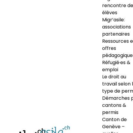
rencontre d
élèves
Migr’asile:
associations
partenaires
Ressources e
offres
pédagogique
Réfugié·es &
emploi
Le droit au
travail selon 
type de perm
Démarches 
cantons &
permis
Canton de
Genève –