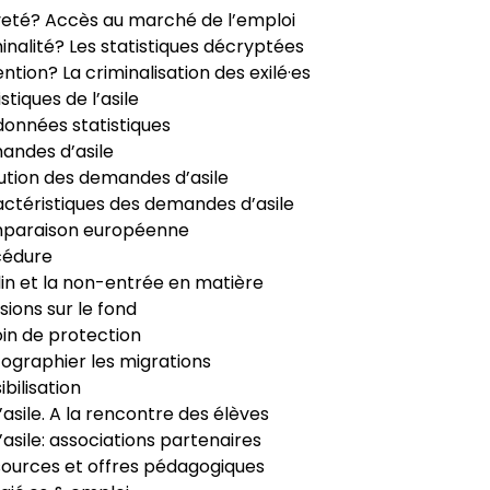
veté? Accès au marché de l’emploi
inalité? Les statistiques décryptées
ntion? La criminalisation des exilé·es
istiques de l’asile
données statistiques
ndes d’asile
ution des demandes d’asile
ctéristiques des demandes d’asile
paraison européenne
cédure
in et la non-entrée en matière
sions sur le fond
in de protection
ographier les migrations
ibilisation
’asile. A la rencontre des élèves
’asile: associations partenaires
ources et offres pédagogiques