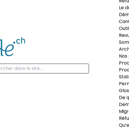
Réfu
Le d
Dém
Can
Outi
Revu
Som
Arch
Nos 
Proc
Proc
Stat
Perm
Glos
De q
Dema
Migr
Réfu
Qu’e