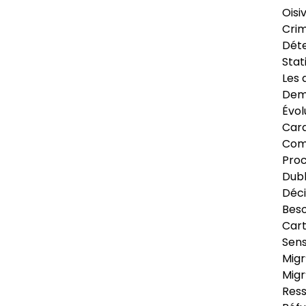
Oisi
Crim
Déte
Stat
Les 
Dema
Évol
Cara
Com
Pro
Dubl
Déci
Beso
Cart
Sens
Migr
Migr
Ress