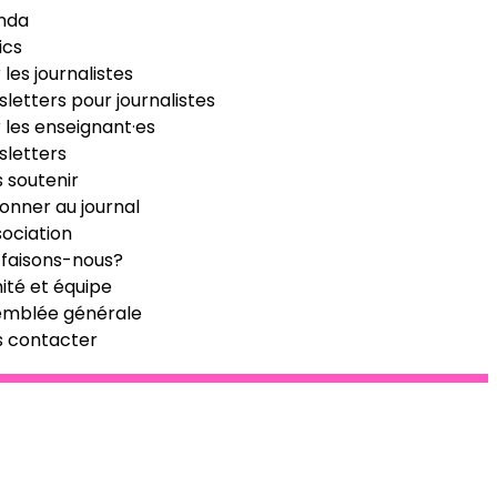
nda
ics
 les journalistes
letters pour journalistes
 les enseignant·es
letters
 soutenir
onner au journal
sociation
faisons-nous?
té et équipe
emblée générale
s contacter