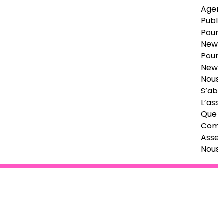
Age
Publ
Pour
News
Pour
News
Nous
S’ab
L’as
Que 
Comi
Ass
Nou