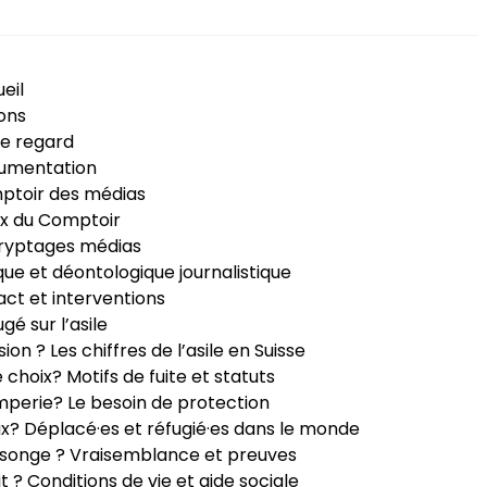
eil
ons
e regard
umentation
ptoir des médias
x du Comptoir
ryptages médias
que et déontologique journalistique
ct et interventions
ugé sur l’asile
sion ? Les chiffres de l’asile en Suisse
e choix? Motifs de fuite et statuts
perie? Le besoin de protection
ux? Déplacé·es et réfugié·es dans le monde
songe ? Vraisemblance et preuves
it ? Conditions de vie et aide sociale