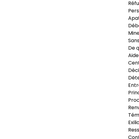
Réfu
Pers
Apat
Déb
Min
Sans
De q
Aide
Cent
Déci
Déte
Entr
Prin
Proc
Renv
Tém
Exil
Res
Cont