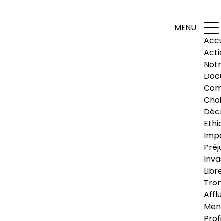
MENU
Accu
Acti
Notr
Doc
Com
Choi
Déc
Ethi
Impa
Préj
Inva
Libr
Trom
Affl
Men
Prof