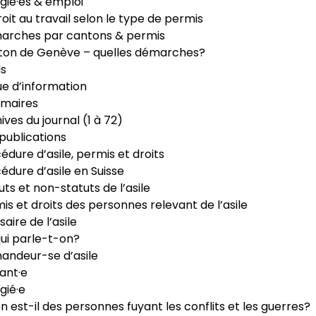
gié·es & emploi
roit au travail selon le type de permis
arches par cantons & permis
ton de Genève – quelles démarches?
ls
e d’information
maires
ives du journal (1 à 72)
publications
édure d’asile, permis et droits
édure d’asile en Suisse
uts et non-statuts de l’asile
is et droits des personnes relevant de l’asile
saire de l’asile
ui parle-t-on?
ndeur-se d’asile
ant·e
gié·e
n est-il des personnes fuyant les conflits et les guerres?