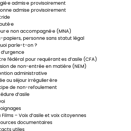
gié·e admis·e provisoirement
onne admise provisoirement
ride
outé·e
eur·e non accompagné·e (MNA)
-papiers, personne sans statut légal
uoi parle-t-on ?
 d’urgence
re fédéral pour requérant·es d’asile (CFA)
sion de non-entrée en matière (NEM)
ntion administrative
ée ou séjour irrégulier·ère
cipe de non-refoulement
édure d’asile
oi
oignages
ia Films – Voix d’asile et voix citoyennes
sources documentaires
acts utiles