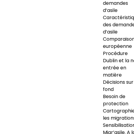
demandes
d’asile
Caractéristi
des demand
d’asile
Comparaiso
européenne
Procédure
Dublin et la 
entrée en
matière
Décisions sur
fond
Besoin de
protection
Cartographi
les migration
Sensibilisatio
Migr’asile. A l