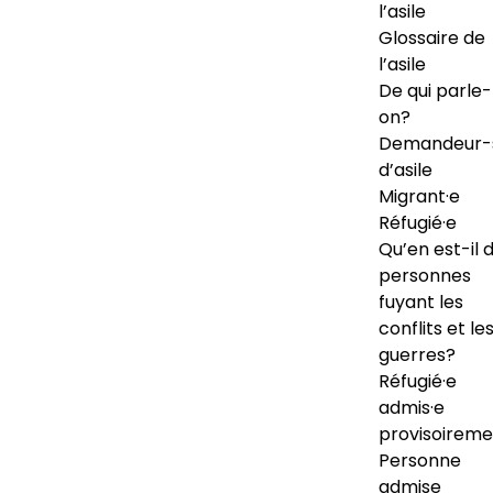
l’asile
Glossaire de
l’asile
De qui parle-
on?
Demandeur-
d’asile
Migrant·e
Réfugié·e
Qu’en est-il 
personnes
fuyant les
conflits et le
guerres?
Réfugié·e
admis·e
provisoireme
Personne
admise