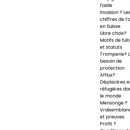
l’asile
Invasion ? Le
chiffres de l’a
en Suisse
Libre choix?
Motifs de fuit
et statuts
Tromperie? 
besoin de
protection
Afflux?
Déplacé·es e
réfugié·es da
le monde
Mensonge ?
Vraisemblan
et preuves
Profit ?