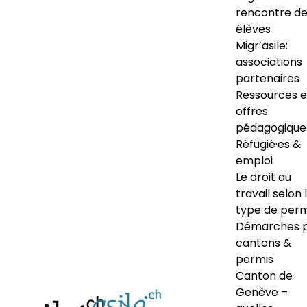
rencontre d
élèves
Migr’asile:
associations
partenaires
Ressources e
offres
pédagogique
Réfugié·es &
emploi
Le droit au
travail selon 
type de perm
Démarches 
cantons &
permis
Canton de
Genève –