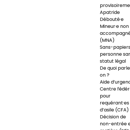
provisoireme
Apatride
Débouté·e
Mineur·e non
accompagné
(MNA)
Sans-papiers
personne sa
statut légal
De quoi parl
on ?
Aide d’urgen
Centre fédér
pour
requérant·es
d’asile (CFA)
Décision de
non-entrée 