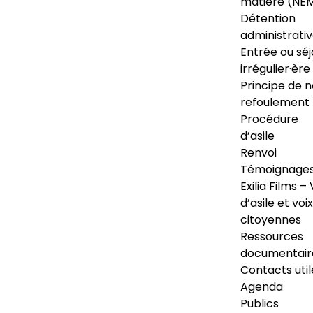
matière (NE
Détention
administrati
Entrée ou séj
irrégulier·ère
Principe de 
refoulement
Procédure
d’asile
Renvoi
Témoignage
Exilia Films – 
d’asile et voix
citoyennes
Ressources
documentair
Contacts util
Agenda
Publics