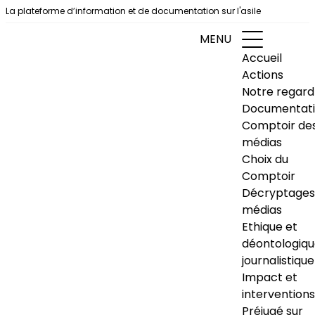
Aller au contenu
La plateforme d’information et de documentation sur l'asile
MENU
Accueil
Actions
Notre regard
Documentat
Comptoir de
médias
Choix du
Comptoir
Décryptages
médias
Ethique et
déontologiq
journalistique
Impact et
interventions
Préjugé sur