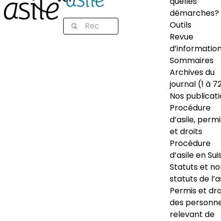
quelles
démarches?
Outils
Revue
d’informatio
Sommaires
Archives du
journal (1 à 7
Nos publicat
Procédure
d’asile, permi
et droits
Procédure
d’asile en Sui
Statuts et n
statuts de l’a
Permis et dro
des personn
relevant de