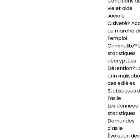
Conditions d
vie et aide
sociale
Oisiveté? Ac
au marché d
l’emploi
Criminalité? 
statistiques
décryptées
Détention? L
criminalisati
des exilé·es
Statistiques 
l’asile
Les données
statistiques
Demandes
d’asile
Évolution des