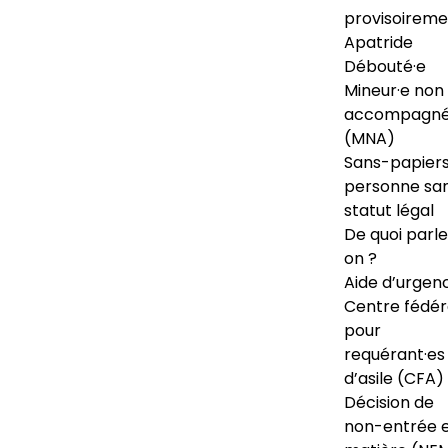
provisoireme
Apatride
Débouté·e
Mineur·e non
accompagné
(MNA)
Sans-papiers
personne sa
statut légal
De quoi parl
on ?
Aide d’urgen
Centre fédér
pour
requérant·es
d’asile (CFA)
Décision de
non-entrée 