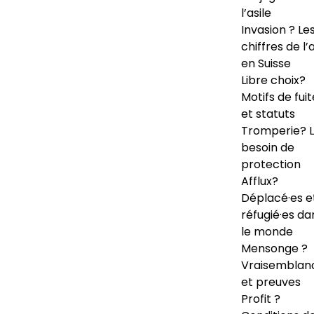
l’asile
Invasion ? Le
chiffres de l’a
en Suisse
Libre choix?
Motifs de fuit
et statuts
Tromperie? 
besoin de
protection
Afflux?
Déplacé·es e
réfugié·es da
le monde
Mensonge ?
Vraisemblan
et preuves
Profit ?