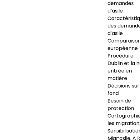
demandes
d’asile
Caractéristi
des demand
d’asile
Comparaiso
européenne
Procédure
Dublin et la 
entrée en
matière
Décisions sur
fond
Besoin de
protection
Cartographi
les migration
Sensibilisatio
Migr’asile. A l