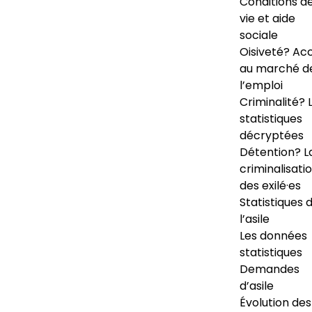
Conditions d
vie et aide
sociale
Oisiveté? Ac
au marché d
l’emploi
Criminalité? 
statistiques
décryptées
Détention? L
criminalisati
des exilé·es
Statistiques 
l’asile
Les données
statistiques
Demandes
d’asile
Évolution des