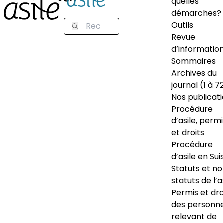
quelles
démarches?
Outils
Revue
d’informatio
Sommaires
Archives du
journal (1 à 7
Nos publicat
Procédure
d’asile, permi
et droits
Procédure
d’asile en Sui
Statuts et n
statuts de l’a
Permis et dro
des personn
relevant de