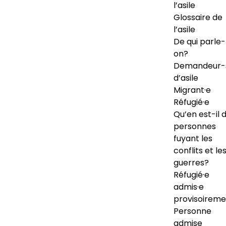
l’asile
Glossaire de
l’asile
De qui parle-
on?
Demandeur-
d’asile
Migrant·e
Réfugié·e
Qu’en est-il 
personnes
fuyant les
conflits et le
guerres?
Réfugié·e
admis·e
provisoireme
Personne
admise