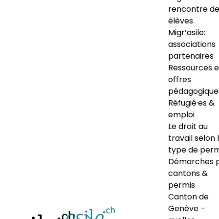
rencontre d
élèves
Migr’asile:
associations
partenaires
Ressources e
offres
pédagogique
Réfugié·es &
emploi
Le droit au
travail selon 
type de perm
Démarches 
cantons &
permis
Canton de
Genève –