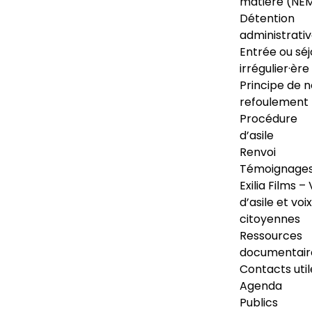
matière (NE
Détention
administrati
Entrée ou séj
irrégulier·ère
Principe de 
refoulement
Procédure
d’asile
Renvoi
Témoignage
Exilia Films – 
d’asile et voix
citoyennes
Ressources
documentair
Contacts util
Agenda
Publics