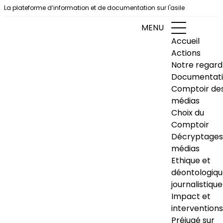
Aller au contenu
La plateforme d’information et de documentation sur l'asile
MENU
Accueil
Actions
Notre regard
Documentat
Comptoir de
médias
Choix du
Comptoir
Décryptages
médias
Ethique et
déontologiq
journalistique
Impact et
interventions
Préjugé sur