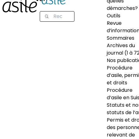
quelles
démarches?
Outils
Revue
d’informatio
Sommaires
Archives du
journal (1 à 7
Nos publicat
Procédure
d’asile, permi
et droits
Procédure
d’asile en Sui
Statuts et n
statuts de l’a
Permis et dro
des personn
relevant de