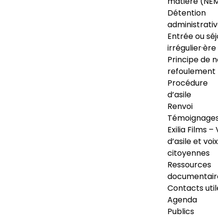
matière (NE
Détention
administrati
Entrée ou séj
irrégulier·ère
Principe de 
refoulement
Procédure
d’asile
Renvoi
Témoignage
Exilia Films – 
d’asile et voix
citoyennes
Ressources
documentair
Contacts util
Agenda
Publics