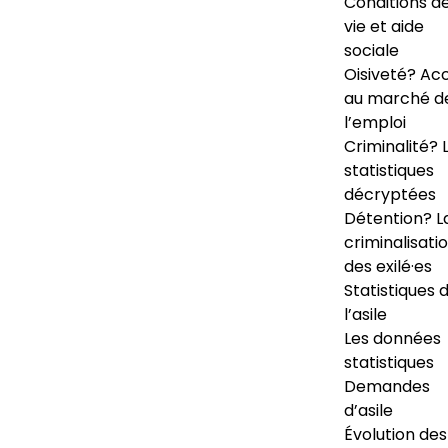
Conditions d
vie et aide
sociale
Oisiveté? Ac
au marché d
l’emploi
Criminalité? 
statistiques
décryptées
Détention? L
criminalisati
des exilé·es
Statistiques 
l’asile
Les données
statistiques
Demandes
d’asile
Évolution des