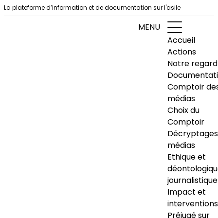
Aller au contenu
La plateforme d’information et de documentation sur l'asile
MENU
Accueil
Actions
Notre regard
Documentat
Comptoir de
médias
Choix du
Comptoir
Décryptages
médias
Ethique et
déontologiq
journalistique
Impact et
interventions
Préjugé sur