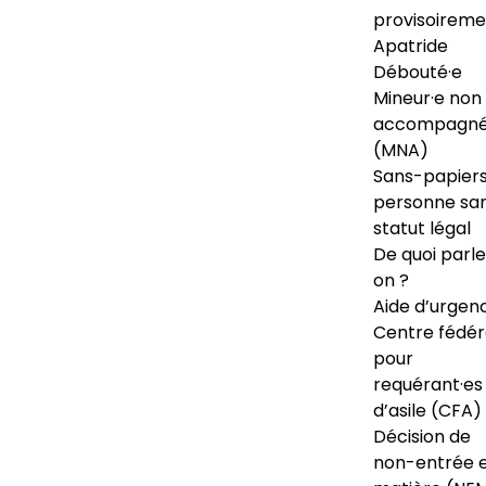
provisoireme
Apatride
Débouté·e
Mineur·e non
accompagné
(MNA)
Sans-papiers
personne sa
statut légal
De quoi parl
on ?
Aide d’urgen
Centre fédér
pour
requérant·es
d’asile (CFA)
Décision de
non-entrée 