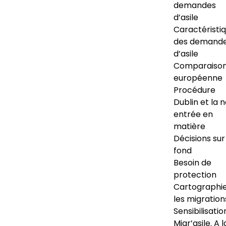
demandes
d’asile
Caractéristi
des demand
d’asile
Comparaiso
européenne
Procédure
Dublin et la 
entrée en
matière
Décisions sur
fond
Besoin de
protection
Cartographi
les migration
Sensibilisatio
Migr’asile. A l