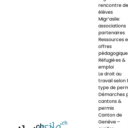
rencontre d
élèves
Migr’asile:
associations
partenaires
Ressources e
offres
pédagogique
Réfugié·es &
emploi
Le droit au
travail selon 
type de perm
Démarches 
cantons &
permis
Canton de
Genève –