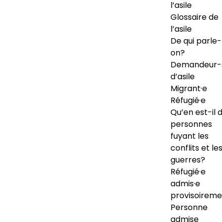
l’asile
Glossaire de
l’asile
De qui parle-
on?
Demandeur-
d’asile
Migrant·e
Réfugié·e
Qu’en est-il 
personnes
fuyant les
conflits et le
guerres?
Réfugié·e
admis·e
provisoireme
Personne
admise