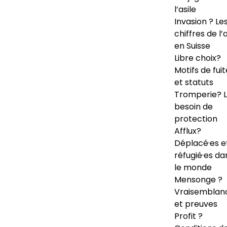
l’asile
Invasion ? Le
chiffres de l’a
en Suisse
Libre choix?
Motifs de fuit
et statuts
Tromperie? 
besoin de
protection
Afflux?
Déplacé·es e
réfugié·es da
le monde
Mensonge ?
Vraisemblan
et preuves
Profit ?