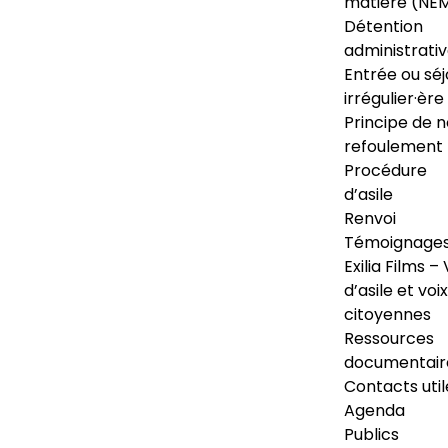
matière (NE
Détention
administrati
Entrée ou séj
irrégulier·ère
Principe de 
refoulement
Procédure
d’asile
Renvoi
Témoignage
Exilia Films – 
d’asile et voix
citoyennes
Ressources
documentair
Contacts util
Agenda
Publics