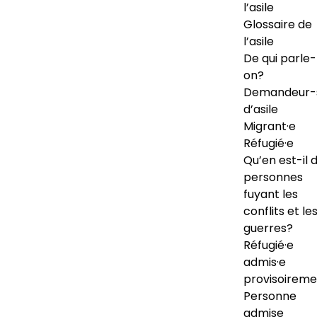
l’asile
Glossaire de
l’asile
De qui parle-
on?
Demandeur-
d’asile
Migrant·e
Réfugié·e
Qu’en est-il 
personnes
fuyant les
conflits et le
guerres?
Réfugié·e
admis·e
provisoireme
Personne
admise