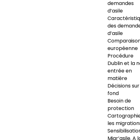
demandes
d’asile
Caractéristi
des demand
d’asile
Comparaiso
européenne
Procédure
Dublin et la 
entrée en
matière
Décisions sur
fond
Besoin de
protection
Cartographi
les migration
Sensibilisatio
Migr’asile. A l