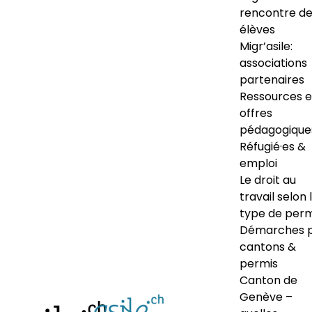
rencontre d
élèves
Migr’asile:
associations
partenaires
Ressources e
offres
pédagogique
Réfugié·es &
emploi
Le droit au
travail selon 
type de perm
Démarches 
cantons &
permis
Canton de
Genève –