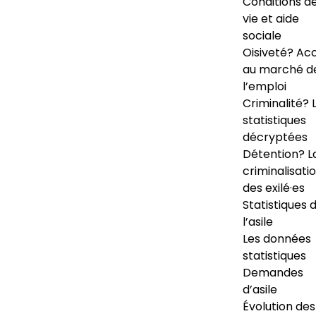
Conditions d
vie et aide
sociale
Oisiveté? Ac
au marché d
l’emploi
Criminalité? 
statistiques
décryptées
Détention? L
criminalisati
des exilé·es
Statistiques 
l’asile
Les données
statistiques
Demandes
d’asile
Évolution des