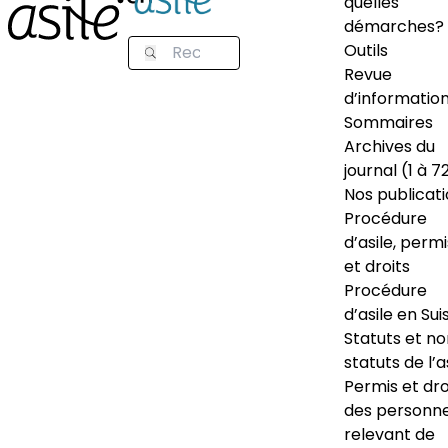
quelles
démarches?
Outils
Revue
d’informatio
Sommaires
Archives du
journal (1 à 7
Nos publicat
Procédure
d’asile, permi
et droits
Procédure
d’asile en Sui
Statuts et n
statuts de l’a
Permis et dro
des personn
relevant de