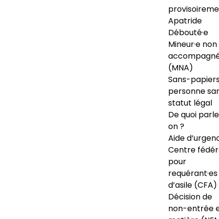
provisoireme
Apatride
Débouté·e
Mineur·e non
accompagné
(MNA)
Sans-papiers
personne sa
statut légal
De quoi parl
on ?
Aide d’urgen
Centre fédér
pour
requérant·es
d’asile (CFA)
Décision de
non-entrée 