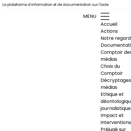
Aller au contenu
La plateforme d’information et de documentation sur l'asile
MENU
Accueil
Actions
Notre regard
Documentat
Comptoir de
médias
Choix du
Comptoir
Décryptages
médias
Ethique et
déontologiq
journalistique
Impact et
interventions
Préjugé sur