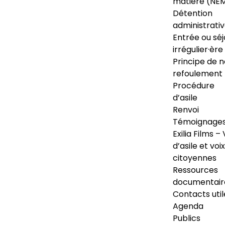
matière (NE
Détention
administrati
Entrée ou séj
irrégulier·ère
Principe de 
refoulement
Procédure
d’asile
Renvoi
Témoignage
Exilia Films – 
d’asile et voix
citoyennes
Ressources
documentair
Contacts util
Agenda
Publics