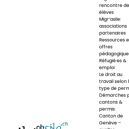
rencontre d
élèves
Migr’asile:
associations
partenaires
Ressources e
offres
pédagogique
Réfugié·es &
emploi
Le droit au
travail selon 
type de perm
Démarches 
cantons &
permis
Canton de
Genève –