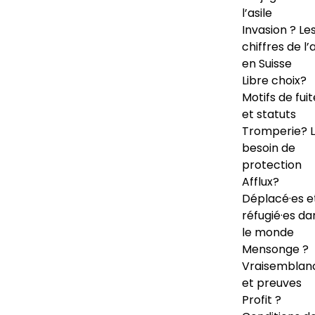
l’asile
Invasion ? Le
chiffres de l’a
en Suisse
Libre choix?
Motifs de fuit
et statuts
Tromperie? 
besoin de
protection
Afflux?
Déplacé·es e
réfugié·es da
le monde
Mensonge ?
Vraisemblan
et preuves
Profit ?