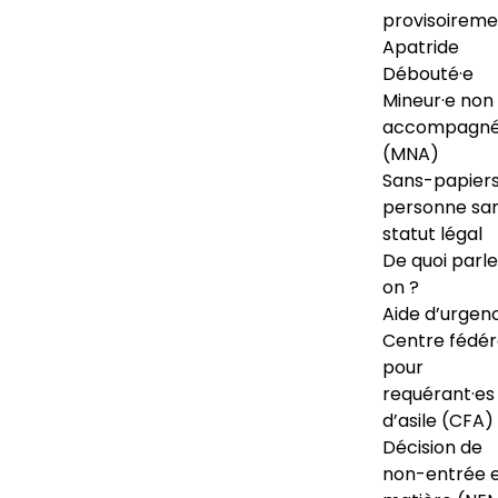
provisoireme
Apatride
Débouté·e
Mineur·e non
accompagné
(MNA)
Sans-papiers
personne sa
statut légal
De quoi parl
on ?
Aide d’urgen
Centre fédér
pour
requérant·es
d’asile (CFA)
Décision de
non-entrée 