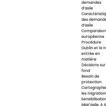
demandes
d’asile
Caractéristi
des demand
d’asile
Comparaiso
européenne
Procédure
Dublin et la 
entrée en
matière
Décisions sur
fond
Besoin de
protection
Cartographi
les migration
Sensibilisatio
Migr’asile. A l