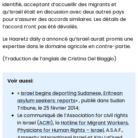
identifié, acceptant d’accueillir des migrants et
qu’Israël était en discussion avec deux autres pays
pour s’assurer des accords similaires. Les détails de
l’accord n’ont pas été dévoilés.
Le Haaretz daily a annoncé qu’Israël aurait promis une
expertise dans le domaine agricole en contre-partie.
(Traduction de l’anglais de Cristina Del Biaggio)
Voir aussi:
«
Israel begins deporting Sudanese, Eritrean
asylum seekers: reports
« , publié dans Sudan
Tribune, le 25 février 2014;
Le communiqué de l’Association for civil rights
in Israel (
ACRI)
, la
Hotline for Migrant Workers
,
Physicians for Human Rights – Israel
, A.S.A.F.,
Amnesty International Israel
et
Kav LaOved