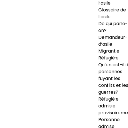
l’asile
Glossaire de
l’asile
De qui parle-
on?
Demandeur-
d’asile
Migrant·e
Réfugié·e
Qu’en est-il 
personnes
fuyant les
conflits et le
guerres?
Réfugié·e
admis·e
provisoireme
Personne
admise