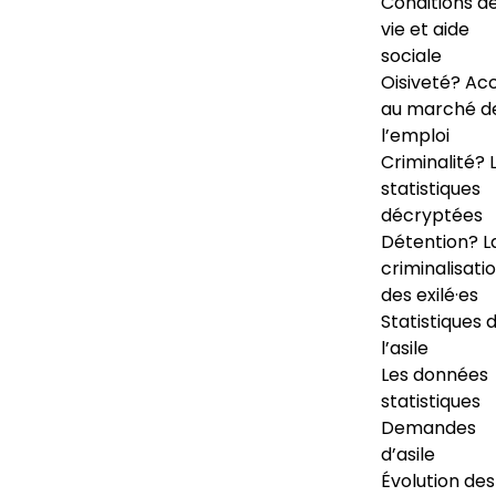
Conditions d
vie et aide
sociale
Oisiveté? Ac
au marché d
l’emploi
Criminalité? 
statistiques
décryptées
Détention? L
criminalisati
des exilé·es
Statistiques 
l’asile
Les données
statistiques
Demandes
d’asile
Évolution des