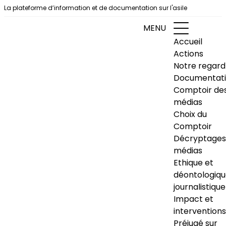
Aller au contenu
La plateforme d’information et de documentation sur l'asile
MENU
Accueil
Actions
Notre regard
Documentat
Comptoir de
médias
Choix du
Comptoir
Décryptages
médias
Ethique et
déontologiq
journalistique
Impact et
interventions
Préjugé sur