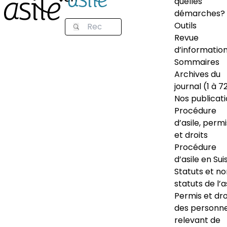
quelles
démarches?
Outils
Revue
d’informatio
Sommaires
Archives du
journal (1 à 7
Nos publicat
Procédure
d’asile, permi
et droits
Procédure
d’asile en Sui
Statuts et n
statuts de l’a
Permis et dro
des personn
relevant de