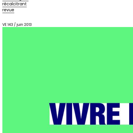
récalcitrant
revue
VE 143 / juin 2013