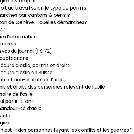
gié·es & emploi
roit au travail selon le type de permis
arches par cantons & permis
ton de Genève – quelles démarches?
ls
e d’information
maires
ives du journal (1 à 72)
publications
édure d’asile, permis et droits
édure d’asile en Suisse
uts et non-statuts de l’asile
is et droits des personnes relevant de l’asile
saire de l’asile
ui parle-t-on?
ndeur-se d’asile
ant·e
gié·e
n est-il des personnes fuyant les conflits et les guerres?