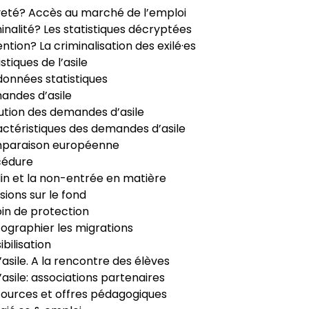
veté? Accès au marché de l’emploi
inalité? Les statistiques décryptées
ntion? La criminalisation des exilé·es
istiques de l’asile
données statistiques
ndes d’asile
ution des demandes d’asile
ctéristiques des demandes d’asile
paraison européenne
cédure
in et la non-entrée en matière
sions sur le fond
in de protection
ographier les migrations
ibilisation
’asile. A la rencontre des élèves
’asile: associations partenaires
ources et offres pédagogiques