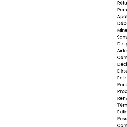
Réfu
Pers
Apat
Déb
Min
Sans
De q
Aide
Cent
Déci
Déte
Entr
Prin
Proc
Renv
Tém
Exil
Res
Cont