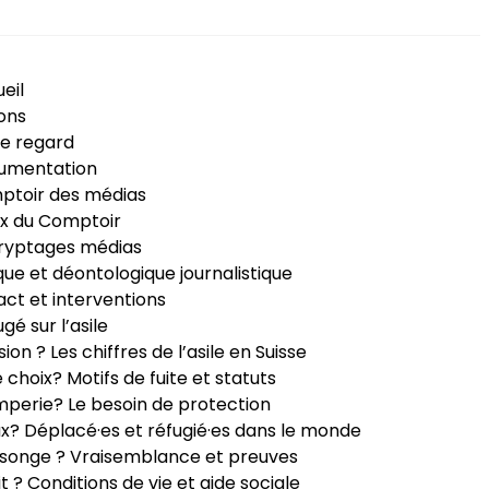
eil
ons
e regard
umentation
ptoir des médias
x du Comptoir
ryptages médias
que et déontologique journalistique
ct et interventions
ugé sur l’asile
sion ? Les chiffres de l’asile en Suisse
e choix? Motifs de fuite et statuts
perie? Le besoin de protection
ux? Déplacé·es et réfugié·es dans le monde
songe ? Vraisemblance et preuves
it ? Conditions de vie et aide sociale