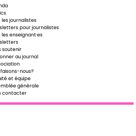
nda
ics
 les journalistes
letters pour journalistes
 les enseignant·es
letters
 soutenir
onner au journal
sociation
faisons-nous?
té et équipe
emblée générale
s contacter