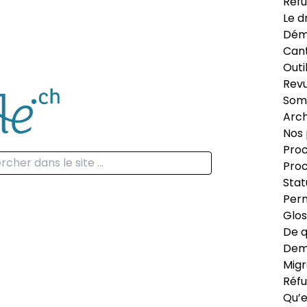
Réfu
Le d
Dém
Can
Outi
Revu
Som
Arch
Nos 
Proc
Proc
Stat
Perm
Glos
De q
Dema
Migr
Réfu
Qu’e