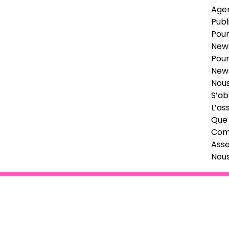
Age
Publ
Pour
News
Pour
News
Nous
S’ab
L’as
Que 
Comi
Ass
Nou