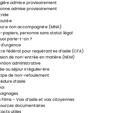
gié·e admis·e provisoirement
onne admise provisoirement
ride
outé·e
eur·e non accompagné·e (MNA)
-papiers, personne sans statut légal
uoi parle-t-on ?
 d’urgence
re fédéral pour requérant·es d’asile (CFA)
sion de non-entrée en matière (NEM)
ntion administrative
ée ou séjour irrégulier·ère
cipe de non-refoulement
édure d’asile
oi
oignages
ia Films – Voix d’asile et voix citoyennes
sources documentaires
acts utiles