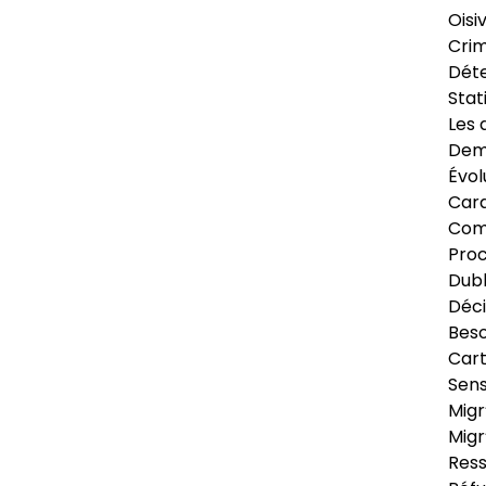
Oisi
Crim
Déte
Stat
Les 
Dema
Évol
Cara
Com
Pro
Dubl
Déci
Beso
Cart
Sens
Migr
Migr
Ress