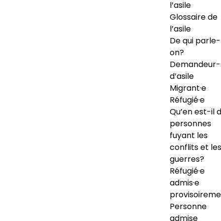
l’asile
Glossaire de
l’asile
De qui parle-
on?
Demandeur-
d’asile
Migrant·e
Réfugié·e
Qu’en est-il 
personnes
fuyant les
conflits et le
guerres?
Réfugié·e
admis·e
provisoireme
Personne
admise