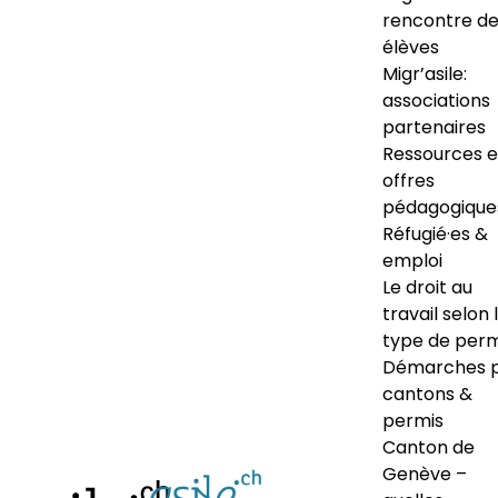
rencontre d
élèves
Migr’asile:
associations
partenaires
Ressources e
offres
pédagogique
Réfugié·es &
emploi
Le droit au
travail selon 
type de perm
Démarches 
cantons &
permis
Canton de
Genève –