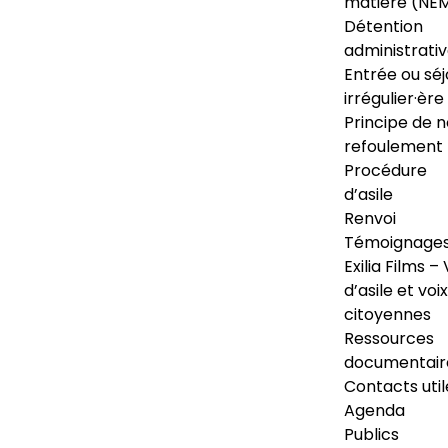
matière (NE
Détention
administrati
Entrée ou séj
irrégulier·ère
Principe de 
refoulement
Procédure
d’asile
Renvoi
Témoignage
Exilia Films – 
d’asile et voix
citoyennes
Ressources
documentair
Contacts util
Agenda
Publics