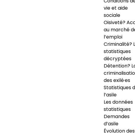
Conditions d
vie et aide
sociale
Oisiveté? Ac
au marché d
l’emploi
Criminalité? 
statistiques
décryptées
Détention? L
criminalisati
des exilé·es
Statistiques 
l’asile
Les données
statistiques
Demandes
d’asile
Évolution des