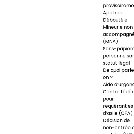
provisoireme
Apatride
Débouté·e
Mineur·e non
accompagné
(MNA)
Sans-papiers
personne sa
statut légal
De quoi parl
on ?
Aide d’urgen
Centre fédér
pour
requérant·es
d’asile (CFA)
Décision de
non-entrée 