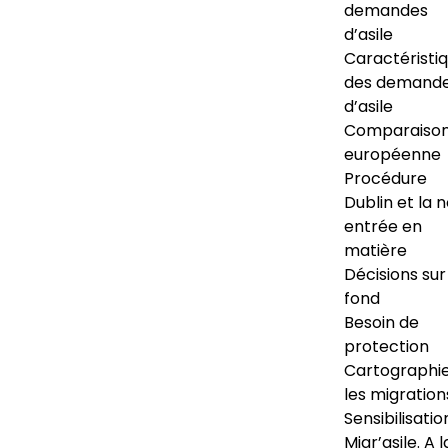
demandes
d’asile
Caractéristi
des demand
d’asile
Comparaiso
européenne
Procédure
Dublin et la 
entrée en
matière
Décisions sur
fond
Besoin de
protection
Cartographi
les migration
Sensibilisatio
Migr’asile. A l