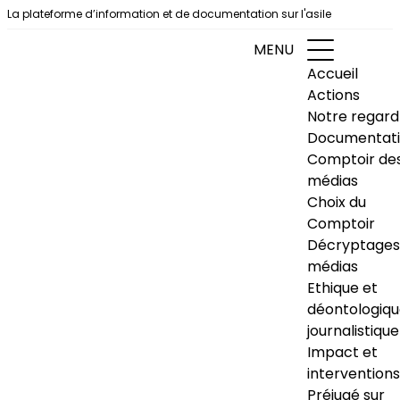
Aller au contenu
La plateforme d’information et de documentation sur l'asile
MENU
Accueil
Actions
Notre regard
Documentat
Comptoir de
médias
Choix du
Comptoir
Décryptages
médias
Ethique et
déontologiq
journalistique
Impact et
interventions
Préjugé sur