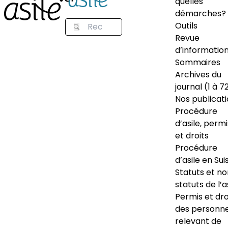
quelles
démarches?
Outils
Revue
d’informatio
Sommaires
Archives du
journal (1 à 7
Nos publicat
Procédure
d’asile, permi
et droits
Procédure
d’asile en Sui
Statuts et n
statuts de l’a
Permis et dro
des personn
relevant de