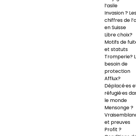
l’asile
Invasion ? Le
chiffres de l’a
en Suisse
Libre choix?
Motifs de fuit
et statuts
Tromperie? 
besoin de
protection
Afflux?
Déplacé·es e
réfugié·es da
le monde
Mensonge ?
Vraisemblan
et preuves
Profit ?