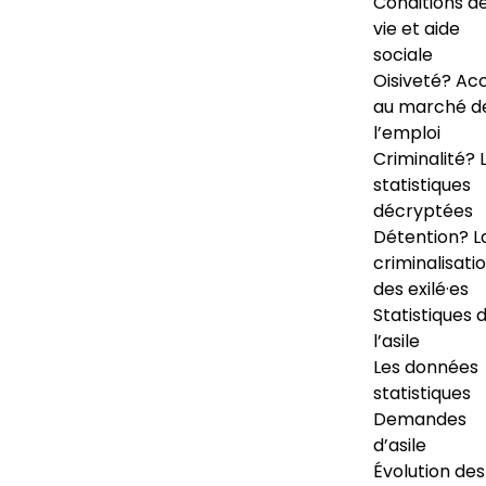
Conditions d
vie et aide
sociale
Oisiveté? Ac
au marché d
l’emploi
Criminalité? 
statistiques
décryptées
Détention? L
criminalisati
des exilé·es
Statistiques 
l’asile
Les données
statistiques
Demandes
d’asile
Évolution des