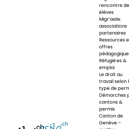
rencontre d
élèves
Migr’asile:
associations
partenaires
Ressources e
offres
pédagogique
Réfugié·es &
emploi
Le droit au
travail selon 
type de perm
Démarches 
cantons &
permis
Canton de
Genève –