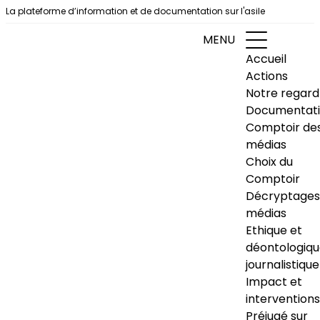
Aller au contenu
La plateforme d’information et de documentation sur l'asile
MENU
Accueil
Actions
Notre regard
Documentat
Comptoir de
médias
Choix du
Comptoir
Décryptages
médias
Ethique et
déontologiq
journalistique
Impact et
interventions
Préjugé sur