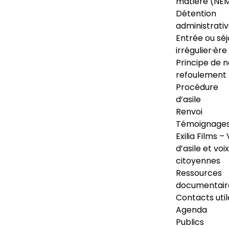
matière (NE
Détention
administrati
Entrée ou séj
irrégulier·ère
Principe de 
refoulement
Procédure
d’asile
Renvoi
Témoignage
Exilia Films – 
d’asile et voix
citoyennes
Ressources
documentair
Contacts util
Agenda
Publics