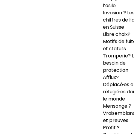
l’asile
Invasion ? Le
chiffres de l’a
en Suisse
Libre choix?
Motifs de fuit
et statuts
Tromperie? 
besoin de
protection
Afflux?
Déplacé·es e
réfugié·es da
le monde
Mensonge ?
Vraisemblan
et preuves
Profit ?