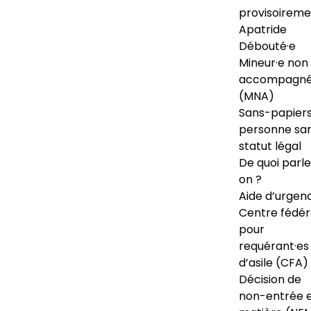
provisoireme
Apatride
Débouté·e
Mineur·e non
accompagné
(MNA)
Sans-papiers
personne sa
statut légal
De quoi parl
on ?
Aide d’urgen
Centre fédér
pour
requérant·es
d’asile (CFA)
Décision de
non-entrée 