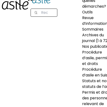
quelles
démarches?
Outils
Revue
d’informatio
Sommaires
Archives du
journal (1 à 7
Nos publicat
Procédure
d’asile, permi
et droits
Procédure
d’asile en Sui
Statuts et n
statuts de l’a
Permis et dro
des personn
relevant de