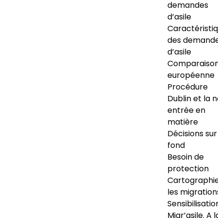
demandes
d’asile
Caractéristi
des demand
d’asile
Comparaiso
européenne
Procédure
Dublin et la 
entrée en
matière
Décisions sur
fond
Besoin de
protection
Cartographi
les migration
Sensibilisatio
Migr’asile. A l