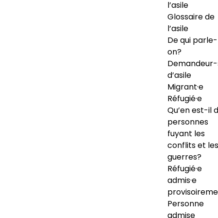
l’asile
Glossaire de
l’asile
De qui parle-
on?
Demandeur-
d’asile
Migrant·e
Réfugié·e
Qu’en est-il 
personnes
fuyant les
conflits et le
guerres?
Réfugié·e
admis·e
provisoireme
Personne
admise