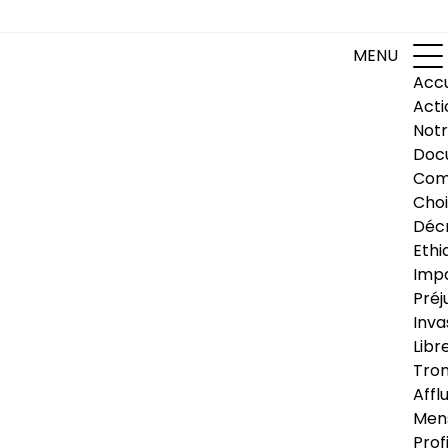
MENU
Accu
Acti
Notr
Doc
Com
Choi
Déc
Ethi
Impa
Préj
Inva
Libr
Trom
Affl
Men
Prof