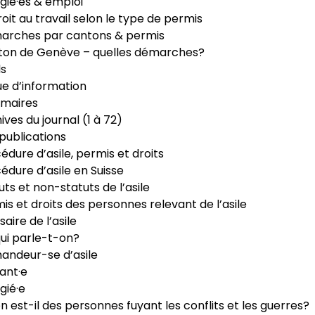
gié·es & emploi
roit au travail selon le type de permis
arches par cantons & permis
ton de Genève – quelles démarches?
ls
e d’information
maires
ives du journal (1 à 72)
publications
édure d’asile, permis et droits
édure d’asile en Suisse
uts et non-statuts de l’asile
is et droits des personnes relevant de l’asile
saire de l’asile
ui parle-t-on?
ndeur-se d’asile
ant·e
gié·e
n est-il des personnes fuyant les conflits et les guerres?