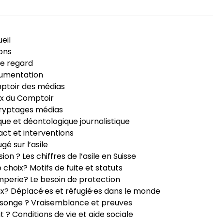
eil
ons
e regard
umentation
ptoir des médias
x du Comptoir
ryptages médias
que et déontologique journalistique
ct et interventions
ugé sur l’asile
sion ? Les chiffres de l’asile en Suisse
e choix? Motifs de fuite et statuts
perie? Le besoin de protection
ux? Déplacé·es et réfugié·es dans le monde
songe ? Vraisemblance et preuves
it ? Conditions de vie et aide sociale