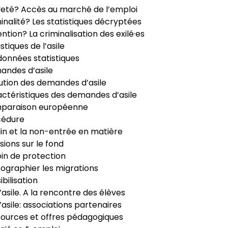
veté? Accès au marché de l’emploi
inalité? Les statistiques décryptées
ntion? La criminalisation des exilé·es
istiques de l’asile
données statistiques
ndes d’asile
ution des demandes d’asile
ctéristiques des demandes d’asile
paraison européenne
cédure
in et la non-entrée en matière
sions sur le fond
in de protection
ographier les migrations
ibilisation
’asile. A la rencontre des élèves
’asile: associations partenaires
ources et offres pédagogiques