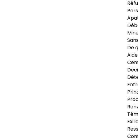
Réfu
Pers
Apat
Déb
Min
Sans
De q
Aide
Cent
Déci
Déte
Entr
Prin
Proc
Renv
Tém
Exil
Res
Cont