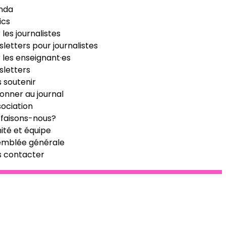
nda
ics
 les journalistes
letters pour journalistes
 les enseignant·es
letters
 soutenir
onner au journal
sociation
faisons-nous?
té et équipe
emblée générale
s contacter