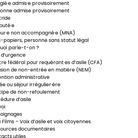
gié·e admis·e provisoirement
onne admise provisoirement
ride
outé·e
eur·e non accompagné·e (MNA)
-papiers, personne sans statut légal
uoi parle-t-on ?
 d’urgence
re fédéral pour requérant·es d’asile (CFA)
sion de non-entrée en matière (NEM)
ntion administrative
ée ou séjour irrégulier·ère
cipe de non-refoulement
édure d’asile
oi
oignages
ia Films – Voix d’asile et voix citoyennes
sources documentaires
acts utiles