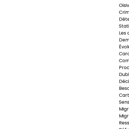
Oisi
Crim
Déte
Stat
Les 
Dema
Évol
Cara
Com
Pro
Dubl
Déci
Beso
Cart
Sens
Migr
Migr
Ress