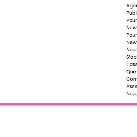
Age
Publ
Pour
News
Pour
News
Nous
S’ab
L’as
Que 
Comi
Ass
Nou