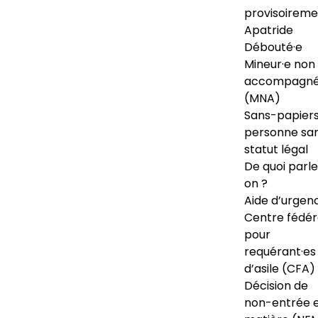
provisoireme
Apatride
Débouté·e
Mineur·e non
accompagné
(MNA)
Sans-papiers
personne sa
statut légal
De quoi parl
on ?
Aide d’urgen
Centre fédér
pour
requérant·es
d’asile (CFA)
Décision de
non-entrée 