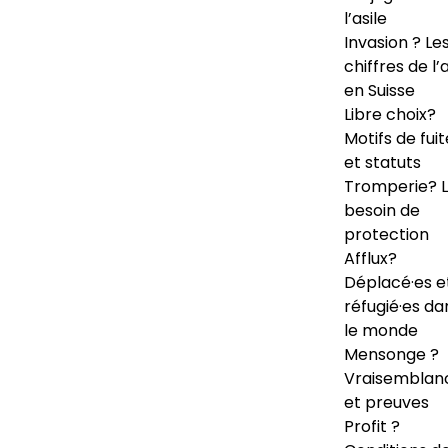
l’asile
Invasion ? Le
chiffres de l’a
en Suisse
Libre choix?
Motifs de fuit
et statuts
Tromperie? 
besoin de
protection
Afflux?
Déplacé·es e
réfugié·es da
le monde
Mensonge ?
Vraisemblan
et preuves
Profit ?