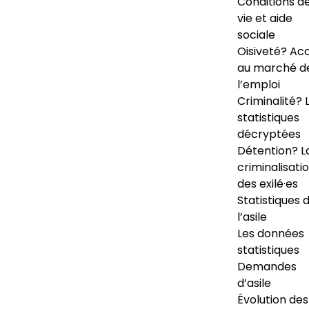
Conditions d
vie et aide
sociale
Oisiveté? Ac
au marché d
l’emploi
Criminalité? 
statistiques
décryptées
Détention? L
criminalisati
des exilé·es
Statistiques 
l’asile
Les données
statistiques
Demandes
d’asile
Évolution des