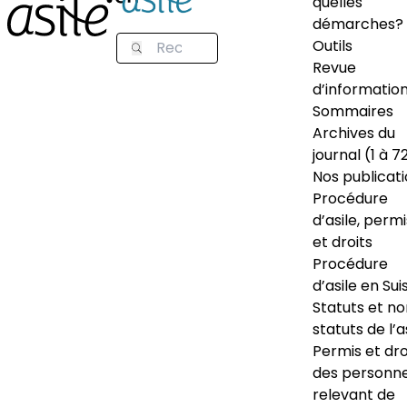
quelles
démarches?
Outils
Revue
d’informatio
Sommaires
Archives du
journal (1 à 7
Nos publicat
Procédure
d’asile, permi
et droits
Procédure
d’asile en Sui
Statuts et n
statuts de l’a
Permis et dro
des personn
relevant de