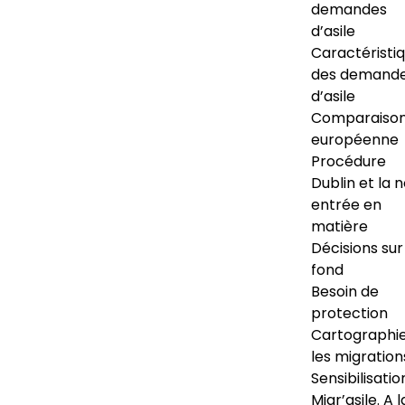
demandes
d’asile
Caractéristi
des demand
d’asile
Comparaiso
européenne
Procédure
Dublin et la 
entrée en
matière
Décisions sur
fond
Besoin de
protection
Cartographi
les migration
Sensibilisatio
Migr’asile. A l