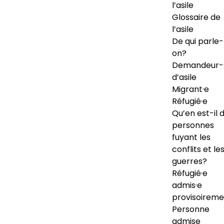
l’asile
Glossaire de
l’asile
De qui parle-
on?
Demandeur-
d’asile
Migrant·e
Réfugié·e
Qu’en est-il 
personnes
fuyant les
conflits et le
guerres?
Réfugié·e
admis·e
provisoireme
Personne
admise