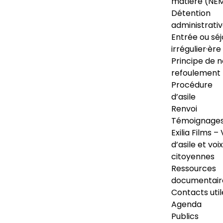
matière (NE
Détention
administrati
Entrée ou séj
irrégulier·ère
Principe de 
refoulement
Procédure
d’asile
Renvoi
Témoignage
Exilia Films – 
d’asile et voix
citoyennes
Ressources
documentair
Contacts util
Agenda
Publics