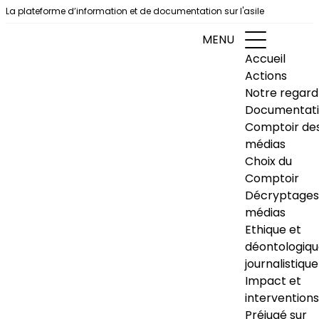
Aller au contenu
La plateforme d’information et de documentation sur l'asile
MENU
Accueil
Actions
Notre regard
Documentat
Comptoir de
médias
Choix du
Comptoir
Décryptages
médias
Ethique et
déontologiq
journalistique
Impact et
interventions
Préjugé sur