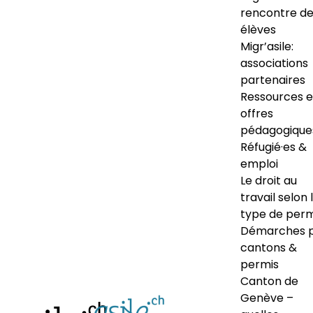
rencontre d
élèves
Migr’asile:
associations
partenaires
Ressources e
offres
pédagogique
Réfugié·es &
emploi
Le droit au
travail selon 
type de perm
Démarches 
cantons &
permis
Canton de
Genève –