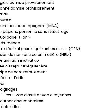
gié·e admis·e provisoirement
onne admise provisoirement
ride
outé·e
eur·e non accompagné·e (MNA)
-papiers, personne sans statut légal
uoi parle-t-on ?
 d’urgence
re fédéral pour requérant·es d’asile (CFA)
sion de non-entrée en matière (NEM)
ntion administrative
ée ou séjour irrégulier·ère
cipe de non-refoulement
édure d’asile
oi
oignages
ia Films – Voix d’asile et voix citoyennes
sources documentaires
acts utiles