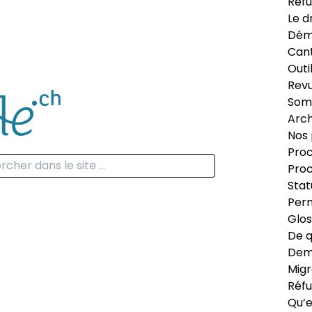
Réfu
Le d
Dém
Can
Outi
Revu
Som
Arch
Nos 
Proc
Proc
Stat
Perm
Glos
De q
Dema
Migr
Réfu
Qu’e