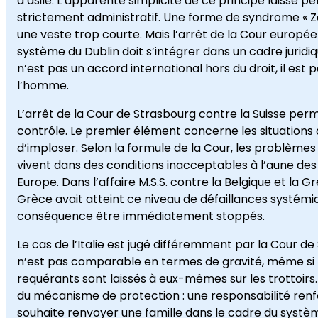
d’asile. L’apparente simplicité de ce principe laisse 
strictement administratif. Une forme de syndrome « Z
une veste trop courte. Mais l’arrêt de la Cour europé
système du Dublin doit s’intégrer dans un cadre juri
n’est pas un accord international hors du droit, il es
l’homme.
L’arrêt de la Cour de Strasbourg contre la Suisse pe
contrôle. Le premier élément concerne les situations
d’imploser. Selon la formule de la Cour, les problèmes 
vivent dans des conditions inacceptables à l’aune des
Europe. Dans
l’affaire M.S.S.
contre la Belgique et la Grè
Grèce avait atteint ce niveau de défaillances systémi
conséquence être immédiatement stoppés.
Le cas de l’Italie est jugé différemment par la Cour de S
n’est pas comparable en termes de gravité, même s
requérants sont laissés à eux-mêmes sur les trottoirs
du mécanisme de protection : une responsabilité renforc
souhaite renvoyer une famille dans le cadre du systèm