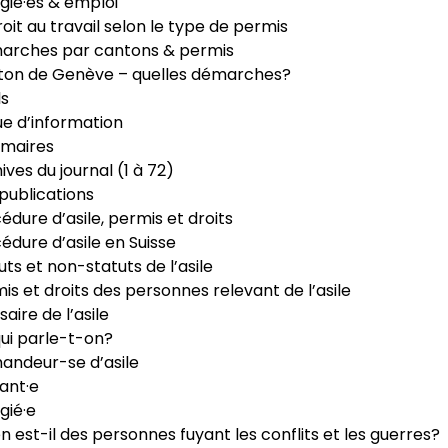
gié·es & emploi
roit au travail selon le type de permis
arches par cantons & permis
ton de Genève – quelles démarches?
ls
e d’information
maires
ives du journal (1 à 72)
publications
édure d’asile, permis et droits
édure d’asile en Suisse
uts et non-statuts de l’asile
is et droits des personnes relevant de l’asile
saire de l’asile
ui parle-t-on?
ndeur-se d’asile
ant·e
gié·e
n est-il des personnes fuyant les conflits et les guerres?