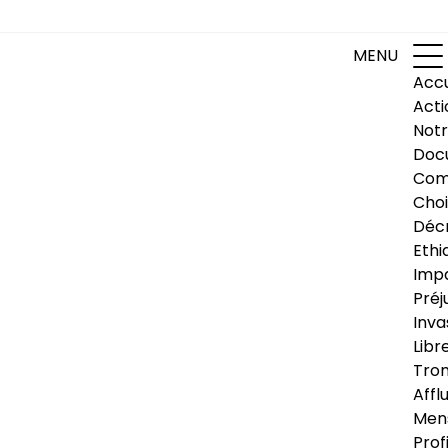
MENU
Accu
Acti
Notr
Doc
Com
Choi
Déc
Ethi
Impa
Préj
Inva
Libr
Trom
Affl
Men
Prof