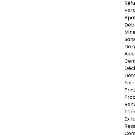
Réfu
Pers
Apat
Déb
Min
Sans
De q
Aide
Cent
Déci
Déte
Entr
Prin
Proc
Renv
Tém
Exil
Res
Cont