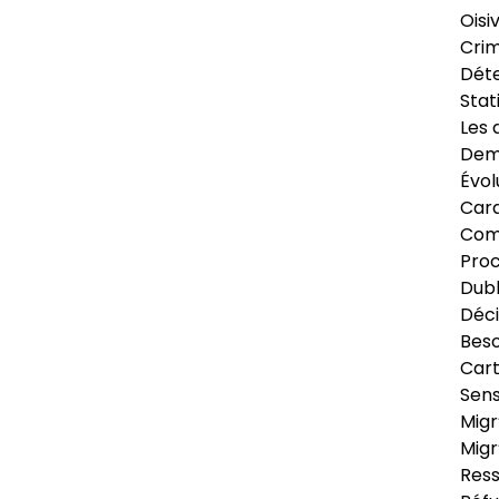
Oisi
Crim
Déte
Stat
Les 
Dema
Évol
Cara
Com
Pro
Dubl
Déci
Beso
Cart
Sens
Migr
Migr
Ress