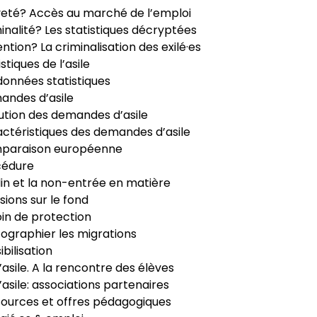
veté? Accès au marché de l’emploi
inalité? Les statistiques décryptées
ntion? La criminalisation des exilé·es
istiques de l’asile
données statistiques
ndes d’asile
ution des demandes d’asile
ctéristiques des demandes d’asile
paraison européenne
cédure
in et la non-entrée en matière
sions sur le fond
in de protection
ographier les migrations
ibilisation
’asile. A la rencontre des élèves
’asile: associations partenaires
ources et offres pédagogiques