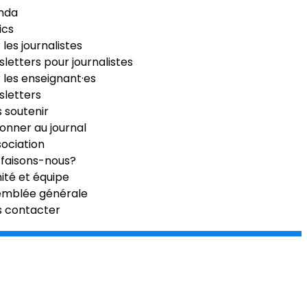
nda
ics
 les journalistes
letters pour journalistes
 les enseignant·es
letters
 soutenir
onner au journal
sociation
faisons-nous?
té et équipe
emblée générale
s contacter