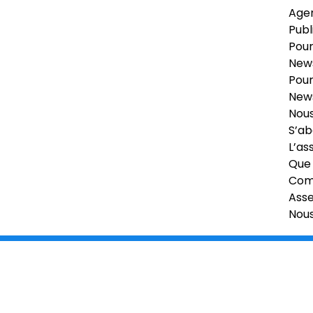
Age
Publ
Pour
News
Pour
News
Nous
S’ab
L’as
Que 
Comi
Ass
Nou