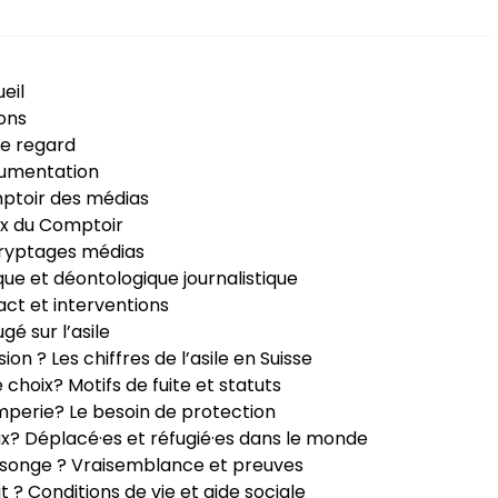
eil
ons
e regard
umentation
ptoir des médias
x du Comptoir
ryptages médias
que et déontologique journalistique
ct et interventions
ugé sur l’asile
sion ? Les chiffres de l’asile en Suisse
e choix? Motifs de fuite et statuts
perie? Le besoin de protection
ux? Déplacé·es et réfugié·es dans le monde
songe ? Vraisemblance et preuves
it ? Conditions de vie et aide sociale