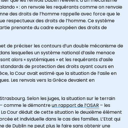
penser que les renvois Dublin relèvent d’un mécanisme
alando » : on renvoie les requérants comme on renvoie
enne des droits de l’homme rappelle avec force que le
dique respectueux des droits de l’homme. Ce système
t partie prenante du cadre européen des droits de
rmet de préciser les contours d’un double mécanisme de
 dans lesquelles un système national d’asile menace
sont alors « systémiques » et les requérants d’asile
 standards de protection des droits ayant cours en
ce, la Cour avait estimé que la situation de l’asile en
ques. Les renvois vers la Grèce devaient en
trasbourg. Selon les juges, la situation sur le terrain
i – comme le démontre
un rapport de l’
OSAR
– les
. La Cour déduit de cette situation le deuxième élément
ée et individuelle dans le cas des familles. L’Etat qui
e de Dublin ne peut plus le faire sans obtenir une