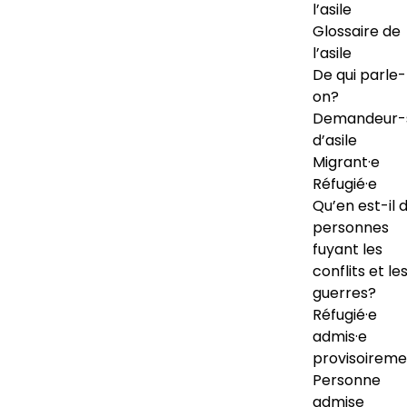
l’asile
Glossaire de
l’asile
De qui parle-
on?
Demandeur-
d’asile
Migrant·e
Réfugié·e
Qu’en est-il 
personnes
fuyant les
conflits et le
guerres?
Réfugié·e
admis·e
provisoireme
Personne
admise