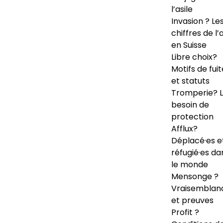
l’asile
Invasion ? Le
chiffres de l’a
en Suisse
Libre choix?
Motifs de fuit
et statuts
Tromperie? 
besoin de
protection
Afflux?
Déplacé·es e
réfugié·es da
le monde
Mensonge ?
Vraisemblan
et preuves
Profit ?