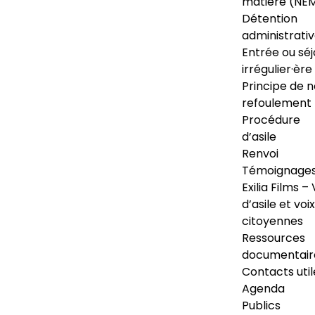
matière (NE
Détention
administrati
Entrée ou séj
irrégulier·ère
Principe de 
refoulement
Procédure
d’asile
Renvoi
Témoignage
Exilia Films – 
d’asile et voix
citoyennes
Ressources
documentair
Contacts util
Agenda
Publics