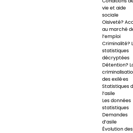
Conditions d
vie et aide
sociale
Oisiveté? Ac
au marché d
l’emploi
Criminalité? 
statistiques
décryptées
Détention? L
criminalisati
des exilé·es
Statistiques 
l’asile
Les données
statistiques
Demandes
d’asile
Évolution des