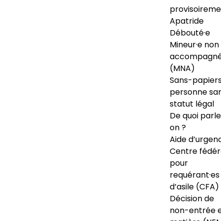
provisoireme
Apatride
Débouté·e
Mineur·e non
accompagné
(MNA)
Sans-papiers
personne sa
statut légal
De quoi parl
on ?
Aide d’urgen
Centre fédér
pour
requérant·es
d’asile (CFA)
Décision de
non-entrée 