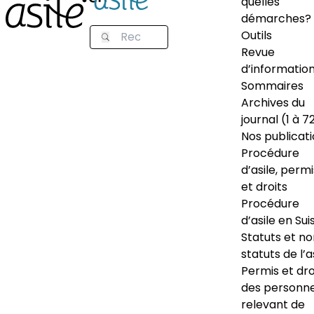
quelles
démarches?
Outils
Revue
d’informatio
Sommaires
Archives du
journal (1 à 7
Nos publicat
Procédure
d’asile, permi
et droits
Procédure
d’asile en Sui
Statuts et n
statuts de l’a
Permis et dro
des personn
relevant de