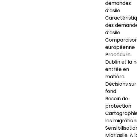
demandes
d’asile
Caractéristi
des demand
d’asile
Comparaiso
européenne
Procédure
Dublin et la 
entrée en
matière
Décisions sur
fond
Besoin de
protection
Cartographi
les migration
Sensibilisatio
Migr’asile. A l