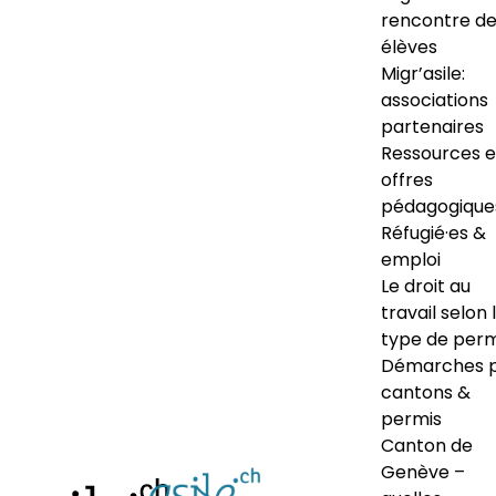
rencontre d
élèves
Migr’asile:
associations
partenaires
Ressources e
offres
pédagogique
Réfugié·es &
emploi
Le droit au
travail selon 
type de perm
Démarches 
cantons &
permis
Canton de
Genève –