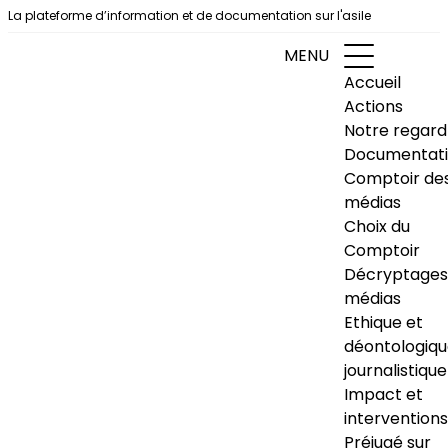
Aller au contenu
La plateforme d’information et de documentation sur l'asile
MENU
Accueil
Actions
Notre regard
Documentat
Comptoir de
médias
Choix du
Comptoir
Décryptages
médias
Ethique et
déontologiq
journalistique
Impact et
interventions
Préjugé sur