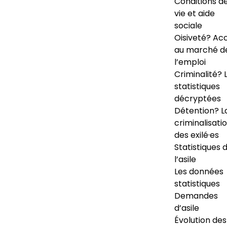
Conditions d
vie et aide
sociale
Oisiveté? Ac
au marché d
l’emploi
Criminalité? 
statistiques
décryptées
Détention? L
criminalisati
des exilé·es
Statistiques 
l’asile
Les données
statistiques
Demandes
d’asile
Évolution des