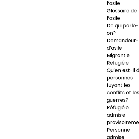
l’asile
Glossaire de
l’asile
De qui parle-
on?
Demandeur-
d’asile
Migrant·e
Réfugié·e
Qu’en est-il 
personnes
fuyant les
conflits et le
guerres?
Réfugié·e
admis·e
provisoireme
Personne
admise