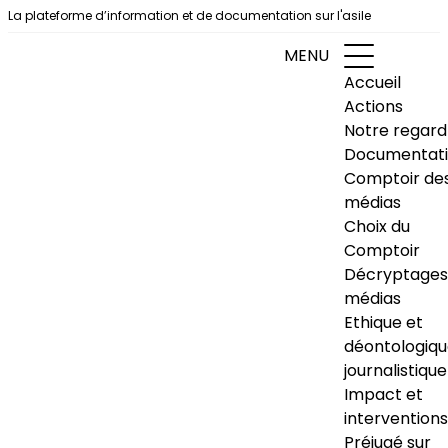
Aller au contenu
La plateforme d’information et de documentation sur l'asile
MENU
Accueil
Actions
Notre regard
Documentat
Comptoir de
médias
Choix du
Comptoir
Décryptages
médias
Ethique et
déontologiq
journalistique
Impact et
interventions
Préjugé sur