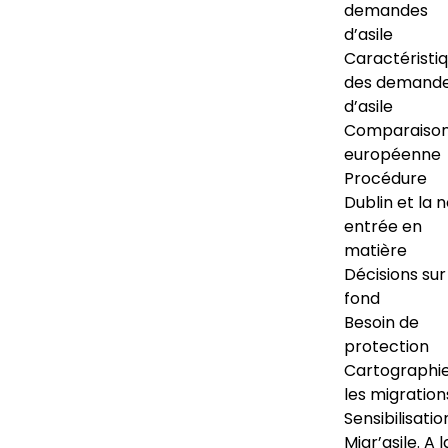
demandes
d’asile
Caractéristi
des demand
d’asile
Comparaiso
européenne
Procédure
Dublin et la 
entrée en
matière
Décisions sur
fond
Besoin de
protection
Cartographi
les migration
Sensibilisatio
Migr’asile. A l