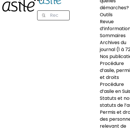
quelles
démarches?
Outils
Revue
d’informatio
Sommaires
Archives du
journal (1 à 7
Nos publicat
Procédure
d’asile, permi
et droits
Procédure
d’asile en Sui
Statuts et n
statuts de l’a
Permis et dro
des personn
relevant de