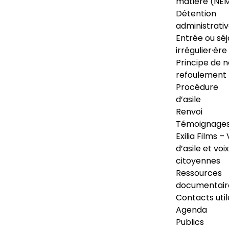
matière (NE
Détention
administrati
Entrée ou séj
irrégulier·ère
Principe de 
refoulement
Procédure
d’asile
Renvoi
Témoignage
Exilia Films – 
d’asile et voix
citoyennes
Ressources
documentair
Contacts util
Agenda
Publics