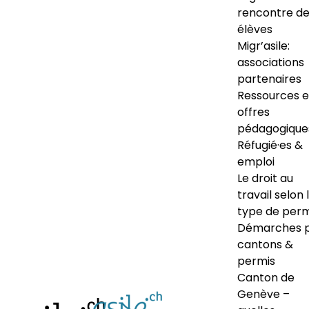
rencontre d
élèves
Migr’asile:
associations
partenaires
Ressources e
offres
pédagogique
Réfugié·es &
emploi
Le droit au
travail selon 
type de perm
Démarches 
cantons &
permis
Canton de
Genève –