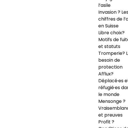
l’asile
Invasion ? Le
chiffres de l’a
en Suisse
Libre choix?
Motifs de fuit
et statuts
Tromperie? 
besoin de
protection
Afflux?
Déplacé·es e
réfugié·es da
le monde
Mensonge ?
Vraisemblan
et preuves
Profit ?