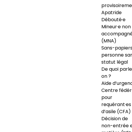
provisoireme
Apatride
Débouté·e
Mineur·e non
accompagné
(MNA)
Sans-papiers
personne sa
statut légal
De quoi parl
on ?
Aide d’urgen
Centre fédér
pour
requérant·es
d’asile (CFA)
Décision de
non-entrée 