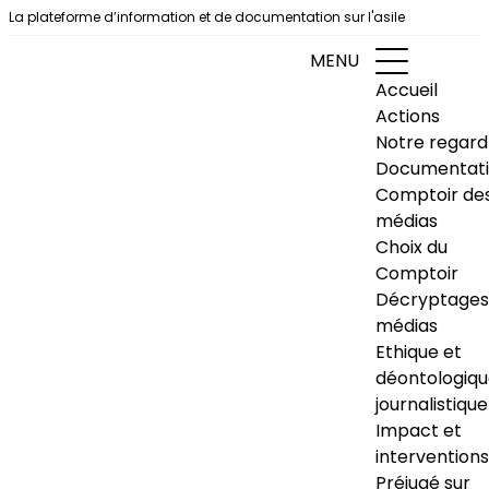
Aller au contenu
La plateforme d’information et de documentation sur l'asile
MENU
Accueil
Actions
Notre regard
Documentat
Comptoir de
médias
Choix du
Comptoir
Décryptages
médias
Ethique et
déontologiq
journalistique
Impact et
interventions
Préjugé sur