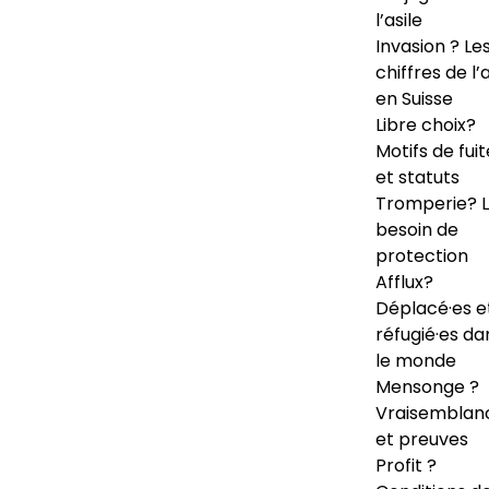
l’asile
Invasion ? Le
chiffres de l’a
en Suisse
Libre choix?
Motifs de fuit
et statuts
Tromperie? 
besoin de
protection
Afflux?
Déplacé·es e
réfugié·es da
le monde
Mensonge ?
Vraisemblan
et preuves
Profit ?