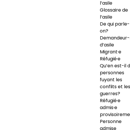
l’asile
Glossaire de
l’asile
De qui parle-
on?
Demandeur-
d’asile
Migrant·e
Réfugié·e
Qu’en est-il 
personnes
fuyant les
conflits et le
guerres?
Réfugié·e
admis·e
provisoireme
Personne
admise