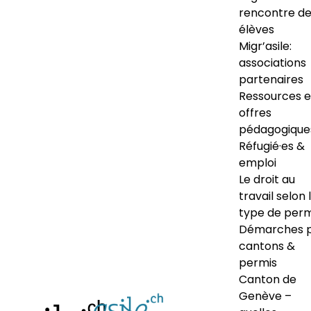
rencontre d
élèves
Migr’asile:
associations
partenaires
Ressources e
offres
pédagogique
Réfugié·es &
emploi
Le droit au
travail selon 
type de perm
Démarches 
cantons &
permis
Canton de
Genève –