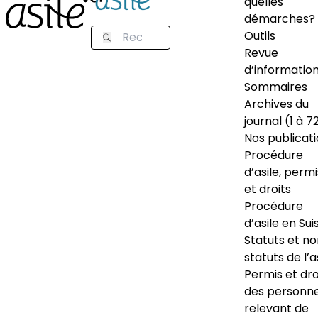
quelles
démarches?
Outils
Revue
d’informatio
Sommaires
Archives du
journal (1 à 7
Nos publicat
Procédure
d’asile, permi
et droits
Procédure
d’asile en Sui
Statuts et n
statuts de l’a
Permis et dro
des personn
relevant de