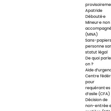
provisoireme
Apatride
Débouté·e
Mineur·e non
accompagné
(MNA)
Sans-papiers
personne sa
statut légal
De quoi parl
on ?
Aide d’urgen
Centre fédér
pour
requérant·es
d’asile (CFA)
Décision de
non-entrée 