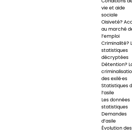
Conditions d
vie et aide
sociale
Oisiveté? Ac
au marché d
l’emploi
Criminalité? 
statistiques
décryptées
Détention? L
criminalisati
des exilé·es
Statistiques 
l’asile
Les données
statistiques
Demandes
d’asile
Évolution des