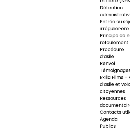
matière (NE
Détention
administrati
Entrée ou séj
irrégulier·ère
Principe de 
refoulement
Procédure
d’asile
Renvoi
Témoignage
Exilia Films – 
d’asile et voix
citoyennes
Ressources
documentair
Contacts util
Agenda
Publics