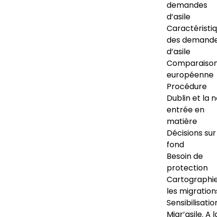
demandes
d’asile
Caractéristi
des demand
d’asile
Comparaiso
européenne
Procédure
Dublin et la 
entrée en
matière
Décisions sur
fond
Besoin de
protection
Cartographi
les migration
Sensibilisatio
Migr’asile. A l