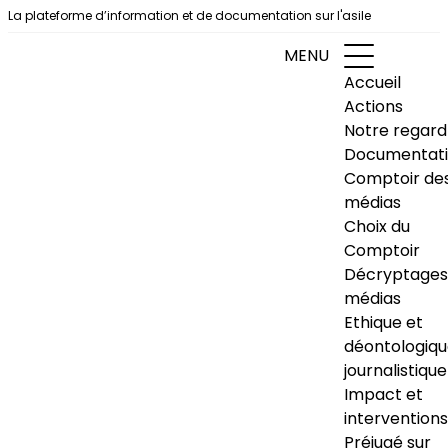
Aller au contenu
La plateforme d’information et de documentation sur l'asile
MENU
Accueil
Actions
Notre regard
Documentat
Comptoir de
médias
Choix du
Comptoir
Décryptages
médias
Ethique et
déontologiq
journalistique
Impact et
interventions
Préjugé sur