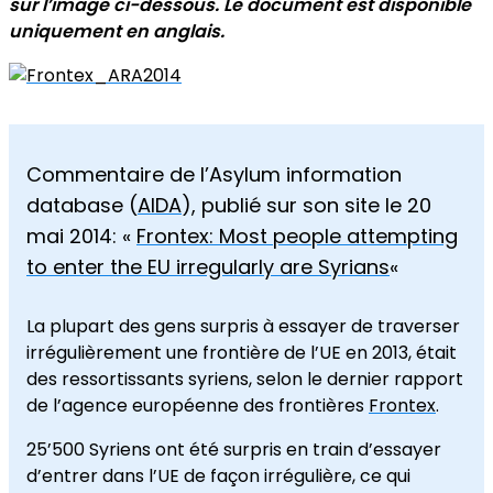
sur l’image ci-dessous. Le document est disponible
uniquement en anglais.
Commentaire de l’Asylum information
database (
AIDA
), publié sur son site le 20
mai 2014: «
Frontex: Most people attempting
to enter the EU irregularly are Syrians
«
La plupart des gens
surpris à essayer
de traverser
irrégulièrement
une
frontière de l’UE
en 2013,
était
des ressortissants
syriens
,
selon
le dernier rapport
de
l’agence
européenne des frontières
Frontex
.
25’500
Syriens
ont été
surpris en train d’essayer
d’entrer dans
l’UE
de façon irrégulière
, ce qui