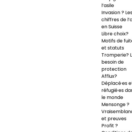
l’asile
Invasion ? Le
chiffres de l’a
en Suisse
Libre choix?
Motifs de fuit
et statuts
Tromperie? 
besoin de
protection
Afflux?
Déplacé·es e
réfugié·es da
le monde
Mensonge ?
Vraisemblan
et preuves
Profit ?