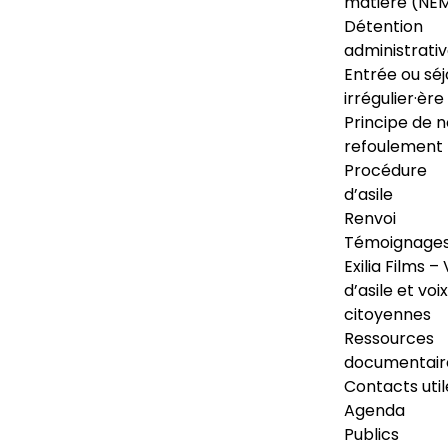
matière (NE
Détention
administrati
Entrée ou séj
irrégulier·ère
Principe de 
refoulement
Procédure
d’asile
Renvoi
Témoignage
Exilia Films – 
d’asile et voix
citoyennes
Ressources
documentair
Contacts util
Agenda
Publics