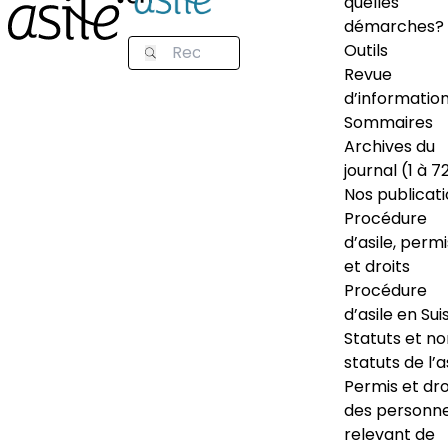
quelles
démarches?
Outils
Revue
d’informatio
Sommaires
Archives du
journal (1 à 7
Nos publicat
Procédure
d’asile, permi
et droits
Procédure
d’asile en Sui
Statuts et n
statuts de l’a
Permis et dro
des personn
relevant de