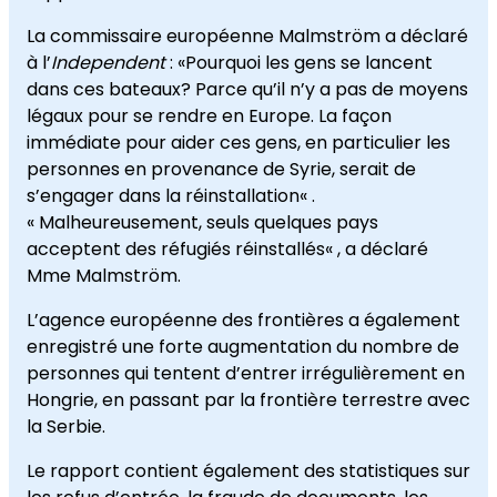
La commissaire européenne
Malmström
a déclaré
à l’
Independent
:
«Pourquoi les gens
se lancent
dans
ces bateaux
?
Parce qu’il
n’y a pas de
moyens
légaux
pour se rendre en
Europe
.
La façon
immédiate
pour aider ces gens
,
en particulier les
personnes
en provenance de Syrie
,
serait
de
s’engager dans
la réinstallation
«
.
«
Malheureusement, seuls
quelques
pays
acceptent des
réfugiés réinstallés
« ,
a déclaré
Mme Malmström
.
L’agence
européenne des frontières
a également
enregistré une
forte augmentation du
nombre de
personnes
qui tentent
d’entrer
irrégulièrement
en
Hongrie,
en passant
par
l
a
frontière terrestre
avec
la Serbie
.
Le rapport
contient également des
statistiques sur