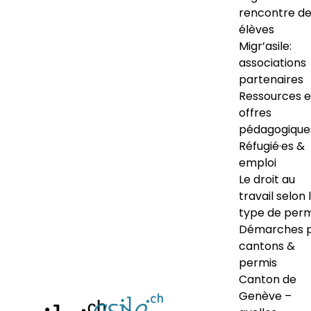
rencontre d
élèves
Migr’asile:
associations
partenaires
Ressources e
offres
pédagogique
Réfugié·es &
emploi
Le droit au
travail selon 
type de perm
Démarches 
cantons &
permis
Canton de
Genève –