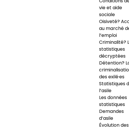
Conditions d
vie et aide
sociale
Oisiveté? Ac
au marché d
l’emploi
Criminalité? 
statistiques
décryptées
Détention? L
criminalisati
des exilé·es
Statistiques 
l’asile
Les données
statistiques
Demandes
d’asile
Évolution des