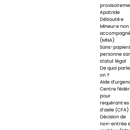
provisoireme
Apatride
Débouté·e
Mineur·e non
accompagné
(MNA)
Sans-papiers
personne sa
statut légal
De quoi parl
on ?
Aide d’urgen
Centre fédér
pour
requérant·es
d’asile (CFA)
Décision de
non-entrée 