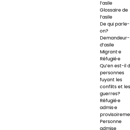
l’asile
Glossaire de
l’asile
De qui parle-
on?
Demandeur-
d’asile
Migrant·e
Réfugié·e
Qu’en est-il 
personnes
fuyant les
conflits et le
guerres?
Réfugié·e
admis·e
provisoireme
Personne
admise