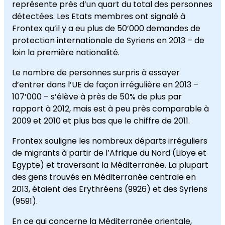
représente
près d’un quart
du total des
personnes
détectées
. Les E
tats membres ont signalé
à
Frontex
qu’il y a eu
plus de 50’000
demandes de
protection internationale
de
Syriens
en 2013
–
de
loin la première n
ationalité.
Le nombre de personnes
surpris à essayer
d’
entrer dans l’UE
de façon irrégulière
en 2013
–
107’000
–
s’élève à
près de 50
% de plus par
rapport à
2012
,
mais est
à peu près comparable
à
2009
et 2010
et
plus bas que le chiffre
de 2011
.
Frontex
souligne
les
nombreux départs
ir
réguliers
de
migrants
à partir
de
l’Afrique du Nord
(
Libye
et
Egypte
)
et
traversant
la Méditerranée
.
La plupart
des gens
trouvés
en
Méditerranée centrale
en
2013,
étaient
des
Erythréens
(
9926)
et des Syriens
(
9591).
En ce qui concerne
la Méditerranée orientale
,