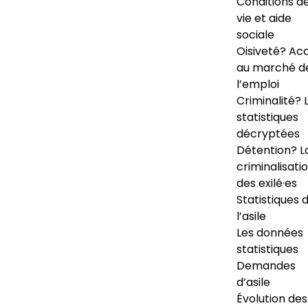
Conditions d
vie et aide
sociale
Oisiveté? Ac
au marché d
l’emploi
Criminalité? 
statistiques
décryptées
Détention? L
criminalisati
des exilé·es
Statistiques 
l’asile
Les données
statistiques
Demandes
d’asile
Évolution des