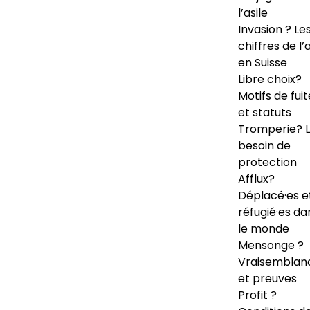
l’asile
Invasion ? Le
chiffres de l’a
en Suisse
Libre choix?
Motifs de fuit
et statuts
Tromperie? 
besoin de
protection
Afflux?
Déplacé·es e
réfugié·es da
le monde
Mensonge ?
Vraisemblan
et preuves
Profit ?