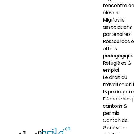
rencontre d
élèves
Migr’asile:
associations
partenaires
Ressources e
offres
pédagogique
Réfugié·es &
emploi
Le droit au
travail selon 
type de perm
Démarches 
cantons &
permis
Canton de
Genève –