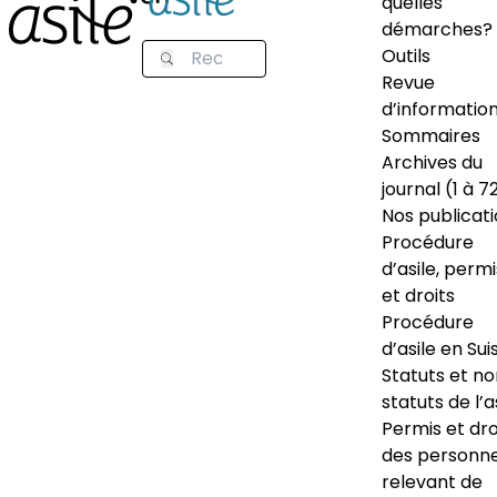
quelles
démarches?
Outils
Revue
d’informatio
Sommaires
Archives du
journal (1 à 7
Nos publicat
Procédure
d’asile, permi
et droits
Procédure
d’asile en Sui
Statuts et n
statuts de l’a
Permis et dro
des personn
relevant de