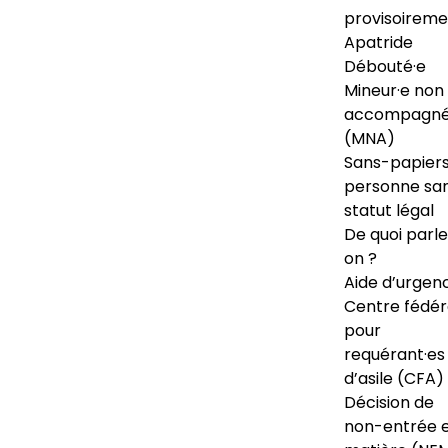
provisoireme
Apatride
Débouté·e
Mineur·e non
accompagné
(MNA)
Sans-papiers
personne sa
statut légal
De quoi parl
on ?
Aide d’urgen
Centre fédér
pour
requérant·es
d’asile (CFA)
Décision de
non-entrée 