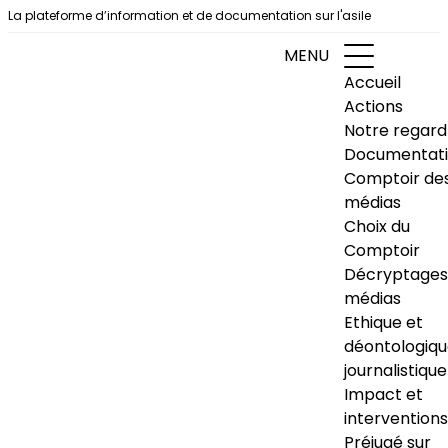
Aller au contenu
La plateforme d’information et de documentation sur l'asile
MENU
Accueil
Actions
Notre regard
Documentat
Comptoir de
médias
Choix du
Comptoir
Décryptages
médias
Ethique et
déontologiq
journalistique
Impact et
interventions
Préjugé sur