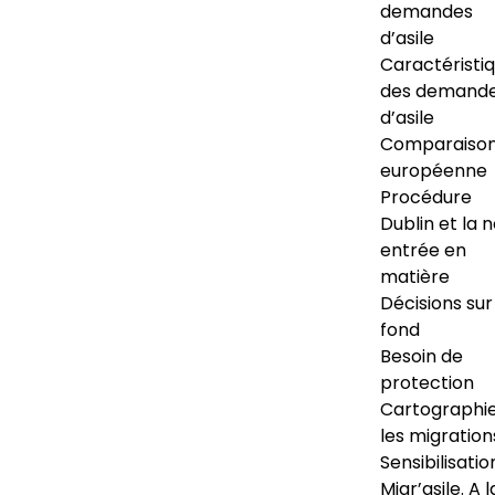
demandes
d’asile
Caractéristi
des demand
d’asile
Comparaiso
européenne
Procédure
Dublin et la 
entrée en
matière
Décisions sur
fond
Besoin de
protection
Cartographi
les migration
Sensibilisatio
Migr’asile. A l