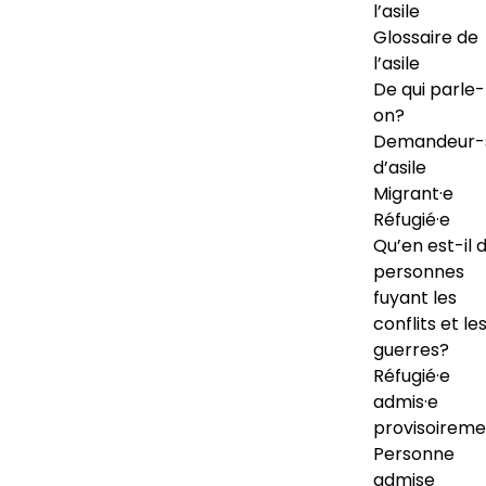
l’asile
Glossaire de
l’asile
De qui parle-
on?
Demandeur-
d’asile
Migrant·e
Réfugié·e
Qu’en est-il 
personnes
fuyant les
conflits et le
guerres?
Réfugié·e
admis·e
provisoireme
Personne
admise