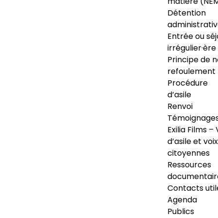
matière (NE
Détention
administrati
Entrée ou séj
irrégulier·ère
Principe de 
refoulement
Procédure
d’asile
Renvoi
Témoignage
Exilia Films – 
d’asile et voix
citoyennes
Ressources
documentair
Contacts util
Agenda
Publics