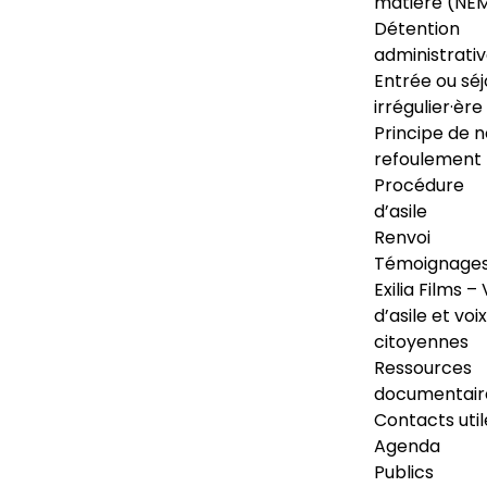
matière (NE
Détention
administrati
Entrée ou séj
irrégulier·ère
Principe de 
refoulement
Procédure
d’asile
Renvoi
Témoignage
Exilia Films – 
d’asile et voix
citoyennes
Ressources
documentair
Contacts util
Agenda
Publics