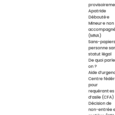
provisoireme
Apatride
Débouté·e
Mineur·e non
accompagné
(MNA)
Sans-papiers
personne sa
statut légal
De quoi parl
on ?
Aide d’urgen
Centre fédér
pour
requérant·es
d’asile (CFA)
Décision de
non-entrée 