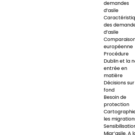
demandes
d’asile
Caractéristi
des demand
d’asile
Comparaiso
européenne
Procédure
Dublin et la 
entrée en
matière
Décisions sur
fond
Besoin de
protection
Cartographi
les migration
Sensibilisatio
Migr’asile. A l