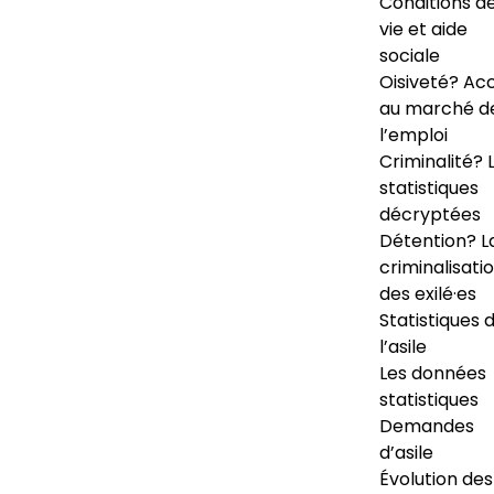
Conditions d
vie et aide
sociale
Oisiveté? Ac
au marché d
l’emploi
Criminalité? 
statistiques
décryptées
Détention? L
criminalisati
des exilé·es
Statistiques 
l’asile
Les données
statistiques
Demandes
d’asile
Évolution des