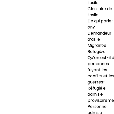
l’asile
Glossaire de
l’asile
De qui parle-
on?
Demandeur-
d’asile
Migrant·e
Réfugié·e
Qu’en est-il 
personnes
fuyant les
conflits et le
guerres?
Réfugié·e
admis·e
provisoireme
Personne
admise