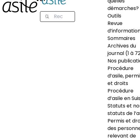
quelles
démarches?
Outils
Revue
d’informatio
Sommaires
Archives du
journal (1 à 7
Nos publicat
Procédure
d’asile, permi
et droits
Procédure
d’asile en Sui
Statuts et n
statuts de l’a
Permis et dro
des personn
relevant de