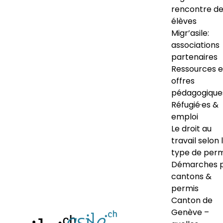
rencontre d
élèves
Migr’asile:
associations
partenaires
Ressources e
offres
pédagogique
Réfugié·es &
emploi
Le droit au
travail selon 
type de perm
Démarches 
cantons &
permis
Canton de
Genève –