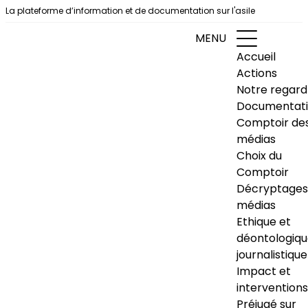
Aller au contenu
La plateforme d’information et de documentation sur l'asile
MENU
Accueil
Actions
Notre regard
Documentat
Comptoir de
médias
Choix du
Comptoir
Décryptages
médias
Ethique et
déontologiq
journalistique
Impact et
interventions
Préjugé sur