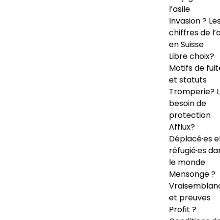
l’asile
Invasion ? Le
chiffres de l’a
en Suisse
Libre choix?
Motifs de fuit
et statuts
Tromperie? 
besoin de
protection
Afflux?
Déplacé·es e
réfugié·es da
le monde
Mensonge ?
Vraisemblan
et preuves
Profit ?