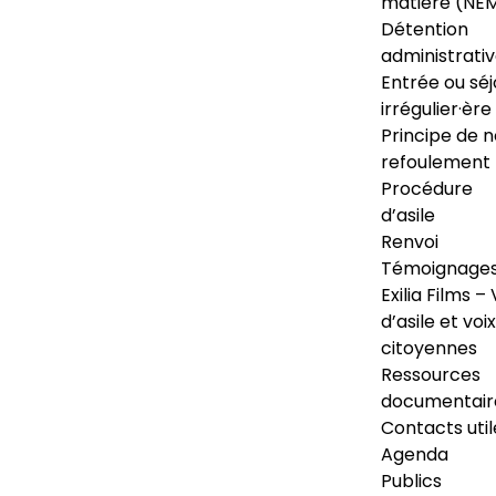
matière (NE
Détention
administrati
Entrée ou séj
irrégulier·ère
Principe de 
refoulement
Procédure
d’asile
Renvoi
Témoignage
Exilia Films – 
d’asile et voix
citoyennes
Ressources
documentair
Contacts util
Agenda
Publics