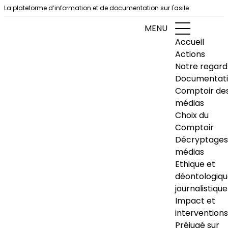
Aller au contenu
La plateforme d’information et de documentation sur l'asile
MENU
Accueil
Actions
Notre regard
Documentat
Comptoir de
médias
Choix du
Comptoir
Décryptages
médias
Ethique et
déontologiq
journalistique
Impact et
interventions
Préjugé sur