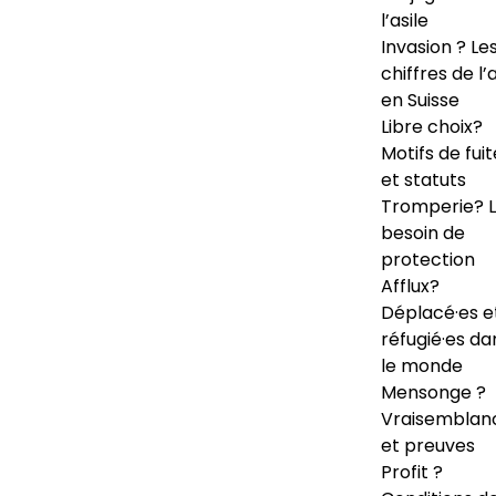
l’asile
Invasion ? Le
chiffres de l’a
en Suisse
Libre choix?
Motifs de fuit
et statuts
Tromperie? 
besoin de
protection
Afflux?
Déplacé·es e
réfugié·es da
le monde
Mensonge ?
Vraisemblan
et preuves
Profit ?