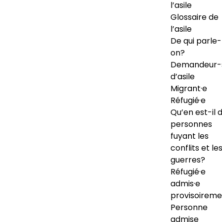
l’asile
Glossaire de
l’asile
De qui parle-
on?
Demandeur-
d’asile
Migrant·e
Réfugié·e
Qu’en est-il 
personnes
fuyant les
conflits et le
guerres?
Réfugié·e
admis·e
provisoireme
Personne
admise