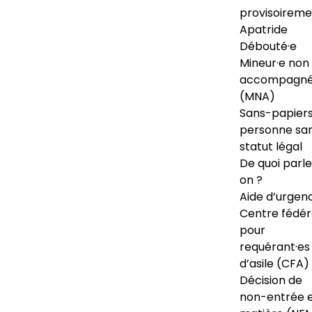
provisoireme
Apatride
Débouté·e
Mineur·e non
accompagné
(MNA)
Sans-papiers
personne sa
statut légal
De quoi parl
on ?
Aide d’urgen
Centre fédér
pour
requérant·es
d’asile (CFA)
Décision de
non-entrée 