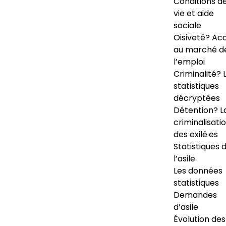
Conditions d
vie et aide
sociale
Oisiveté? Ac
au marché d
l’emploi
Criminalité? 
statistiques
décryptées
Détention? L
criminalisati
des exilé·es
Statistiques 
l’asile
Les données
statistiques
Demandes
d’asile
Évolution des