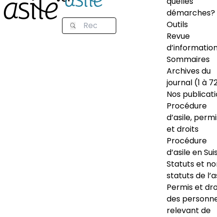
quelles
démarches?
Outils
Revue
d’informatio
Sommaires
Archives du
journal (1 à 7
Nos publicat
Procédure
d’asile, permi
et droits
Procédure
d’asile en Sui
Statuts et n
statuts de l’a
Permis et dro
des personn
relevant de