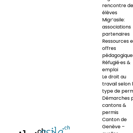
rencontre d
élèves
Migr’asile:
associations
partenaires
Ressources e
offres
pédagogique
Réfugié·es &
emploi
Le droit au
travail selon 
type de perm
Démarches 
cantons &
permis
Canton de
Genève –