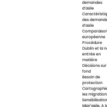
demandes
d’asile
Caractéristi
des demand
d’asile
Comparaiso
européenne
Procédure
Dublin et la 
entrée en
matière
Décisions sur
fond
Besoin de
protection
Cartographi
les migration
Sensibilisatio
Migr’asile. A l