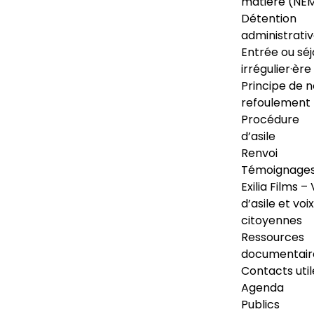
matière (NE
Détention
administrati
Entrée ou séj
irrégulier·ère
Principe de 
refoulement
Procédure
d’asile
Renvoi
Témoignage
Exilia Films – 
d’asile et voix
citoyennes
Ressources
documentair
Contacts util
Agenda
Publics