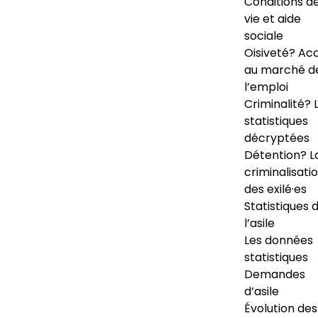
Conditions d
vie et aide
sociale
Oisiveté? Ac
au marché d
l’emploi
Criminalité? 
statistiques
décryptées
Détention? L
criminalisati
des exilé·es
Statistiques 
l’asile
Les données
statistiques
Demandes
d’asile
Évolution des