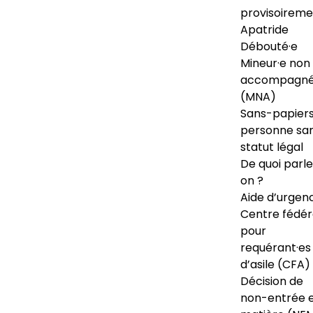
provisoireme
Apatride
Débouté·e
Mineur·e non
accompagné
(MNA)
Sans-papiers
personne sa
statut légal
De quoi parl
on ?
Aide d’urgen
Centre fédér
pour
requérant·es
d’asile (CFA)
Décision de
non-entrée 