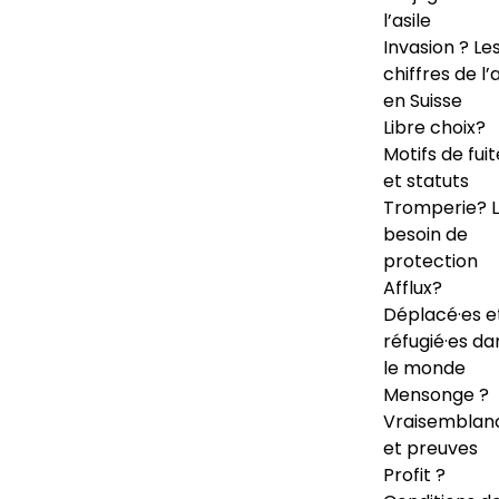
l’asile
Invasion ? Le
chiffres de l’a
en Suisse
Libre choix?
Motifs de fuit
et statuts
Tromperie? 
besoin de
protection
Afflux?
Déplacé·es e
réfugié·es da
le monde
Mensonge ?
Vraisemblan
et preuves
Profit ?