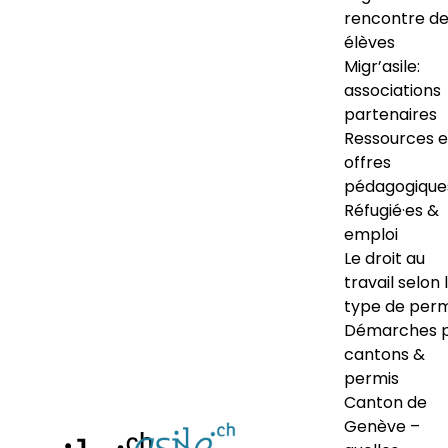
rencontre d
élèves
Migr’asile:
associations
partenaires
Ressources e
offres
pédagogique
Réfugié·es &
emploi
Le droit au
travail selon 
type de perm
Démarches 
cantons &
permis
Canton de
Genève –