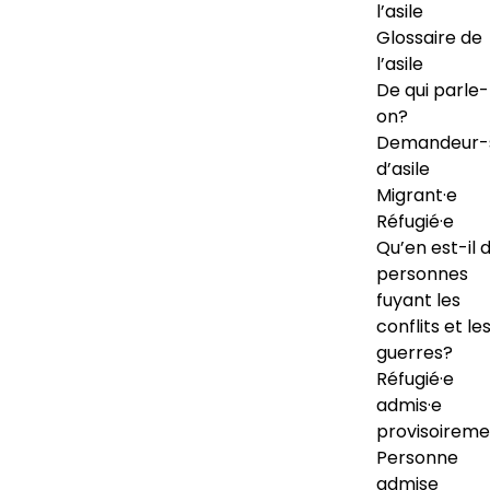
l’asile
Glossaire de
l’asile
De qui parle-
on?
Demandeur-
d’asile
Migrant·e
Réfugié·e
Qu’en est-il 
personnes
fuyant les
conflits et le
guerres?
Réfugié·e
admis·e
provisoireme
Personne
admise