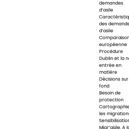
demandes
d’asile
Caractéristi
des demand
d’asile
Comparaiso
européenne
Procédure
Dublin et la 
entrée en
matière
Décisions sur
fond
Besoin de
protection
Cartographi
les migration
Sensibilisatio
Migr’asile. A l