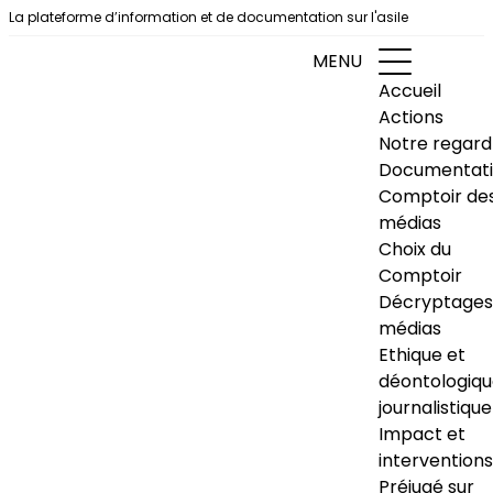
Aller au contenu
La plateforme d’information et de documentation sur l'asile
MENU
Accueil
Actions
Notre regard
Documentat
Comptoir de
médias
Choix du
Comptoir
Décryptages
médias
Ethique et
déontologiq
journalistique
Impact et
interventions
Préjugé sur