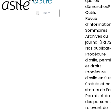
quelles
démarches?
Outils
Revue
d’informatio
Sommaires
Archives du
journal (1 à 7
Nos publicat
Procédure
d’asile, permi
et droits
Procédure
d’asile en Sui
Statuts et n
statuts de l’a
Permis et dro
des personn
relevant de