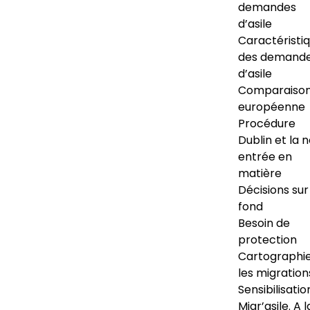
demandes
d’asile
Caractéristi
des demand
d’asile
Comparaiso
européenne
Procédure
Dublin et la 
entrée en
matière
Décisions sur
fond
Besoin de
protection
Cartographi
les migration
Sensibilisatio
Migr’asile. A l