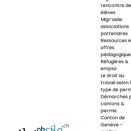
rencontre d
élèves
Migr’asile:
associations
partenaires
Ressources e
offres
pédagogique
Réfugié·es &
emploi
Le droit au
travail selon 
type de perm
Démarches 
cantons &
permis
Canton de
Genève –