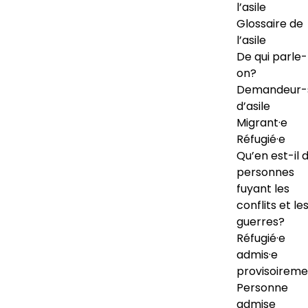
l’asile
Glossaire de
l’asile
De qui parle-
on?
Demandeur-
d’asile
Migrant·e
Réfugié·e
Qu’en est-il 
personnes
fuyant les
conflits et le
guerres?
Réfugié·e
admis·e
provisoireme
Personne
admise