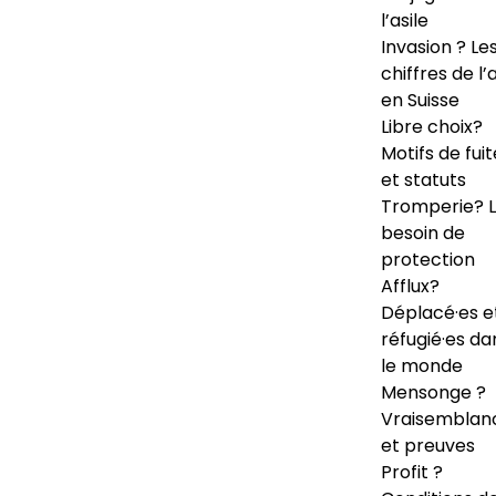
l’asile
Invasion ? Le
chiffres de l’a
en Suisse
Libre choix?
Motifs de fuit
et statuts
Tromperie? 
besoin de
protection
Afflux?
Déplacé·es e
réfugié·es da
le monde
Mensonge ?
Vraisemblan
et preuves
Profit ?