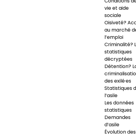
Conditions d
vie et aide
sociale
Oisiveté? Ac
au marché d
l’emploi
Criminalité? 
statistiques
décryptées
Détention? L
criminalisati
des exilé·es
Statistiques 
l’asile
Les données
statistiques
Demandes
d’asile
Évolution des