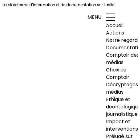
Aller au contenu
La plateforme d’information et de documentation sur l'asile
MENU
Accueil
Actions
Notre regard
Documentat
Comptoir de
médias
Choix du
Comptoir
Décryptages
médias
Ethique et
déontologiq
journalistique
Impact et
interventions
Préjugé sur