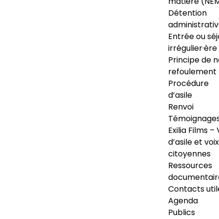
matière (NE
Détention
administrati
Entrée ou séj
irrégulier·ère
Principe de 
refoulement
Procédure
d’asile
Renvoi
Témoignage
Exilia Films – 
d’asile et voix
citoyennes
Ressources
documentair
Contacts util
Agenda
Publics