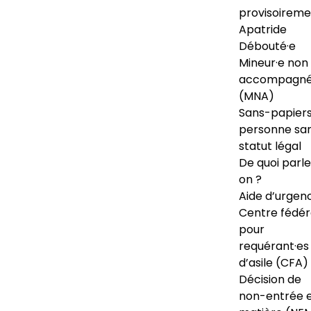
provisoireme
Apatride
Débouté·e
Mineur·e non
accompagné
(MNA)
Sans-papiers
personne sa
statut légal
De quoi parl
on ?
Aide d’urgen
Centre fédér
pour
requérant·es
d’asile (CFA)
Décision de
non-entrée 