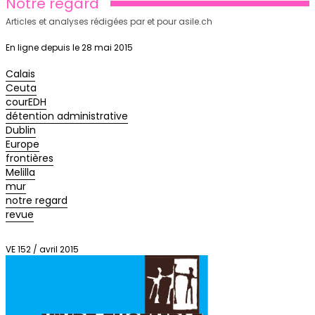
Notre regard
Articles et analyses rédigées par et pour asile.ch
En ligne depuis le 28 mai 2015
Calais
Ceuta
courEDH
détention administrative
Dublin
Europe
frontières
Melilla
mur
notre regard
revue
VE 152 / avril 2015