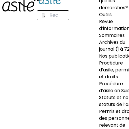
quelles
démarches?
Outils
Revue
d’informatio
Sommaires
Archives du
journal (1 à 7
Nos publicat
Procédure
d’asile, permi
et droits
Procédure
d’asile en Sui
Statuts et n
statuts de l’a
Permis et dro
des personn
relevant de