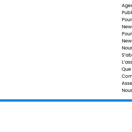
Age
Publ
Pour
News
Pour
News
Nous
S’ab
L’as
Que 
Comi
Ass
Nou