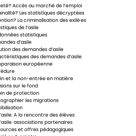
veté? Accès au marché de l’emploi
inalité? Les statistiques décryptées
ntion? La criminalisation des exilé·es
istiques de l’asile
données statistiques
ndes d’asile
ution des demandes d’asile
ctéristiques des demandes d’asile
paraison européenne
cédure
in et la non-entrée en matière
sions sur le fond
in de protection
ographier les migrations
ibilisation
’asile. A la rencontre des élèves
’asile: associations partenaires
ources et offres pédagogiques