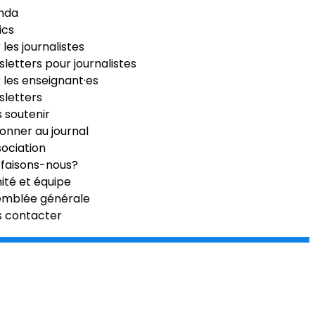
nda
ics
 les journalistes
letters pour journalistes
 les enseignant·es
letters
 soutenir
onner au journal
sociation
faisons-nous?
té et équipe
emblée générale
s contacter