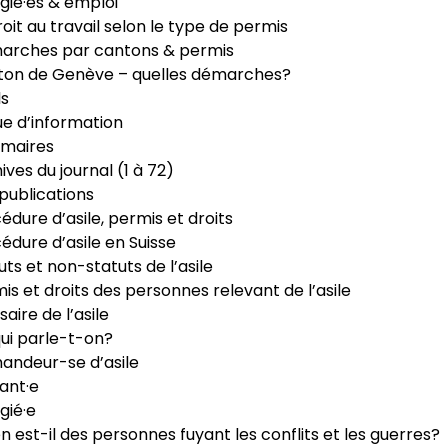
gié·es & emploi
roit au travail selon le type de permis
arches par cantons & permis
ton de Genève – quelles démarches?
ls
e d’information
maires
ives du journal (1 à 72)
publications
édure d’asile, permis et droits
édure d’asile en Suisse
uts et non-statuts de l’asile
is et droits des personnes relevant de l’asile
saire de l’asile
ui parle-t-on?
ndeur-se d’asile
ant·e
gié·e
n est-il des personnes fuyant les conflits et les guerres?