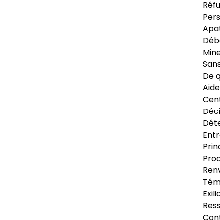
Réfu
Pers
Apat
Déb
Min
Sans
De q
Aide
Cent
Déci
Déte
Entr
Prin
Proc
Renv
Tém
Exil
Res
Cont