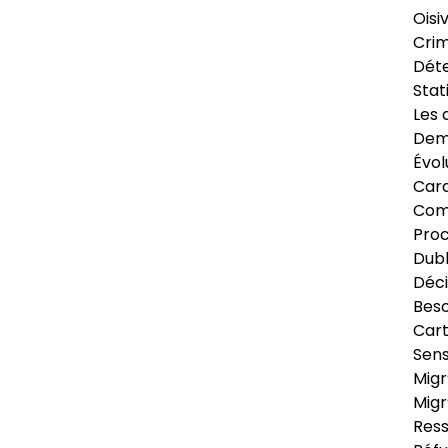
Oisi
Crim
Déte
Stat
Les 
Dema
Évol
Cara
Com
Pro
Dubl
Déci
Beso
Cart
Sens
Migr
Migr
Ress