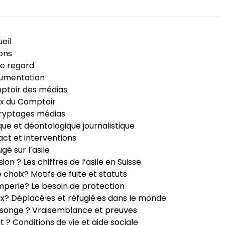
eil
ons
e regard
umentation
ptoir des médias
x du Comptoir
ryptages médias
que et déontologique journalistique
ct et interventions
ugé sur l’asile
sion ? Les chiffres de l’asile en Suisse
e choix? Motifs de fuite et statuts
perie? Le besoin de protection
ux? Déplacé·es et réfugié·es dans le monde
songe ? Vraisemblance et preuves
it ? Conditions de vie et aide sociale