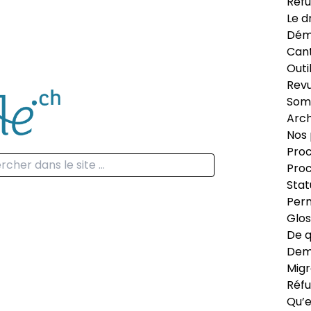
Réfu
Le d
Dém
Can
Outi
Revu
Som
Arch
Nos 
Proc
Proc
Stat
Perm
Glos
De q
Dema
Migr
Réfu
Qu’e