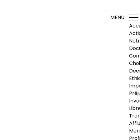
MENU
Accu
Acti
Notr
Doc
Com
Choi
Déc
Ethi
Impa
Préj
Inva
Libr
Trom
Affl
Men
Prof