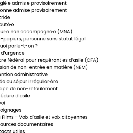
gié·e admis·e provisoirement
onne admise provisoirement
ride
outé·e
eur·e non accompagné·e (MNA)
-papiers, personne sans statut légal
uoi parle-t-on ?
 d’urgence
re fédéral pour requérant·es d’asile (CFA)
sion de non-entrée en matière (NEM)
ntion administrative
ée ou séjour irrégulier·ère
cipe de non-refoulement
édure d’asile
oi
oignages
ia Films – Voix d’asile et voix citoyennes
sources documentaires
acts utiles