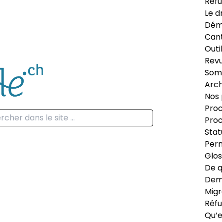
Réfu
Le d
Dém
Can
Outi
Revu
Som
Arch
Nos 
Proc
Proc
Stat
Perm
Glos
De q
Dema
Migr
Réfu
Qu’e