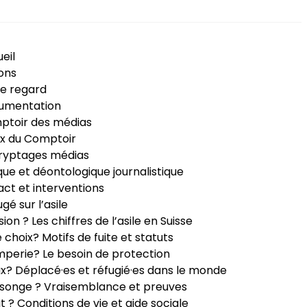
eil
ons
e regard
umentation
ptoir des médias
x du Comptoir
ryptages médias
que et déontologique journalistique
ct et interventions
ugé sur l’asile
sion ? Les chiffres de l’asile en Suisse
e choix? Motifs de fuite et statuts
perie? Le besoin de protection
ux? Déplacé·es et réfugié·es dans le monde
songe ? Vraisemblance et preuves
it ? Conditions de vie et aide sociale