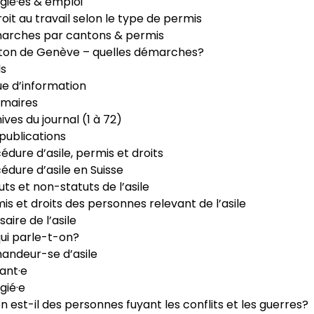
gié·es & emploi
roit au travail selon le type de permis
arches par cantons & permis
ton de Genève – quelles démarches?
ls
e d’information
maires
ives du journal (1 à 72)
publications
édure d’asile, permis et droits
édure d’asile en Suisse
uts et non-statuts de l’asile
is et droits des personnes relevant de l’asile
saire de l’asile
ui parle-t-on?
ndeur-se d’asile
ant·e
gié·e
n est-il des personnes fuyant les conflits et les guerres?