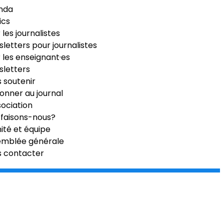
nda
ics
 les journalistes
letters pour journalistes
 les enseignant·es
letters
 soutenir
onner au journal
sociation
faisons-nous?
té et équipe
emblée générale
s contacter