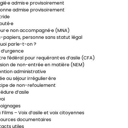
gié·e admis·e provisoirement
onne admise provisoirement
ride
outé·e
eur·e non accompagné·e (MNA)
-papiers, personne sans statut légal
uoi parle-t-on ?
 d’urgence
re fédéral pour requérant·es d’asile (CFA)
sion de non-entrée en matière (NEM)
ntion administrative
ée ou séjour irrégulier·ère
cipe de non-refoulement
édure d’asile
oi
oignages
ia Films – Voix d’asile et voix citoyennes
sources documentaires
acts utiles