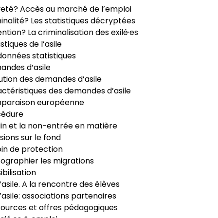
veté? Accès au marché de l’emploi
inalité? Les statistiques décryptées
ntion? La criminalisation des exilé·es
istiques de l’asile
données statistiques
ndes d’asile
ution des demandes d’asile
ctéristiques des demandes d’asile
paraison européenne
cédure
in et la non-entrée en matière
sions sur le fond
in de protection
ographier les migrations
ibilisation
’asile. A la rencontre des élèves
’asile: associations partenaires
ources et offres pédagogiques