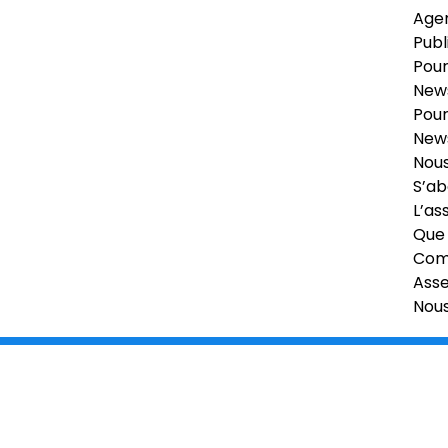
Age
Publ
Pour
News
Pour
News
Nous
S’ab
L’as
Que 
Comi
Ass
Nou