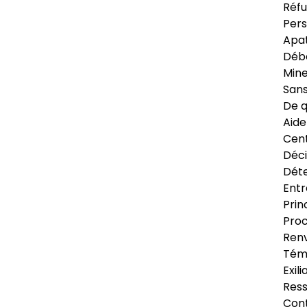
Réfu
Pers
Apat
Déb
Min
Sans
De q
Aide
Cent
Déci
Déte
Entr
Prin
Proc
Renv
Tém
Exil
Res
Cont