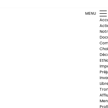
MENU
Accu
Acti
Notr
Doc
Com
Choi
Déc
Ethi
Impa
Préj
Inva
Libr
Trom
Affl
Men
Prof