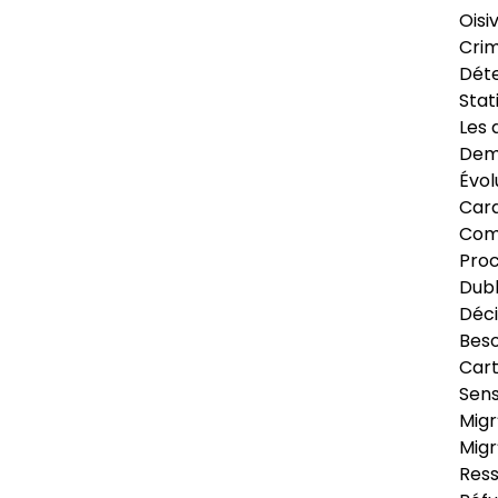
Oisi
Crim
Déte
Stat
Les 
Dema
Évol
Cara
Com
Pro
Dubl
Déci
Beso
Cart
Sens
Migr
Migr
Ress