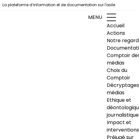
Aller au contenu
La plateforme d’information et de documentation sur l'asile
MENU
Accueil
Actions
Notre regard
Documentat
Comptoir de
médias
Choix du
Comptoir
Décryptages
médias
Ethique et
déontologiq
journalistique
Impact et
interventions
Préjugé sur