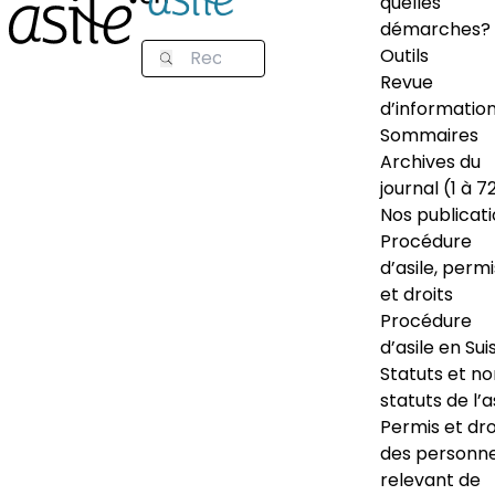
quelles
démarches?
Outils
Revue
d’informatio
Sommaires
Archives du
journal (1 à 7
Nos publicat
Procédure
d’asile, permi
et droits
Procédure
d’asile en Sui
Statuts et n
statuts de l’a
Permis et dro
des personn
relevant de