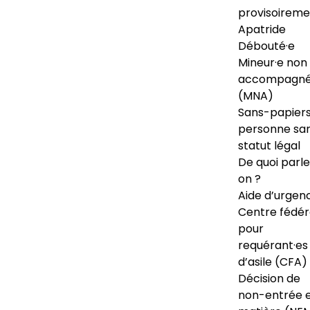
provisoireme
Apatride
Débouté·e
Mineur·e non
accompagné
(MNA)
Sans-papiers
personne sa
statut légal
De quoi parl
on ?
Aide d’urgen
Centre fédér
pour
requérant·es
d’asile (CFA)
Décision de
non-entrée 