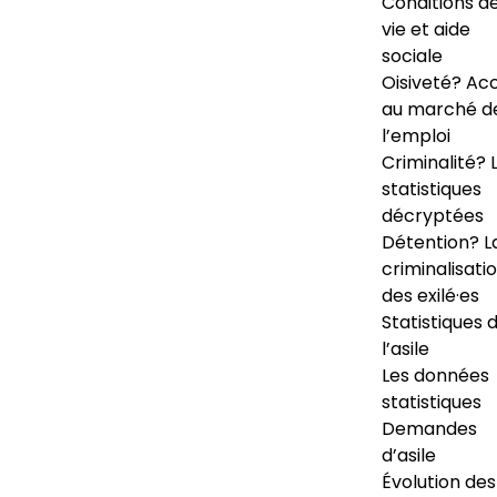
Conditions d
vie et aide
sociale
Oisiveté? Ac
au marché d
l’emploi
Criminalité? 
statistiques
décryptées
Détention? L
criminalisati
des exilé·es
Statistiques 
l’asile
Les données
statistiques
Demandes
d’asile
Évolution des