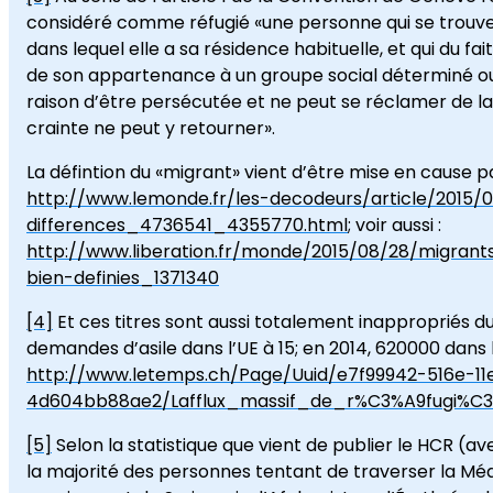
considéré comme réfugié «une personne qui se trouve h
dans lequel elle a sa résidence habituelle, et qui du fait
de son appartenance à un groupe social déterminé ou 
raison d’être persécutée et ne peut se réclamer de la
crainte ne peut y retourner».
La défintion du «migrant» vient d’être mise en cause par
http://www.lemonde.fr/les-decodeurs/article/2015/
differences_4736541_4355770.html
; voir aussi :
http://www.liberation.fr/monde/2015/08/28/migrant
bien-definies_1371340
[4]
Et ces titres sont aussi totalement inappropriés du 
demandes d’asile dans l’UE à 15; en 2014, 620000 dans l
http://www.letemps.ch/Page/Uuid/e7f99942-516e-1
4d604bb88ae2/Lafflux_massif_de_r%C3%A9fugi%C
[5]
Selon la statistique que vient de publier le HCR (ave
la majorité des personnes tentant de traverser la Méd