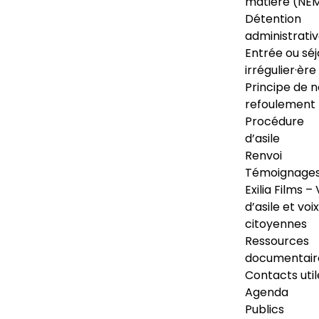
matière (NE
Détention
administrati
Entrée ou séj
irrégulier·ère
Principe de 
refoulement
Procédure
d’asile
Renvoi
Témoignage
Exilia Films – 
d’asile et voix
citoyennes
Ressources
documentair
Contacts util
Agenda
Publics