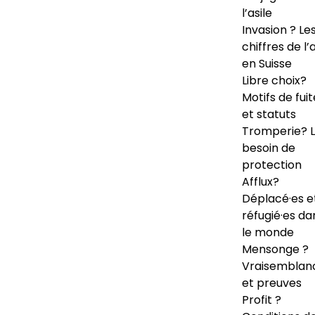
l’asile
Invasion ? Le
chiffres de l’a
en Suisse
Libre choix?
Motifs de fuit
et statuts
Tromperie? 
besoin de
protection
Afflux?
Déplacé·es e
réfugié·es da
le monde
Mensonge ?
Vraisemblan
et preuves
Profit ?