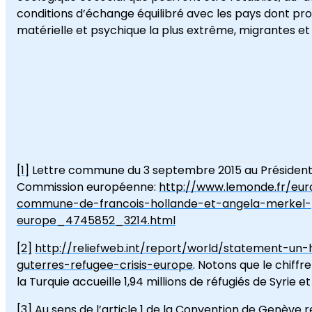
conditions d’échange équilibré avec les pays dont pro
matérielle et psychique la plus extrême, migrantes et
Cl
Direc
École d
en Scie
[1]
Lettre commune du 3 septembre 2015 au Président d
Commission européenne:
http://www.lemonde.fr/euro
commune-de-francois-hollande-et-angela-merkel-po
europe_4745852_3214.html
[2]
http://reliefweb.int/report/world/statement-un
guterres-refugee-crisis-europe
. Notons que le chiffr
la Turquie accueille 1,94 millions de réfugiés de Syrie et 
[3]
Au sens de l’article 1 de la Convention de Genève rel