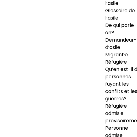
l’asile
Glossaire de
l’asile
De qui parle-
on?
Demandeur-
d’asile
Migrant·e
Réfugié·e
Qu’en est-il 
personnes
fuyant les
conflits et le
guerres?
Réfugié·e
admis·e
provisoireme
Personne
admise