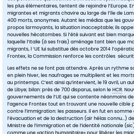
les plus élémentaires, tentent de rejoindre l’Europe. 
migrantes et migrants chavire au large de l’île de La
400 morts, anonymes. Autant les médias que les gouv
propos larmoyants, la situation inacceptable; ils ap
nouvelles hécatombes. Si l’été suivant est bien marq
laquelle l’Italie (à ses frais) aménage tant bien que 
migrants, l ‘UE lui substitue dès octobre 2014 l’opérati
Frontex, la Commission renforce les contrôles sécurita
Les effets ne se font pas attendre. Après un rythme s
en plein hiver, les naufrages se multiplient et les mor
au printemps. C’est ainsi qu’intervient, le 19 avril, un
de Libye; bilan: près de 700 disparus, selon le
HCR
. No
gouvernements de l’UE qui se contente néanmoins de 
l’agence Frontex tout en trouvant une nouvelle cible 
contre l’immigration: les passeurs. Il en fut en somme
l’évacuation et de la destruction (air hélas connu…) de
Ministre de l’immigration et de l’identité nationale (sic
comme une «action humanitaire» pour libérer les migra