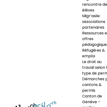
rencontre d
élèves
Migr’asile:
associations
partenaires
Ressources e
offres
pédagogique
Réfugié·es &
emploi
Le droit au
travail selon 
type de perm
Démarches 
cantons &
permis
Canton de
Genève –