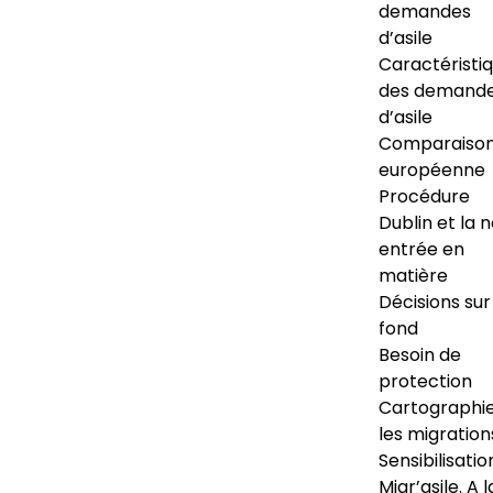
demandes
d’asile
Caractéristi
des demand
d’asile
Comparaiso
européenne
Procédure
Dublin et la 
entrée en
matière
Décisions sur
fond
Besoin de
protection
Cartographi
les migration
Sensibilisatio
Migr’asile. A l