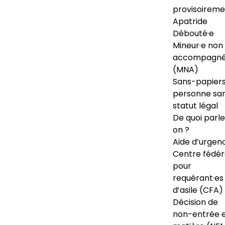
provisoireme
Apatride
Débouté·e
Mineur·e non
accompagné
(MNA)
Sans-papiers
personne sa
statut légal
De quoi parl
on ?
Aide d’urgen
Centre fédér
pour
requérant·es
d’asile (CFA)
Décision de
non-entrée 