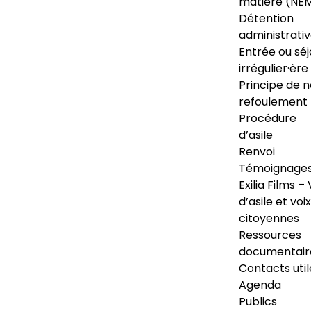
matière (NE
Détention
administrati
Entrée ou séj
irrégulier·ère
Principe de 
refoulement
Procédure
d’asile
Renvoi
Témoignage
Exilia Films – 
d’asile et voix
citoyennes
Ressources
documentair
Contacts util
Agenda
Publics