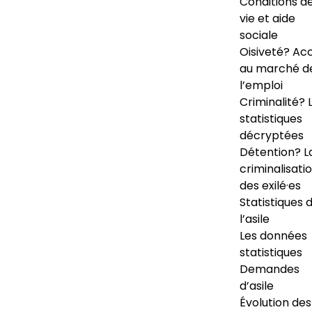
Conditions d
vie et aide
sociale
Oisiveté? Ac
au marché d
l’emploi
Criminalité? 
statistiques
décryptées
Détention? L
criminalisati
des exilé·es
Statistiques 
l’asile
Les données
statistiques
Demandes
d’asile
Évolution des