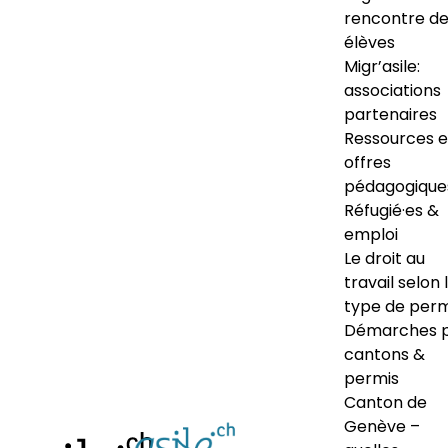
rencontre d
élèves
Migr’asile:
associations
partenaires
Ressources e
offres
pédagogique
Réfugié·es &
emploi
Le droit au
travail selon 
type de perm
Démarches 
cantons &
permis
Canton de
Genève –