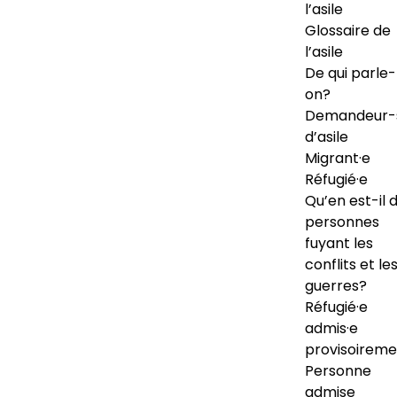
l’asile
Glossaire de
l’asile
De qui parle-
on?
Demandeur-
d’asile
Migrant·e
Réfugié·e
Qu’en est-il 
personnes
fuyant les
conflits et le
guerres?
Réfugié·e
admis·e
provisoireme
Personne
admise