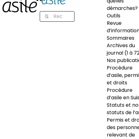
quelles
démarches?
Outils
Revue
d’informatio
Sommaires
Archives du
journal (1 à 7
Nos publicat
Procédure
d’asile, permi
et droits
Procédure
d’asile en Sui
Statuts et n
statuts de l’a
Permis et dro
des personn
relevant de