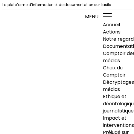
Aller au contenu
La plateforme d’information et de documentation sur l'asile
MENU
Accueil
Actions
Notre regard
Documentat
Comptoir de
médias
Choix du
Comptoir
Décryptages
médias
Ethique et
déontologiq
journalistique
Impact et
interventions
Préjugé sur