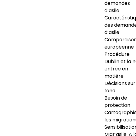
demandes
d’asile
Caractéristi
des demand
d’asile
Comparaiso
européenne
Procédure
Dublin et la 
entrée en
matière
Décisions sur
fond
Besoin de
protection
Cartographi
les migration
Sensibilisatio
Migr’asile. A l