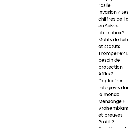
l’asile
Invasion ? Le
chiffres de l’a
en Suisse
Libre choix?
Motifs de fuit
et statuts
Tromperie? 
besoin de
protection
Afflux?
Déplacé·es e
réfugié·es da
le monde
Mensonge ?
Vraisemblan
et preuves
Profit ?