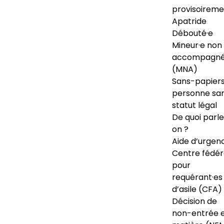
provisoireme
Apatride
Débouté·e
Mineur·e non
accompagné
(MNA)
Sans-papiers
personne sa
statut légal
De quoi parl
on ?
Aide d’urgen
Centre fédér
pour
requérant·es
d’asile (CFA)
Décision de
non-entrée 