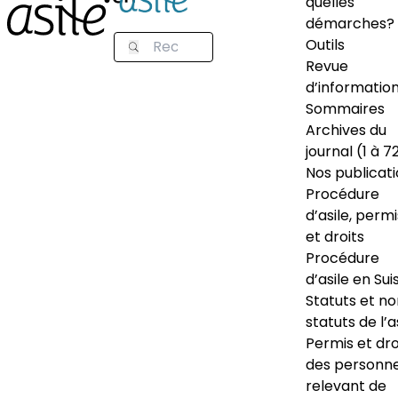
quelles
démarches?
Outils
Revue
d’informatio
Sommaires
Archives du
journal (1 à 7
Nos publicat
Procédure
d’asile, permi
et droits
Procédure
d’asile en Sui
Statuts et n
statuts de l’a
Permis et dro
des personn
relevant de