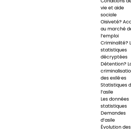
Conditions d
vie et aide
sociale
Oisiveté? Ac
au marché d
l’emploi
Criminalité? 
statistiques
décryptées
Détention? L
criminalisati
des exilé·es
Statistiques 
l’asile
Les données
statistiques
Demandes
d’asile
Évolution des