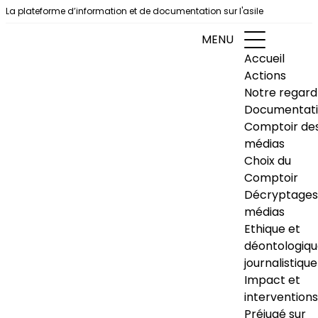
Aller au contenu
La plateforme d’information et de documentation sur l'asile
MENU
Accueil
Actions
Notre regard
Documentat
Comptoir de
médias
Choix du
Comptoir
Décryptages
médias
Ethique et
déontologiq
journalistique
Impact et
interventions
Préjugé sur