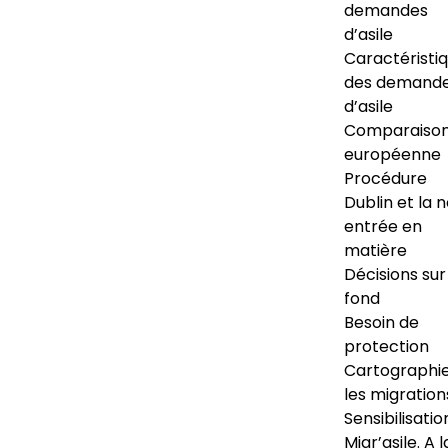
demandes
d’asile
Caractéristi
des demand
d’asile
Comparaiso
européenne
Procédure
Dublin et la 
entrée en
matière
Décisions sur
fond
Besoin de
protection
Cartographi
les migration
Sensibilisatio
Migr’asile. A l