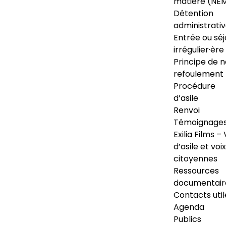
matière (NE
Détention
administrati
Entrée ou séj
irrégulier·ère
Principe de 
refoulement
Procédure
d’asile
Renvoi
Témoignage
Exilia Films – 
d’asile et voix
citoyennes
Ressources
documentair
Contacts util
Agenda
Publics