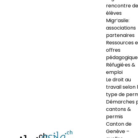
rencontre d
élèves
Migr’asile:
associations
partenaires
Ressources e
offres
pédagogique
Réfugié·es &
emploi
Le droit au
travail selon 
type de perm
Démarches 
cantons &
permis
Canton de
Genève –