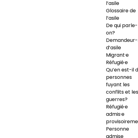
l’asile
Glossaire de
l’asile
De qui parle-
on?
Demandeur-
d’asile
Migrant·e
Réfugié·e
Qu’en est-il 
personnes
fuyant les
conflits et le
guerres?
Réfugié·e
admis·e
provisoireme
Personne
admise