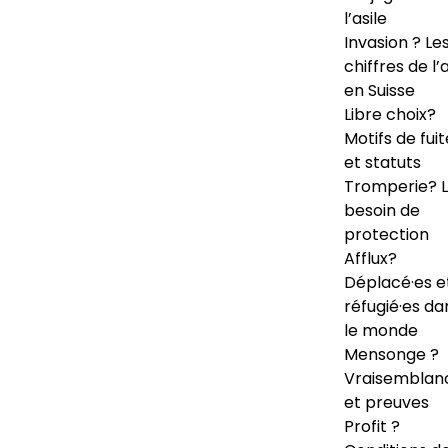
l’asile
Invasion ? Le
chiffres de l’a
en Suisse
Libre choix?
Motifs de fuit
et statuts
Tromperie? 
besoin de
protection
Afflux?
Déplacé·es e
réfugié·es da
le monde
Mensonge ?
Vraisemblan
et preuves
Profit ?