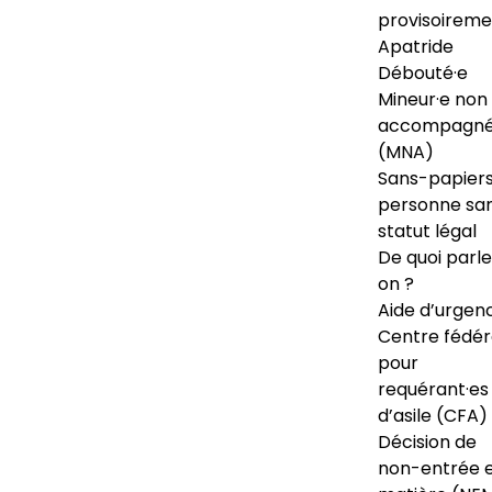
provisoireme
Apatride
Débouté·e
Mineur·e non
accompagné
(MNA)
Sans-papiers
personne sa
statut légal
De quoi parl
on ?
Aide d’urgen
Centre fédér
pour
requérant·es
d’asile (CFA)
Décision de
non-entrée 