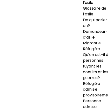
l’asile
Glossaire de
l’asile
De qui parle-
on?
Demandeur-
d’asile
Migrant·e
Réfugié·e
Qu’en est-il 
personnes
fuyant les
conflits et le
guerres?
Réfugié·e
admis·e
provisoireme
Personne
admise