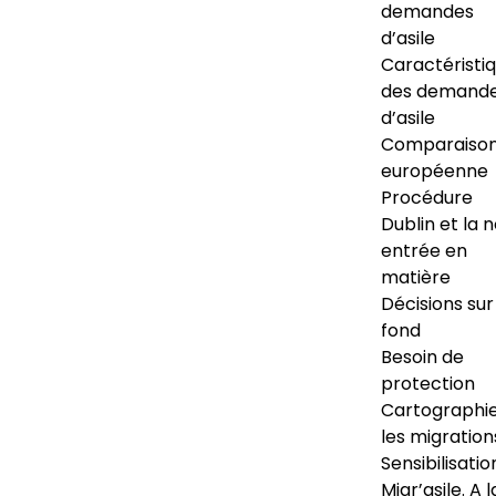
demandes
d’asile
Caractéristi
des demand
d’asile
Comparaiso
européenne
Procédure
Dublin et la 
entrée en
matière
Décisions sur
fond
Besoin de
protection
Cartographi
les migration
Sensibilisatio
Migr’asile. A l