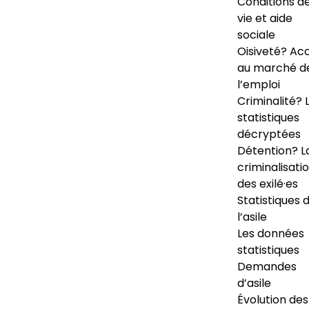
Conditions d
vie et aide
sociale
Oisiveté? Ac
au marché d
l’emploi
Criminalité? 
statistiques
décryptées
Détention? L
criminalisati
des exilé·es
Statistiques 
l’asile
Les données
statistiques
Demandes
d’asile
Évolution des