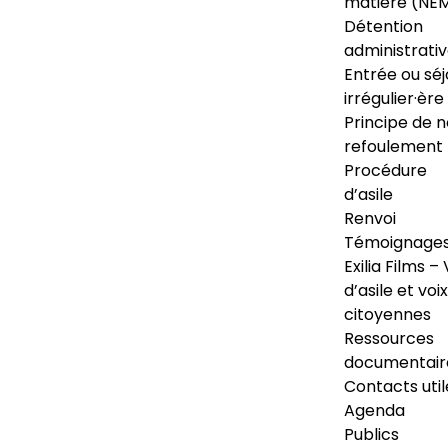
matière (NE
Détention
administrati
Entrée ou séj
irrégulier·ère
Principe de 
refoulement
Procédure
d’asile
Renvoi
Témoignage
Exilia Films – 
d’asile et voix
citoyennes
Ressources
documentair
Contacts util
Agenda
Publics