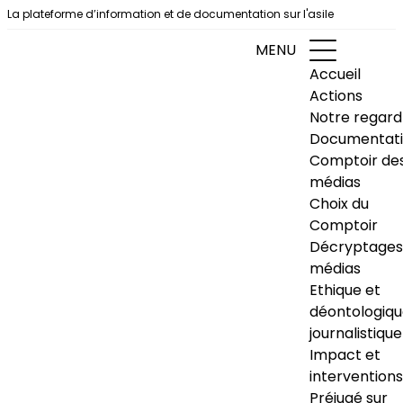
Aller au contenu
La plateforme d’information et de documentation sur l'asile
MENU
Accueil
Actions
Notre regard
Documentat
Comptoir de
médias
Choix du
Comptoir
Décryptages
médias
Ethique et
déontologiq
journalistique
Impact et
interventions
Préjugé sur