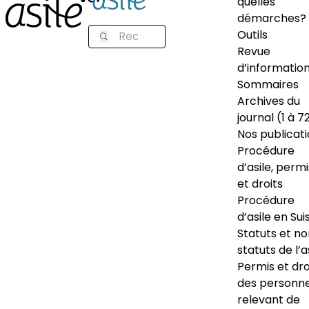
quelles
démarches?
Outils
Revue
d’informatio
Sommaires
Archives du
journal (1 à 7
Nos publicat
Procédure
d’asile, permi
et droits
Procédure
d’asile en Sui
Statuts et n
statuts de l’a
Permis et dro
des personn
relevant de