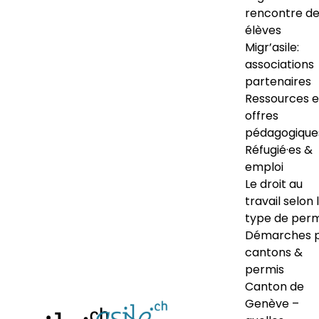
rencontre d
élèves
Migr’asile:
associations
partenaires
Ressources e
offres
pédagogique
Réfugié·es &
emploi
Le droit au
travail selon 
type de perm
Démarches 
cantons &
permis
Canton de
Genève –