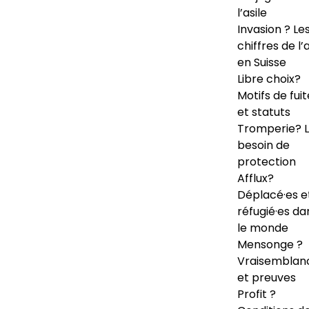
l’asile
Invasion ? Le
chiffres de l’a
en Suisse
Libre choix?
Motifs de fuit
et statuts
Tromperie? 
besoin de
protection
Afflux?
Déplacé·es e
réfugié·es da
le monde
Mensonge ?
Vraisemblan
et preuves
Profit ?